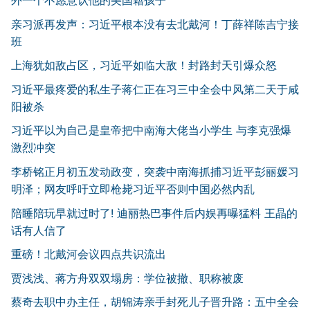
亲习派再发声：习近平根本没有去北戴河！丁薛祥陈吉宁接
班
上海犹如敌占区，习近平如临大敌！封路封天引爆众怒
习近平最疼爱的私生子蒋仁正在习三中全会中风第二天于咸
阳被杀
习近平以为自己是皇帝把中南海大佬当小学生 与李克强爆
激烈冲突
李桥铭正月初五发动政变，突袭中南海抓捕习近平彭丽媛习
明泽；网友呼吁立即枪毙习近平否则中国必然内乱
陪睡陪玩早就过时了! 迪丽热巴事件后内娱再曝猛料 王晶的
话有人信了
重磅！北戴河会议四点共识流出
贾浅浅、蒋方舟双双塌房：学位被撤、职称被废
蔡奇去职中办主任，胡锦涛亲手封死儿子晋升路：五中全会