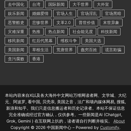
去中国化
台湾
国际新闻
大千世界
大外宣
娱乐新闻
婚姻爱情
官场人生
官场淫乱
官场黑暗
恶警酷吏
悲惨世界
文革2.0
普世价值
末世异象
灾难深重
热推
热点新闻
社会能见度
科技新闻
移民新闻
红后代黑幕
维权斗争
美国大选
美国新闻
草根生活
荒唐世界
蠢穷百姓
谎言欺骗
贪污腐败
香港
本站内容来自X以及各大海外中文网站万维网读者网、文学城、大纪
元、阿波罗, 看中国, 贝壳亲, 美国之音，法广和墙内媒体网易, 搜狐,
新浪和知乎。我们只是信息搬运者和历史记录者。本站不保证信息
完全准确或经过官方确认，仅供参考。一些新闻是AI (Chatgpt,
Grok, Gemini ) 在互联网上扒的，读者请自行判断并核实。
About
Copyright © 2026 中国新闻中心 – Powered by
Customify
.