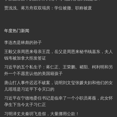
贾浅浅、蒋方舟双双塌房：学位被撤、职称被废
年度热门新闻
李连杰是林彪的孙子
王毅父亲周恩来母亲王昆，岳父是周恩来秘书钱嘉东，夫人
钱韦被加拿大拒发签证
习近平的五个私生子：蒋仁正、王荣鹏、褚阳、柯利明和另
外一个不愿意认他的美国籍孩子
唐山打人事件迟迟不破案，说明刘文玺张媛夫妇和他们的女
儿瑶瑶是习近平下令灭口的
习近平在宁德地委任书记是临幸了一个小职员蒋薇，此女怀
孕生下当今太子习仁正
习明泽丈夫秦玥飞造假，大量挪用公款！