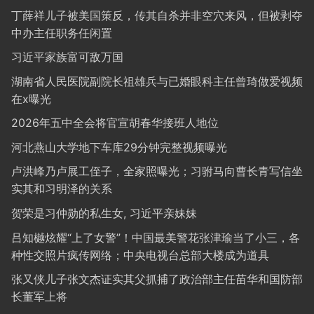
丁薛祥儿子被美国策反，传其自杀并非空穴来风，但被剥夺
中办主任职务任闲置
习近平家族富可敌万国
湖南省人民医院副院长祖雄兵与已婚眼科主任曾琦做爱视频
在x曝光
2026年五中全会将官宣胡春华接班人地位
河北燕山大学地下车库29分钟完整视频曝光
卢洪峰乃卢展工侄子，全家照曝光；习驸马向曹长青写信坐
实其和习明泽的关系
贺荣是习仲勋的私生女, 习近平亲妹妹
吕知樾炫耀“上了女警”！中国最美警花张津瑜当了小三，各
种性交照片疯传网络；中央电视台总部大楼成为道具
张又侠儿子张文杰证实其父抓捕了政治部主任苗华和国防部
长董军上将