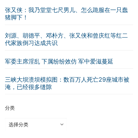
张又侠：我乃堂堂七尺男儿、怎么跪服在一只蠢
猪脚下！
刘源、胡德平、邓朴方、张又侠和曾庆红等红二
代家族倒习达成共识
军委主席淫乱 下属纷纷效仿 军中爱滋蔓延
三峡大坝溃坝模拟图：数百万人死亡29座城市被
淹，已经很多缝隙
分类
分
类