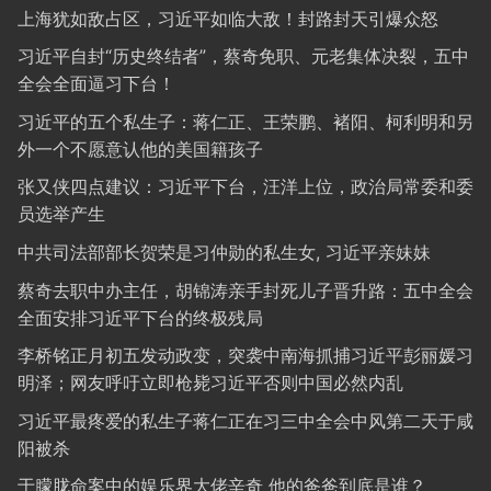
上海犹如敌占区，习近平如临大敌！封路封天引爆众怒
习近平自封“历史终结者”，蔡奇免职、元老集体决裂，五中
全会全面逼习下台！
习近平的五个私生子：蒋仁正、王荣鹏、褚阳、柯利明和另
外一个不愿意认他的美国籍孩子
张又侠四点建议：习近平下台，汪洋上位，政治局常委和委
员选举产生
中共司法部部长贺荣是习仲勋的私生女, 习近平亲妹妹
蔡奇去职中办主任，胡锦涛亲手封死儿子晋升路：五中全会
全面安排习近平下台的终极残局
李桥铭正月初五发动政变，突袭中南海抓捕习近平彭丽媛习
明泽；网友呼吁立即枪毙习近平否则中国必然内乱
习近平最疼爱的私生子蒋仁正在习三中全会中风第二天于咸
阳被杀
于朦胧命案中的娱乐界大佬辛奇 他的爸爸到底是谁？