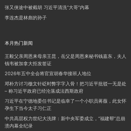
张又侠途中被截胡 习近平清洗“大哥”内幕
李连杰是林彪的孙子
本月热门新闻
王毅父亲周恩来母亲王昆，岳父是周恩来秘书钱嘉东，夫人
钱韦被加拿大拒发签证
2026年五中全会将官宣胡春华接班人地位
邓朴方讨习檄文针砭时弊字字入骨！把习近平批驳一无是处
– 称习近平政府已经沦落成法西斯政府
习近平在宁德地委任书记是临幸了一个小职员蒋薇，此女怀
孕生下当今太子习仁正
中共高层权力世纪大洗牌：新中央军委成立，“福建帮”总崩
溃内幕全纪录