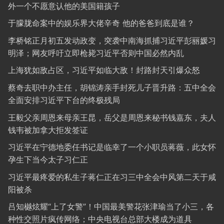
外一个不愿意认他的美国籍孩子
于朦胧命案中的娱乐界大佬辛奇 他的爸爸到底是谁？
李桥铭正月初五发动政变，突袭中南海抓捕习近平彭丽媛习
明泽；网友呼吁立即枪毙习近平否则中国必然内乱
上海犹如敌占区，习近平如临大敌！封路封天引爆众怒
蔡奇去职中办主任，胡锦涛亲手封死儿子晋升路：五中全会
全面安排习近平下台的终极残局
王毅父亲周恩来母亲王昆，岳父是周恩来秘书钱嘉东，夫人
钱韦被加拿大拒发签证
习近平在宁德地委任书记是临幸了一个小职员蒋薇，此女怀
孕生下当今太子习仁正
习近平最疼爱的私生子蒋仁正在习三中全会中风第二天于咸
阳被杀
吕知樾炫耀“上了女警”！中国最美警花张津瑜当了小三，各
种性交照片疯传网络；中央电视台总部大楼成为道具