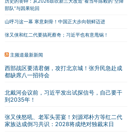
历史的丧钟：从2026鼓吹新三大改造”看当年陈毅的“空降
部队”与因果轮回
山呼习这一幕 寒意刺骨！中国正大步向朝鲜迈进
张又侠和红二代要搞死蔡奇；习近平也有意甩锅！
主频道最新新闻
西部战区要清君侧，攻打北京城！张升民急赴成
都缺席八一招待会
北戴河会议前，习近平发出试探信号，自己要干
到2035年！
张又侠怒吼、老军头罢宴！刘源邓朴方等红二代
家族达成倒习共识：2028将成绝对独裁末日