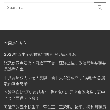
Search
for:
本周热门新闻
2026年五中全会将官宣胡春华接班人地位
张又侠四点建议：习近平下台，汪洋上位，政治局常委和委
员选举产生
中共高层权力世纪大洗牌：新中央军委成立，“福建帮”总崩
溃内幕全纪录
习近平自封“历史终结者”，蔡奇免职、元老集体决裂，五中
全会全面逼习下台！
习近平的五个私生子：蒋仁正、王荣鹏、褚阳、柯利明和另