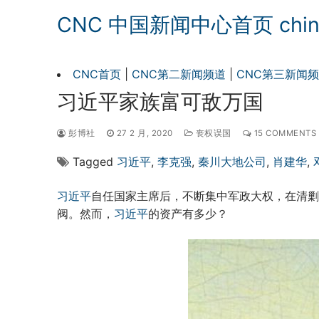
CNC 中国新闻中心首页 chinan
CNC首页
|
CNC第二新闻频道
|
CNC第三新闻
习近平家族富可敌万国
彭博社
27 2 月, 2020
丧权误国
15 COMMENTS
Tagged
习近平
,
李克强
,
秦川大地公司
,
肖建华
,
习近平
自任国家主席后，不断集中军政大权，在清剿
阀。然而，
习近平
的资产有多少？