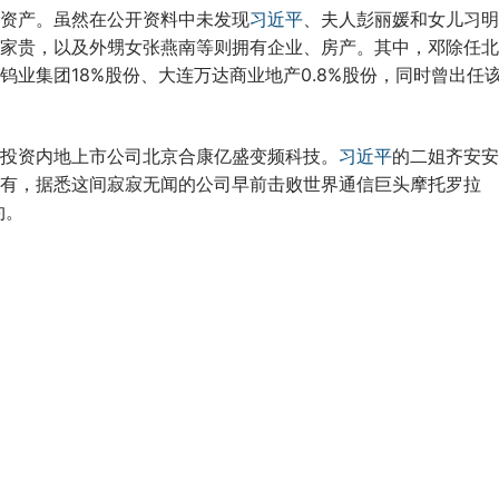
资产。虽然在公开资料中未发现
习近平
、夫人彭丽媛和女儿习明
家贵，以及外甥女张燕南等则拥有企业、房产。其中，邓除任北
业集团18%股份、大连万达商业地产0.8%股份，同时曾出任
投资内地上市公司北京合康亿盛变频科技。
习近平
的二姐齐安安
有，据悉这间寂寂无闻的公司早前击败世界通信巨头摩托罗拉
约。