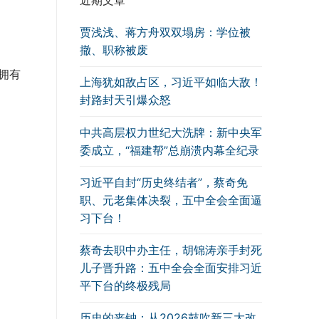
近期文章
贾浅浅、蒋方舟双双塌房：学位被
撤、职称被废
拥有
上海犹如敌占区，习近平如临大敌！
封路封天引爆众怒
中共高层权力世纪大洗牌：新中央军
委成立，“福建帮”总崩溃内幕全纪录
习近平自封“历史终结者”，蔡奇免
职、元老集体决裂，五中全会全面逼
习下台！
蔡奇去职中办主任，胡锦涛亲手封死
儿子晋升路：五中全会全面安排习近
平下台的终极残局
历史的丧钟：从2026鼓吹新三大改