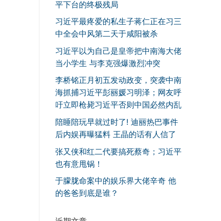
平下台的终极残局
习近平最疼爱的私生子蒋仁正在习三
中全会中风第二天于咸阳被杀
习近平以为自己是皇帝把中南海大佬
当小学生 与李克强爆激烈冲突
李桥铭正月初五发动政变，突袭中南
海抓捕习近平彭丽媛习明泽；网友呼
吁立即枪毙习近平否则中国必然内乱
陪睡陪玩早就过时了! 迪丽热巴事件
后内娱再曝猛料 王晶的话有人信了
张又侠和红二代要搞死蔡奇；习近平
也有意甩锅！
于朦胧命案中的娱乐界大佬辛奇 他
的爸爸到底是谁？