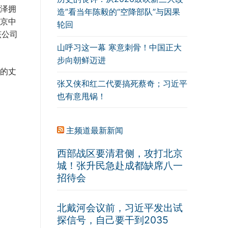
泽拥
造”看当年陈毅的“空降部队”与因果
京中
轮回
该公司
山呼习这一幕 寒意刺骨！中国正大
步向朝鲜迈进
的丈
张又侠和红二代要搞死蔡奇；习近平
也有意甩锅！
主频道最新新闻
西部战区要清君侧，攻打北京
城！张升民急赴成都缺席八一
招待会
北戴河会议前，习近平发出试
探信号，自己要干到2035