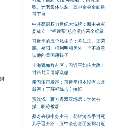
职、元老集体决裂，五中全会全面逼
习下台！
中共高层权力世纪大洗牌：新中央军
委成立，“福建帮”总崩溃内幕全纪录
习近平的五个私生子：蒋仁正、王荣
鹏、褚阳、柯利明和另外一个不愿意
认他的美国籍孩子
上海犹如敌占区，习近平如临大敌！
封路封天引爆众怒
财
亲习派再发声：习近平根本没有去北
戴河！丁薛祥陈吉宁接班
贾浅浅、蒋方舟双双塌房：学位被
撤、职称被废
蔡奇去职中办主任，胡锦涛亲手封死
儿子晋升路：五中全会全面安排习近