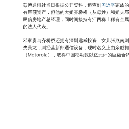
彭博通讯社当日根据公开资料，追查到
习近平
家族的
有巨额资产，但他的大姐齐桥桥（从母姓）和姐夫邓
民信房地产总经理，同时间接持有江西稀土稀有金属钨
的法人代表。
邓家贵与齐桥桥还拥有深圳远威投资，女儿张燕南则
夫吴龙，则经营新邮通信设备，现时名义上由亲戚拥
（Motorola），取得中国移动数以亿元计的巨额合