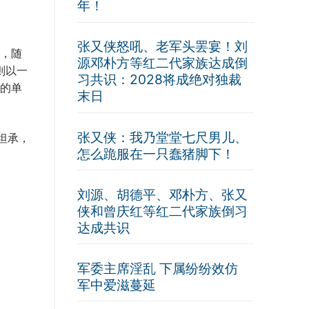
年！
张又侠怒吼、老军头罢宴！刘
，随
源邓朴方等红二代家族达成倒
则以一
习共识：2028将成绝对独裁
阁的单
末日
张又侠：我乃堂堂七尺男儿、
曾坦承，
怎么跪服在一只蠢猪脚下！
刘源、胡德平、邓朴方、张又
侠和曾庆红等红二代家族倒习
达成共识
军委主席淫乱 下属纷纷效仿
军中爱滋蔓延