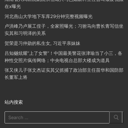
在x曝光
河北燕山大学地下车库29分钟完整视频曝光
卢洪峰乃卢展工侄子，全家照曝光；习驸马向曹长青写信坐
实其和习明泽的关系
贺荣是习仲勋的私生女, 习近平亲妹妹
吕知樾炫耀“上了女警”！中国最美警花张津瑜当了小三，各
种性交照片疯传网络；中央电视台总部大楼成为道具
张又侠儿子张文杰证实其父抓捕了政治部主任苗华和国防部
长董军上将
站内搜索
Search
for: