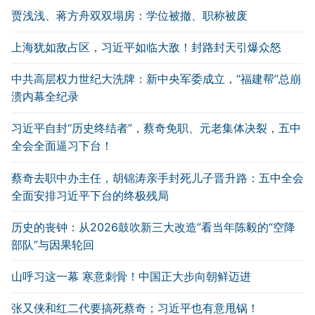
贾浅浅、蒋方舟双双塌房：学位被撤、职称被废
上海犹如敌占区，习近平如临大敌！封路封天引爆众怒
中共高层权力世纪大洗牌：新中央军委成立，“福建帮”总崩
溃内幕全纪录
习近平自封“历史终结者”，蔡奇免职、元老集体决裂，五中
全会全面逼习下台！
蔡奇去职中办主任，胡锦涛亲手封死儿子晋升路：五中全会
全面安排习近平下台的终极残局
历史的丧钟：从2026鼓吹新三大改造”看当年陈毅的“空降
部队”与因果轮回
山呼习这一幕 寒意刺骨！中国正大步向朝鲜迈进
张又侠和红二代要搞死蔡奇；习近平也有意甩锅！