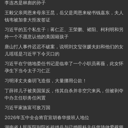
李连杰是林彪的孙子
王毅父亲周恩来母亲王昆，岳父是周恩来秘书钱嘉东，夫人
钱韦被加拿大拒发签证
习近平的五个私生子：蒋仁正、王荣鹏、褚阳、柯利明和另
外一个不愿意认他的美国籍孩子
唐山打人事件迟迟不破案，说明刘文玺张媛夫妇和他们的女
儿瑶瑶是习近平下令灭口的
习近平在宁德地委任书记是临幸了一个小职员蒋薇，此女怀
孕生下当今太子习仁正
习明泽丈夫秦玥飞造假，大量挪用公款！
丁薛祥儿子被美国策反，传其自杀并非空穴来风，但被剥夺
中办主任职务任闲置
习近平家族富可敌万国
2026年五中全会将官宣胡春华接班人地位
湖南省人民医院副院长祖雄兵与已婚眼科主任曾琦做爱视频