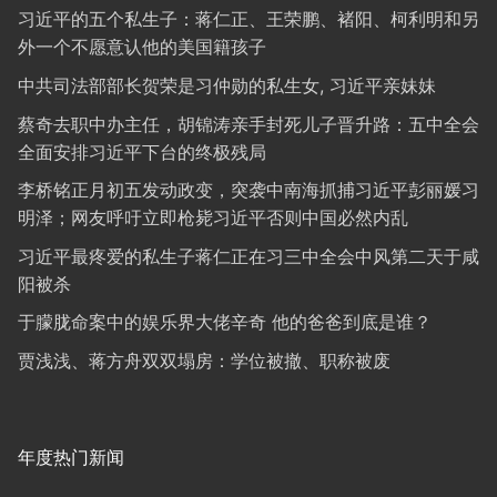
习近平的五个私生子：蒋仁正、王荣鹏、褚阳、柯利明和另
外一个不愿意认他的美国籍孩子
中共司法部部长贺荣是习仲勋的私生女, 习近平亲妹妹
蔡奇去职中办主任，胡锦涛亲手封死儿子晋升路：五中全会
全面安排习近平下台的终极残局
李桥铭正月初五发动政变，突袭中南海抓捕习近平彭丽媛习
明泽；网友呼吁立即枪毙习近平否则中国必然内乱
习近平最疼爱的私生子蒋仁正在习三中全会中风第二天于咸
阳被杀
于朦胧命案中的娱乐界大佬辛奇 他的爸爸到底是谁？
贾浅浅、蒋方舟双双塌房：学位被撤、职称被废
年度热门新闻