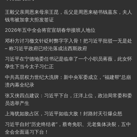
王毅父亲周恩来母亲王昆，岳父是周恩来秘书钱嘉东，夫人
钱韦被加拿大拒发签证
2026年五中全会将官宣胡春华接班人地位
邓朴方讨习檄文针砭时弊字字入骨！把习近平批驳一无是处
– 称习近平政府已经沦落成法西斯政府
习近平在宁德地委任书记是临幸了一个小职员蒋薇，此女怀
孕生下当今太子习仁正
中共高层权力世纪大洗牌：新中央军委成立，“福建帮”总崩
溃内幕全纪录
张又侠四点建议：习近平下台，汪洋上位，政治局常委和委
员选举产生
上海犹如敌占区，习近平如临大敌！封路封天引爆众怒
习近平自封“历史终结者”，蔡奇免职、元老集体决裂，五中
全会全面逼习下台！