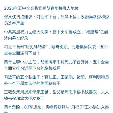
2026年五中全会将官宣胡春华接班人地位
张又侠四点建议：习近平下台，汪洋上位，政治局常委和委
员选举产生
中共高层权力世纪大洗牌：新中央军委成立，“福建帮”总崩
溃内幕全纪录
习近平自封“历史终结者”，蔡奇免职、元老集体决裂，五中
全会全面逼习下台！
蔡奇去职中办主任，胡锦涛亲手封死儿子晋升路：五中全会
全面安排习近平下台的终极残局
习近平的五个私生子：蒋仁正、王荣鹏、褚阳、柯利明和另
外一个不愿意认他的美国籍孩子
王毅父亲周恩来母亲王昆，岳父是周恩来秘书钱嘉东，夫人
钱韦被加拿大拒发签证
蔡奇危险，83军进京、房峰辉获释与“刀把子”王小洪进入秦