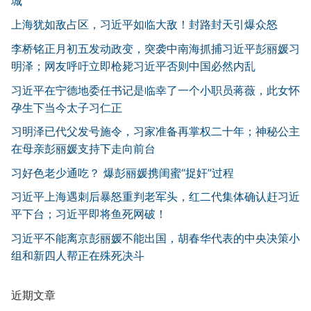
城
上海犹如敌占区，习近平如临大敌！封路封天引爆众怒
李桥铭正月初五发动政变，突袭中南海抓捕习近平彭丽媛习
明泽；网友呼吁立即枪毙习近平否则中国必然内乱
习近平在宁德地委任书记是临幸了一个小职员蒋薇，此女怀
孕生下当今太子习仁正
习明泽已代父发号施令，习家准备再掌权二十年；神秘公主
在母亲彭丽媛支持下走向前台
习好色老少通吃？ 爆彭丽媛携闺蜜“捉奸”过程
习近平上海遇刺后暴怒重判老军头，红二代集体确认赶习近
平下台；习近平即将鱼死网破！
习近平不能离京彭丽媛不能出国，胡春华代表的中央决策小
组和新四人帮正在殊死决斗
近期文章