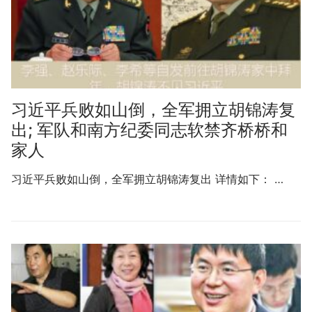
习近平兵败如山倒，全军拥立胡锦涛复
出; 军队和南方纪委同志软禁齐桥桥和
家人
习近平兵败如山倒，全军拥立胡锦涛复出 详情如下： …