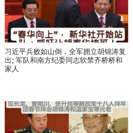
习近平兵败如山倒，全军拥立胡锦涛复
出; 军队和南方纪委同志软禁齐桥桥和
家人