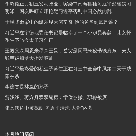
李桥铭正月初五发动政变，突袭中南海抓捕习近平彭丽媛习
明泽；网友呼吁立即枪毙习近平否则中国必然内乱
于朦胧命案中的娱乐界大佬辛奇 他的爸爸到底是谁？
习近平在宁德地委任书记是临幸了一个小职员蒋薇，此女怀
孕生下当今太子习仁正
王毅父亲周恩来母亲王昆，岳父是周恩来秘书钱嘉东，夫人
钱韦被加拿大拒发签证
习近平最疼爱的私生子蒋仁正在习三中全会中风第二天于咸
阳被杀
李连杰是林彪的孙子
贾浅浅、蒋方舟双双塌房：学位被撤、职称被废
张又侠途中被截胡 习近平清洗“大哥”内幕
本月热门新闻