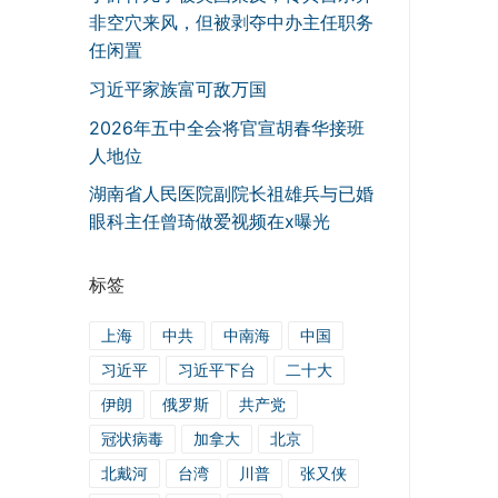
非空穴来风，但被剥夺中办主任职务
任闲置
习近平家族富可敌万国
2026年五中全会将官宣胡春华接班
人地位
湖南省人民医院副院长祖雄兵与已婚
眼科主任曾琦做爱视频在x曝光
标签
上海
中共
中南海
中国
习近平
习近平下台
二十大
伊朗
俄罗斯
共产党
冠状病毒
加拿大
北京
北戴河
台湾
川普
张又侠