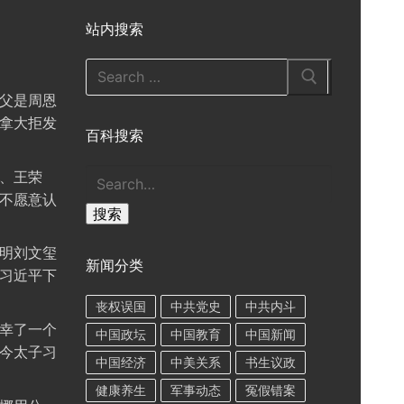
站内搜索
Search
for:
父是周恩
拿大拒发
百科搜索
搜
、王荣
索
不愿意认
搜索
明刘文玺
新闻分类
习近平下
丧权误国
中共党史
中共内斗
幸了一个
中国政坛
中国教育
中国新闻
今太子习
中国经济
中美关系
书生议政
健康养生
军事动态
冤假错案