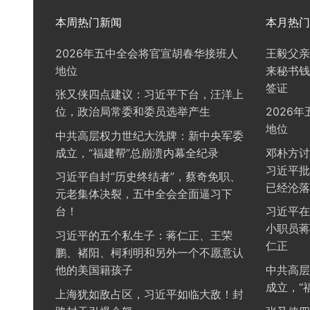
本周热门新闻
本月热门
2026年五中全会将官宣胡春华接班人
王毅父亲
地位
来秘书钱
签证
张又侠四点建议：习近平下台，汪洋上
位，政治局常委和委员选举产生
2026
地位
中共高层权力世纪大洗牌：新中央军委
成立，“福建帮”总崩溃内幕全纪录
邓朴方讨
习近平批
习近平自封“历史终结者”，蔡奇免职、
已经沦落
元老集体决裂，五中全会全面逼习下
台！
习近平在
小职员蒋
习近平的五个私生子：蒋仁正、王荣
仁正
鹏、褚阳、柯利明和另外一个不愿意认
他的美国籍孩子
中共高层
成立，“
上海犹如敌占区，习近平如临大敌！封