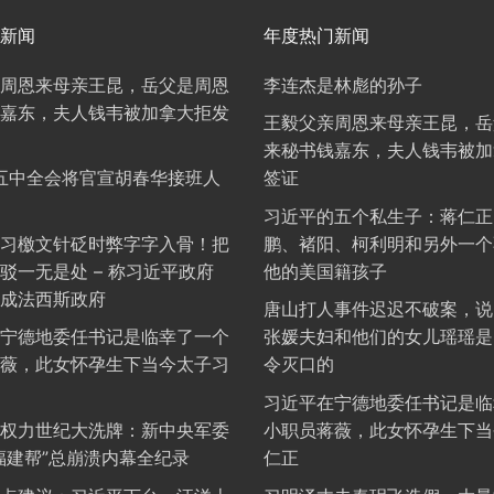
新闻
年度热门新闻
周恩来母亲王昆，岳父是周恩
李连杰是林彪的孙子
嘉东，夫人钱韦被加拿大拒发
王毅父亲周恩来母亲王昆，岳
来秘书钱嘉东，夫人钱韦被加
年五中全会将官宣胡春华接班人
签证
习近平的五个私生子：蒋仁正
习檄文针砭时弊字字入骨！把
鹏、褚阳、柯利明和另外一个
驳一无是处 – 称习近平政府
他的美国籍孩子
成法西斯政府
唐山打人事件迟迟不破案，说
宁德地委任书记是临幸了一个
张媛夫妇和他们的女儿瑶瑶是
薇，此女怀孕生下当今太子习
令灭口的
习近平在宁德地委任书记是临
权力世纪大洗牌：新中央军委
小职员蒋薇，此女怀孕生下当
福建帮”总崩溃内幕全纪录
仁正