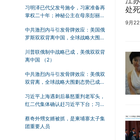
江
习明泽已代父发号施令，习家准备再
处
掌权二十年；神秘公主在母亲彭丽媛
9月2
支持下走向前台
中共激烈内斗引发骨牌效应：美国俄
罗斯双双背离中国，全球战略大围剿
中共态势已成
川普联俄制中战略已成，美俄双双背
离中国 （2）
中共激烈内斗引发骨牌效应：美俄双
双背离，全球战略大围剿态势已成
（1）
习近平上海遇刺后暴怒重判老军头，
红二代集体确认赶习近平下台；习近
平即将鱼死网破！
蔡奇外甥女婿被抓，是柬埔寨太子集
团重要人员