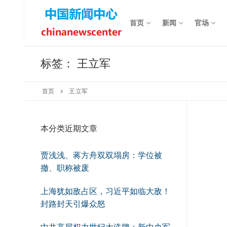
Skip
to
首页
新闻
官场
content
标签：
王立军
首页
王立军
本分类近期文章
贾浅浅、蒋方舟双双塌房：学位被
撤、职称被废
上海犹如敌占区，习近平如临大敌！
封路封天引爆众怒
中共高层权力世纪大洗牌：新中央军