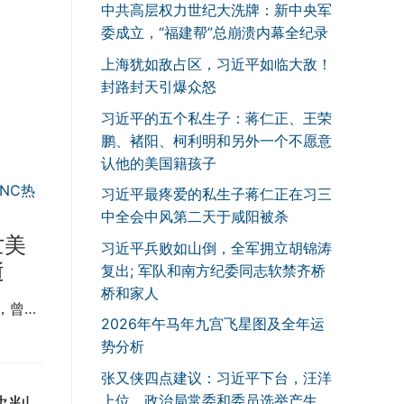
中共高层权力世纪大洗牌：新中央军
委成立，“福建帮”总崩溃内幕全纪录
上海犹如敌占区，习近平如临大敌！
封路封天引爆众怒
习近平的五个私生子：蒋仁正、王荣
鹏、褚阳、柯利明和另外一个不愿意
认他的美国籍孩子
NC热
习近平最疼爱的私生子蒋仁正在习三
中全会中风第二天于咸阳被杀
亡美
习近平兵败如山倒，全军拥立胡锦涛
逝
复出; 军队和南方纪委同志软禁齐桥
桥和家人
，曾…
2026年午马年九宫飞星图及全年运
势分析
张又侠四点建议：习近平下台，汪洋
上位，政治局常委和委员选举产生