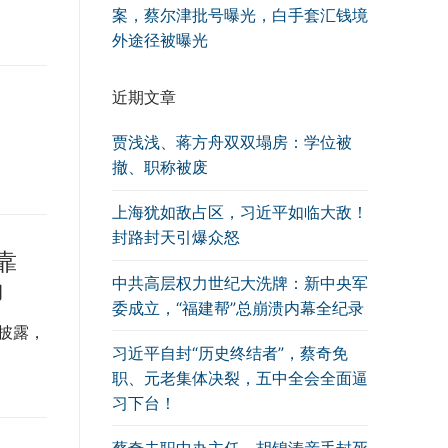
案，蔡尔津批号曝光，白手套汇钱境
外途径被曝光
近期文章
贾浅浅、蒋方舟双双塌房：学位被
撤、职称被废
上海犹如敌占区，习近平如临大敌！
封路封天引爆众怒
靠
中共高层权力世纪大洗牌：新中央军
力
委成立，“福建帮”总崩溃内幕全纪录
披露，
习近平自封“历史终结者”，蔡奇免
职、元老集体决裂，五中全会全面逼
习下台！
蔡奇去职中办主任，胡锦涛亲手封死