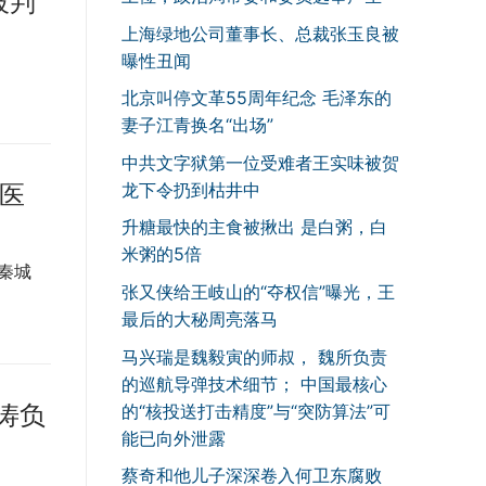
被判
上海绿地公司董事长、总裁张玉良被
曝性丑闻
北京叫停文革55周年纪念 毛泽东的
妻子江青换名“出场”
中共文字狱第一位受难者王实味被贺
龙下令扔到枯井中
1医
升糖最快的主食被揪出 是白粥，白
米粥的5倍
秦城
张又侠给王岐山的“夺权信”曝光，王
最后的大秘周亮落马
马兴瑞是魏毅寅的师叔， 魏所负责
的巡航导弹技术细节； 中国最核心
涛负
的“核投送打击精度”与“突防算法”可
能已向外泄露
蔡奇和他儿子深深卷入何卫东腐败