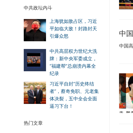
中共政坛内斗
上海犹如敌占区，习近
平如临大敌！封路封天
中
引爆众怒
中国高
中共高层权力世纪大洗
牌：新中央军委成立，
“福建帮”总崩溃内幕全
纪录
习近平自封“历史终结
者”，蔡奇免职、元老集
体决裂，五中全会全面
逼习下台！
热门文章