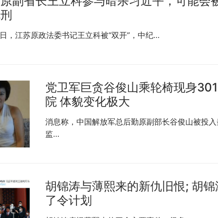
苏原副省长王立科参与暗杀习近平，可能会
死刑
2日，江苏原政法委书记王立科被“双开”，中纪…
党卫军巨贪谷俊山乘轮椅现身30
院 体貌变化极大
消息称，中国解放军总后勤原副部长谷俊山被投入
监…
胡锦涛与薄熙来的新仇旧恨; 胡锦
了令计划