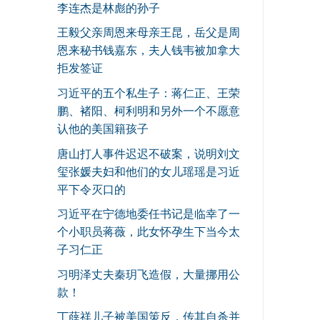
李连杰是林彪的孙子
王毅父亲周恩来母亲王昆，岳父是周
恩来秘书钱嘉东，夫人钱韦被加拿大
拒发签证
习近平的五个私生子：蒋仁正、王荣
鹏、褚阳、柯利明和另外一个不愿意
认他的美国籍孩子
唐山打人事件迟迟不破案，说明刘文
玺张媛夫妇和他们的女儿瑶瑶是习近
平下令灭口的
习近平在宁德地委任书记是临幸了一
个小职员蒋薇，此女怀孕生下当今太
子习仁正
习明泽丈夫秦玥飞造假，大量挪用公
款！
丁薛祥儿子被美国策反，传其自杀并