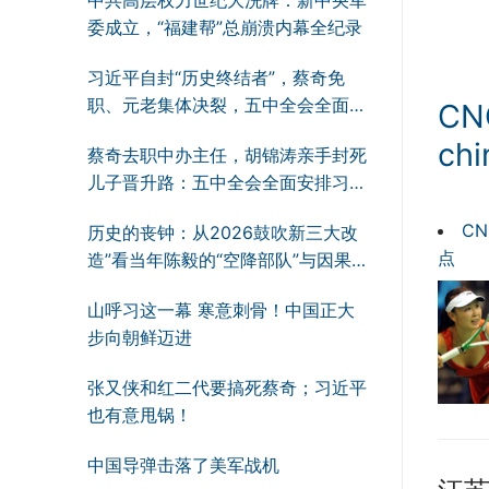
委成立，“福建帮”总崩溃内幕全纪录
习近平自封“历史终结者”，蔡奇免
职、元老集体决裂，五中全会全面逼
C
习下台！
chi
蔡奇去职中办主任，胡锦涛亲手封死
儿子晋升路：五中全会全面安排习近
平下台的终极残局
C
历史的丧钟：从2026鼓吹新三大改
点
造”看当年陈毅的“空降部队”与因果
轮回
山呼习这一幕 寒意刺骨！中国正大
步向朝鲜迈进
张又侠和红二代要搞死蔡奇；习近平
也有意甩锅！
中国导弹击落了美军战机