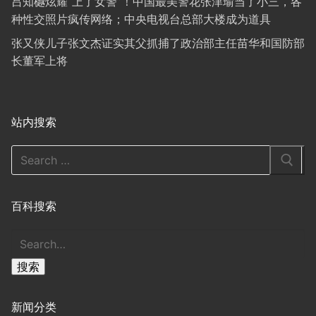
吕知樾炫耀“上了女警”！中国最美警花张津瑜当了小三，各
种性交照片疯传网络；中央电视台总部大楼成为道具
张又侠儿子张文杰证实其父抓捕了政治部主任苗华和国防部
长董军上将
站内搜索
Search
for:
百科搜索
搜
索
搜索
新闻分类