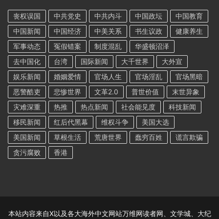
丧权误国
中共党史
中共内斗
中国政坛
中国教育
中国新闻
中国经济
中美关系
书生议政
健康养生
军事动态
冤假错案
制度混乱
华盛顿沼泽
去中国化
台湾
国际新闻
大千世界
大外宣
娱乐新闻
婚姻爱情
官场人生
官场淫乱
官场黑暗
恶警酷吏
悲惨世界
文革2.0
普世价值
末世异象
灾难深重
热推
热点新闻
社会能见度
科技新闻
移民新闻
红后代黑幕
维权斗争
美国大选
美国新闻
草根生活
荒唐世界
蠢穷百姓
谎言欺骗
贪污腐败
香港
本站内容来自X以及各大海外中文网站万维网读者网、文学城、大纪