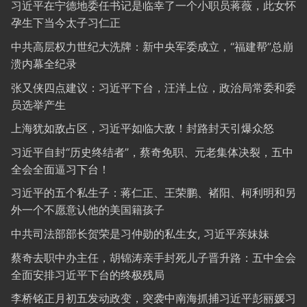
习近平在宁德地委任书记是临幸了一个小职员蒋薇，此女怀
孕生下当今太子习仁正
中共高层权力世纪大洗牌：新中央军委成立，“福建帮”总崩
溃内幕全纪录
张又侠四点建议：习近平下台，汪洋上位，政治局常委和委
员选举产生
上海犹如敌占区，习近平如临大敌！封路封天引爆众怒
习近平自封“历史终结者”，蔡奇免职、元老集体决裂，五中
全会全面逼习下台！
习近平的五个私生子：蒋仁正、王荣鹏、褚阳、柯利明和另
外一个不愿意认他的美国籍孩子
中共司法部部长贺荣是习仲勋的私生女, 习近平亲妹妹
蔡奇去职中办主任，胡锦涛亲手封死儿子晋升路：五中全会
全面安排习近平下台的终极残局
李桥铭正月初五发动政变，突袭中南海抓捕习近平彭丽媛习