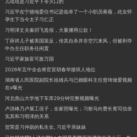
儿瑶瑶是习近平下令灭口的
习近平在宁德地委任书记是临幸了一个小职员蒋薇，此女怀
孕生下当今太子习仁正
习明泽丈夫秦玥飞造假，大量挪用公款！
丁薛祥儿子被美国策反，传其自杀并非空穴来风，但被剥夺
中办主任职务任闲置
习近平家族富可敌万国
2026年五中全会将官宣胡春华接班人地位
湖南省人民医院副院长祖雄兵与已婚眼科主任曾琦做爱视频
在x曝光
河北燕山大学地下车库29分钟完整视频曝光
卢洪峰乃卢展工侄子，全家照曝光；习驸马向曹长青写信坐
实其和习明泽的关系
贺荣是习仲勋的私生女, 习近平亲妹妹