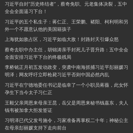
习近平自封“历史终结者”，蔡奇免职、元老集体决裂，五中
全会全面逼习下台！
习近平的五个私生子：蒋仁正、王荣鹏、褚阳、柯利明和另
外一个不愿意认他的美国籍孩子
上海犹如敌占区，习近平如临大敌！封路封天引爆众怒
蔡奇去职中办主任，胡锦涛亲手封死儿子晋升路：五中全会
全面安排习近平下台的终极残局
李桥铭正月初五发动政变，突袭中南海抓捕习近平彭丽媛习
明泽；网友呼吁立即枪毙习近平否则中国必然内乱
习近平在宁德地委任书记是临幸了一个小职员蒋薇，此女怀
孕生下当今太子习仁正
王毅父亲周恩来母亲王昆，岳父是周恩来秘书钱嘉东，夫人
钱韦被加拿大拒发签证
习明泽已代父发号施令，习家准备再掌权二十年；神秘公主
在母亲彭丽媛支持下走向前台