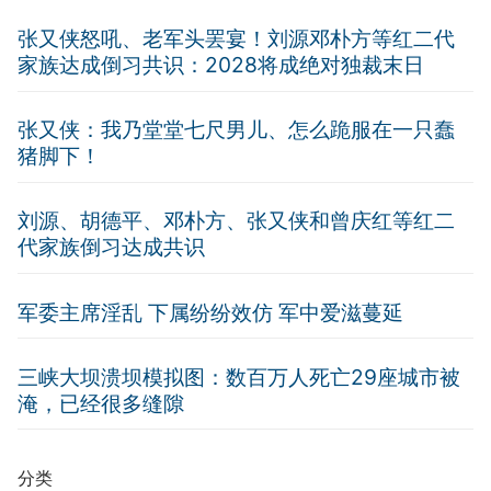
张又侠怒吼、老军头罢宴！刘源邓朴方等红二代
家族达成倒习共识：2028将成绝对独裁末日
张又侠：我乃堂堂七尺男儿、怎么跪服在一只蠢
猪脚下！
刘源、胡德平、邓朴方、张又侠和曾庆红等红二
代家族倒习达成共识
军委主席淫乱 下属纷纷效仿 军中爱滋蔓延
三峡大坝溃坝模拟图：数百万人死亡29座城市被
淹，已经很多缝隙
分类