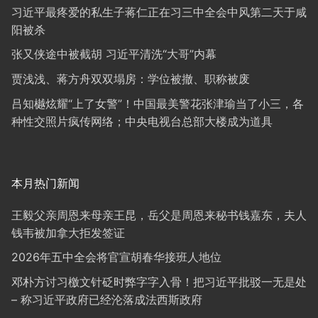
习近平最疼爱的私生子蒋仁正在习三中全会中风第二天于咸
阳被杀
张又侠途中被截胡 习近平清洗“大哥”内幕
贾浅浅、蒋方舟双双塌房：学位被撤、职称被废
吕知樾炫耀“上了女警”！中国最美警花张津瑜当了小三，各
种性交照片疯传网络；中央电视台总部大楼成为道具
本月热门新闻
王毅父亲周恩来母亲王昆，岳父是周恩来秘书钱嘉东，夫人
钱韦被加拿大拒发签证
2026年五中全会将官宣胡春华接班人地位
邓朴方讨习檄文针砭时弊字字入骨！把习近平批驳一无是处
– 称习近平政府已经沦落成法西斯政府