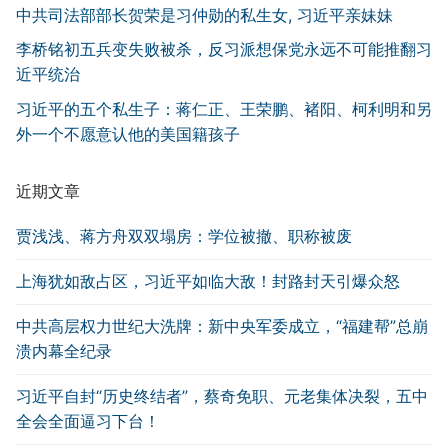
中共司法部部长贺荣是习仲勋的私生女, 习近平亲妹妹
李桥铭初五兵变失败被杀，反习派想保党永远不可能推翻习
近平统治
习近平的五个私生子：蒋仁正、王荣鹏、褚阳、柯利明和另
外一个不愿意认他的美国籍孩子
近期文章
贾浅浅、蒋方舟双双塌房：学位被撤、职称被废
上海犹如敌占区，习近平如临大敌！封路封天引爆众怒
中共高层权力世纪大洗牌：新中央军委成立，“福建帮”总崩
溃内幕全纪录
习近平自封“历史终结者”，蔡奇免职、元老集体决裂，五中
全会全面逼习下台！