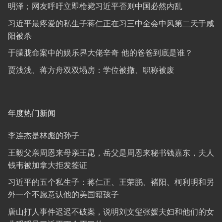
明泽；网友呼吁立即枪毙习近平否则中国必然内乱
习近平最疼爱的私生子蒋仁正在习三中全会中风第二天于咸
阳被杀
于朦胧命案中的娱乐界大佬辛奇 他的爸爸到底是谁？
贾浅浅、蒋方舟双双塌房：学位被撤、职称被废
年度热门新闻
李连杰是林彪的孙子
王毅父亲周恩来母亲王昆，岳父是周恩来秘书钱嘉东，夫人
钱韦被加拿大拒发签证
习近平的五个私生子：蒋仁正、王荣鹏、褚阳、柯利明和另
外一个不愿意认他的美国籍孩子
唐山打人事件迟迟不破案，说明刘文玺张媛夫妇和他们的女