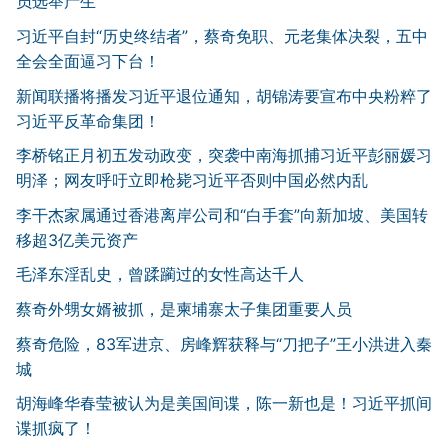
员选举产生
习近平自封“历史终结者”，蔡奇免职、元老集体决裂，五中
全会全面逼习下台！
新闻联播将播发习近平退位通知，胡锦涛要宣布中央粉粹了
习近平反革命集团！
李桥铭正月初五发动政变，突袭中南海抓捕习近平彭丽媛习
明泽；网友呼吁立即枪毙习近平否则中国必然内乱
李干杰家属通过香港离岸公司和“白手套”向新加坡、美国转
移超3亿美元资产
毛泽东淫乱史，曾蹂躏过的女性高达千人
蔡奇外甥女婿被抓，是柬埔寨太子集团重要人员
蔡奇危险，83军进京、房峰辉获释与“刀把子”王小洪进入秦
城
胡海峰华春莹被认为是美国间谍，陈一新也是！习近平抓间
谍抓疯了！