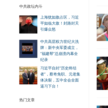
中共政坛内斗
上海犹如敌占区，习近
平如临大敌！封路封天
引爆众怒
中共高层权力世纪大洗
牌：新中央军委成立，
“福建帮”总崩溃内幕全
纪录
习近平自封“历史终结
者”，蔡奇免职、元老集
体决裂，五中全会全面
逼习下台！
热门文章