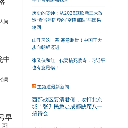
落
历史的丧钟：从2026鼓吹新三大改
造”看当年陈毅的“空降部队”与因果
人间
轮回
山呼习这一幕 寒意刺骨！中国正大
步向朝鲜迈进
瓮中
张又侠和红二代要搞死蔡奇；习近平
也有意甩锅！
治局
主频道最新新闻
西部战区要清君侧，攻打北京
城！张升民急赴成都缺席八一
招待会
号早
，习