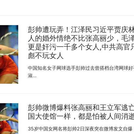
彭帅遭玩弄！江泽民习近平贾庆
人的婚外情绝不比张高丽少，毛
更是奸污一千多个女人,中共高官
彪不玩女人
中国知名女子网球选手彭帅过去曾搭档台湾网球好
淑…
彭帅微博爆料张高丽和王立军逃
国大使馆一样，都是怕被人间消
35岁中国女网名将彭帅2日深夜突在微博发文自爆