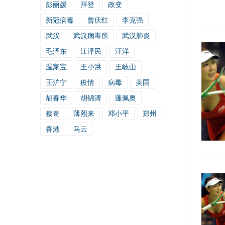
彭丽媛
拜登
政变
新冠病毒
曾庆红
李克强
武汉
武汉病毒所
武汉肺炎
毛泽东
江泽民
汪洋
温家宝
王小洪
王岐山
王沪宁
疫情
病毒
美国
胡春华
胡锦涛
蓬佩奥
蔡奇
薄熙来
邓小平
郑州
香港
马云