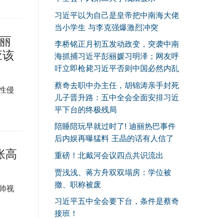
习近平以为自己是皇帝把中南海大佬
当小学生 与李克强爆激烈冲突
高丽
李桥铭正月初五发动政变，突袭中南
应该
海抓捕习近平彭丽媛习明泽；网友呼
吁立即枪毙习近平否则中国必然内乱
蔡奇去职中办主任，胡锦涛亲手封死
性侵
儿子晋升路：五中全会全面安排习近
平下台的终极残局
陪睡陪玩早就过时了! 迪丽热巴事件
后内娱再曝猛料 王晶的话有人信了
张高
重磅！北戴河会议四点共识流出
贾浅浅、蒋方舟双双塌房：学位被
撤、职称被废
帅视
习近平五中全会要下台，条件是蔡奇
接班！