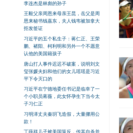
李连杰是林彪的孙子
王毅父亲周恩来母亲王昆，岳父是周
恩来秘书钱嘉东，夫人钱韦被加拿大
拒发签证
习近平的五个私生子：蒋仁正、王荣
鹏、褚阳、柯利明和另外一个不愿意
认他的美国籍孩子
唐山打人事件迟迟不破案，说明刘文
玺张媛夫妇和他们的女儿瑶瑶是习近
平下令灭口的
习近平在宁德地委任书记是临幸了一
个小职员蒋薇，此女怀孕生下当今太
子习仁正
习明泽丈夫秦玥飞造假，大量挪用公
款！
丁薛祥儿子被美国策反，传其自杀并