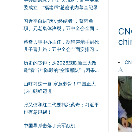
委成立，“福建帮”总崩溃内幕全纪录
习近平自封“历史终结者”，蔡奇免
职、元老集体决裂，五中全会全面逼
C
习下台！
chi
蔡奇去职中办主任，胡锦涛亲手封死
儿子晋升路：五中全会全面安排习近
平下台的终极残局
C
历史的丧钟：从2026鼓吹新三大改
点
造”看当年陈毅的“空降部队”与因果
轮回
山呼习这一幕 寒意刺骨！中国正大
步向朝鲜迈进
张又侠和红二代要搞死蔡奇；习近平
也有意甩锅！
中国导弹击落了美军战机