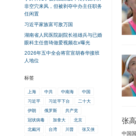
非空穴来风，但被剥夺中办主任职务
任闲置
习近平家族富可敌万国
湖南省人民医院副院长祖雄兵与已婚
眼科主任曾琦做爱视频在x曝光
2026年五中全会将官宣胡春华接班
人地位
标签
上海
中共
中南海
中国
习近平
习近平下台
二十大
伊朗
俄罗斯
共产党
张高
冠状病毒
加拿大
北京
北戴河
台湾
川普
张又侠
中国