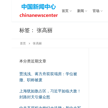
Skip
to
首页
新闻
官场
content
标签：
张高丽
首页
张高丽
本分类近期文章
贾浅浅、蒋方舟双双塌房：学位被
撤、职称被废
上海犹如敌占区，习近平如临大敌！
封路封天引爆众怒
中共高层权力世纪大洗牌：新中央军