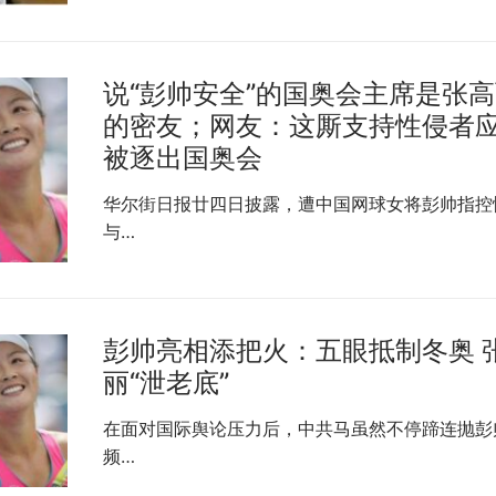
说“彭帅安全”的国奥会主席是张
的密友；网友：这厮支持性侵者
被逐出国奥会
华尔街日报廿四日披露，遭中国网球女将彭帅指控
与…
彭帅亮相添把火：五眼抵制冬奥 
丽“泄老底”
在面对国际舆论压力后，中共马虽然不停蹄连抛彭
频…