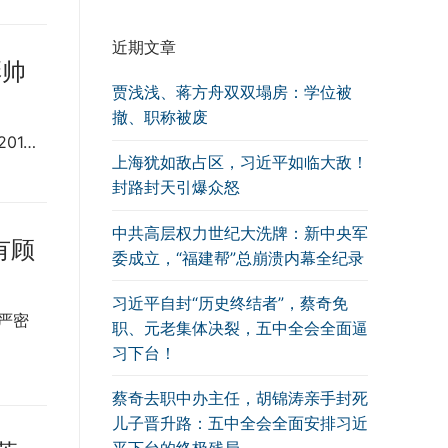
近期文章
彭帅
贾浅浅、蒋方舟双双塌房：学位被
撤、职称被废
01…
上海犹如敌占区，习近平如临大敌！
封路封天引爆众怒
中共高层权力世纪大洗牌：新中央军
有顾
委成立，“福建帮”总崩溃内幕全纪录
习近平自封“历史终结者”，蔡奇免
严密
职、元老集体决裂，五中全会全面逼
习下台！
蔡奇去职中办主任，胡锦涛亲手封死
儿子晋升路：五中全会全面安排习近
平下台的终极残局