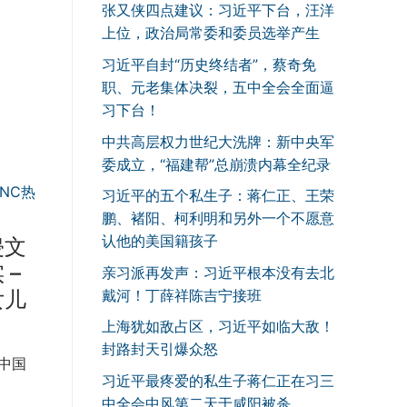
张又侠四点建议：习近平下台，汪洋
上位，政治局常委和委员选举产生
习近平自封“历史终结者”，蔡奇免
职、元老集体决裂，五中全会全面逼
习下台！
中共高层权力世纪大洗牌：新中央军
委成立，“福建帮”总崩溃内幕全纪录
NC热
习近平的五个私生子：蒋仁正、王荣
鹏、褚阳、柯利明和另外一个不愿意
认他的美国籍孩子
侵文
 –
亲习派再发声：习近平根本没有去北
戴河！丁薛祥陈吉宁接班
女儿
上海犹如敌占区，习近平如临大敌！
封路封天引爆众怒
中国
习近平最疼爱的私生子蒋仁正在习三
中全会中风第二天于咸阳被杀