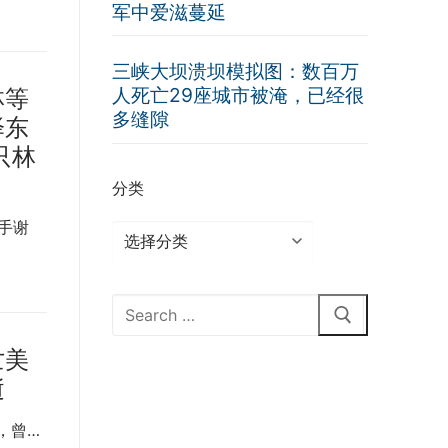
军中爱滋蔓延
三峡大坝溃坝模拟图：数百万
人死亡29座城市被淹，已经很
林等
多缝隙
泽东
只林
分类
手谢
分
类
Search
for:
亡美
逝
，曾…