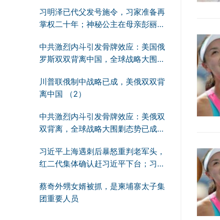
习明泽已代父发号施令，习家准备再
掌权二十年；神秘公主在母亲彭丽媛
支持下走向前台
中共激烈内斗引发骨牌效应：美国俄
罗斯双双背离中国，全球战略大围剿
中共态势已成
川普联俄制中战略已成，美俄双双背
离中国 （2）
中共激烈内斗引发骨牌效应：美俄双
双背离，全球战略大围剿态势已成
（1）
习近平上海遇刺后暴怒重判老军头，
红二代集体确认赶习近平下台；习近
平即将鱼死网破！
蔡奇外甥女婿被抓，是柬埔寨太子集
团重要人员