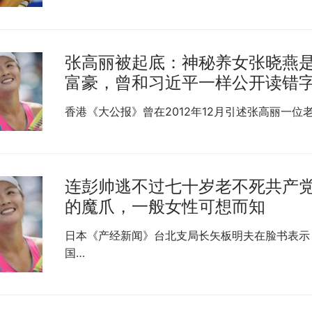
张高丽被起底：神秘养女张晓燕
富豪，曾和习近平一样公开读错
香港《大公报》曾在2012年12月引述张高丽一位
连彭帅逃不过七十岁老不死共产
的魔爪，一般女性可想而知
日本《产经新闻》台北支局长矢板明夫在脸书表示
国…