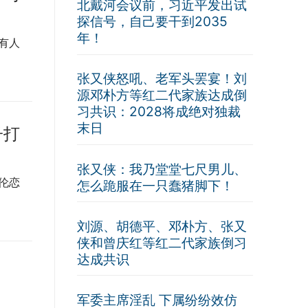
北戴河会议前，习近平发出试
探信号，自己要干到2035
年！
有人
张又侠怒吼、老军头罢宴！刘
源邓朴方等红二代家族达成倒
习共识：2028将成绝对独裁
末日
子打
张又侠：我乃堂堂七尺男儿、
伦恋
怎么跪服在一只蠢猪脚下！
刘源、胡德平、邓朴方、张又
侠和曾庆红等红二代家族倒习
达成共识
军委主席淫乱 下属纷纷效仿