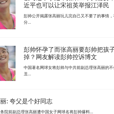
近平也可以让宋祖英举报江泽民
彭帅公开揭露张高丽玩儿完自己又不要了的事情，
分…
彭帅怀孕了而张高丽要彭帅把孩
掉？网友解读彭帅控诉博文
中国著名网球女将彭帅与中共前副总理张高丽的不
丑…
丽: 夸父是个好同志
国务院前副总理张高丽遭中国女子网球名将彭帅爆料…