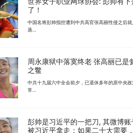
世界女子职业网球协会: 彭帅有下
了！
中国名将彭帅指控遭到中共高官张高丽性侵之后就
蒸…
周永康狱中落寞终老 张高丽已是
之鳖
中共十九届六中全会前夕，已退休多年的原中央政
常…
彭帅是习近平的一把刀, 其微博账
被习近平拿走；如果二十大需要