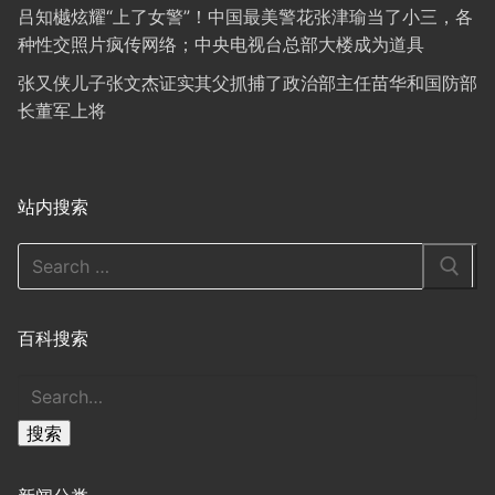
吕知樾炫耀“上了女警”！中国最美警花张津瑜当了小三，各
种性交照片疯传网络；中央电视台总部大楼成为道具
张又侠儿子张文杰证实其父抓捕了政治部主任苗华和国防部
长董军上将
站内搜索
Search
for:
百科搜索
搜
索
搜索