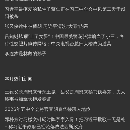
习近平最疼爱的私生子蒋仁正在习三中全会中风第二天于咸
阳被杀
张又侠途中被截胡 习近平清洗“大哥”内幕
吕知樾炫耀“上了女警”！中国最美警花张津瑜当了小三，各
种性交照片疯传网络；中央电视台总部大楼成为道具
李连杰是林彪的孙子
本月热门新闻
王毅父亲周恩来母亲王昆，岳父是周恩来秘书钱嘉东，夫人
钱韦被加拿大拒发签证
2026年五中全会将官宣胡春华接班人地位
邓朴方讨习檄文针砭时弊字字入骨！把习近平批驳一无是处
– 称习近平政府已经沦落成法西斯政府