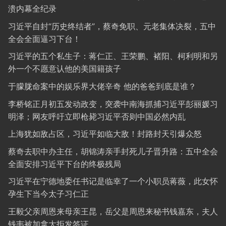
溃内幕全纪录
习近平自封“历史终结者”，蔡奇免职、元老集体决裂，五中
全会全面逼习下台！
习近平的五个私生子：蒋仁正、王荣鹏、褚阳、柯利明和另
外一个不愿意认他的美国籍孩子
于朦胧命案中的娱乐界大佬辛奇 他的爸爸到底是谁？
李桥铭正月初五发动政变，突袭中南海抓捕习近平彭丽媛习
明泽；网友呼吁立即枪毙习近平否则中国必然内乱
上海犹如敌占区，习近平如临大敌！封路封天引爆众怒
蔡奇去职中办主任，胡锦涛亲手封死儿子晋升路：五中全会
全面安排习近平下台的终极残局
习近平在宁德地委任书记是临幸了一个小职员蒋薇，此女怀
孕生下当今太子习仁正
王毅父亲周恩来母亲王昆，岳父是周恩来秘书钱嘉东，夫人
钱韦被加拿大拒发签证