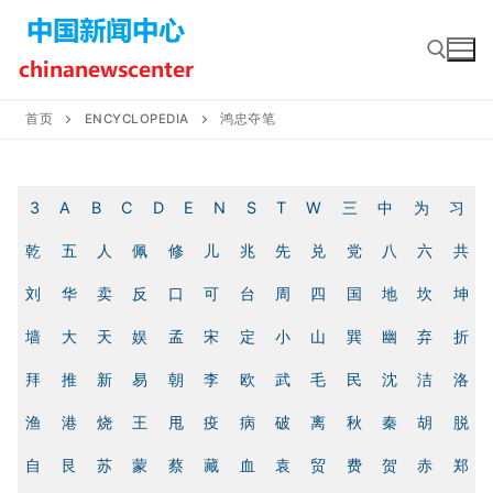
Skip
to
content
首页
ENCYCLOPEDIA
鸿忠夺笔
Search for:
3
A
B
C
D
E
N
S
T
W
三
中
为
习
乾
五
人
佩
修
儿
兆
先
兑
党
八
六
共
刘
华
卖
反
口
可
台
周
四
国
地
坎
坤
墙
大
天
娱
孟
宋
定
小
山
巽
幽
弃
折
拜
推
新
易
朝
李
欧
武
毛
民
沈
洁
洛
渔
港
烧
王
甩
疫
病
破
离
秋
秦
胡
脱
自
艮
苏
蒙
蔡
藏
血
袁
贸
费
贺
赤
郑