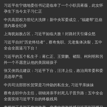
习近平在宁德地委任书记是临幸了一个小职员蒋薇，此女怀
孕生下当今太子习仁正
中共高层权力世纪大洗牌：新中央军委成立，“福建帮”总崩
溃内幕全纪录
上海犹如敌占区，习近平如临大敌！封路封天引爆众怒
习近平自封“历史终结者”，蔡奇免职、元老集体决裂，五中
全会全面逼习下台！
习近平的五个私生子：蒋仁正、王荣鹏、褚阳、柯利明和另
外一个不愿意认他的美国籍孩子
张又侠四点建议：习近平下台，汪洋上位，政治局常委和委
员选举产生
中共司法部部长贺荣是习仲勋的私生女, 习近平亲妹妹
蔡奇去职中办主任，胡锦涛亲手封死儿子晋升路：五中全会
全面安排习近平下台的终极残局