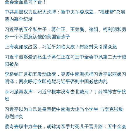
全会全面逼习下台！
中共高层权力世纪大洗牌：新中央军委成立，“福建帮”总崩
溃内幕全纪录
习近平的五个私生子：蒋仁正、王荣鹏、褚阳、柯利明和另
外一个不愿意认他的美国籍孩子
上海犹如敌占区，习近平如临大敌！封路封天引爆众怒
习近平最疼爱的私生子蒋仁正在习三中全会中风第二天于咸
阳被杀
李桥铭正月初五发动政变，突袭中南海抓捕习近平彭丽媛习
明泽；网友呼吁立即枪毙习近平否则中国必然内乱
亲习派再发声：习近平根本没有去北戴河！丁薛祥陈吉宁接
班
习近平以为自己是皇帝把中南海大佬当小学生 与李克强爆
激烈冲突
蔡奇去职中办主任，胡锦涛亲手封死儿子晋升路：五中全会