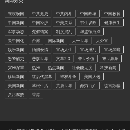
新闻分类
丧权误国
中共党史
中共内斗
中国政坛
中国教育
中国新闻
中国经济
中美关系
书生议政
健康养生
军事动态
冤假错案
制度混乱
华盛顿沼泽
去中国化
台湾
国际新闻
大千世界
大外宣
娱乐新闻
婚姻爱情
官场人生
官场淫乱
官场黑暗
恶警酷吏
悲惨世界
文革2.0
普世价值
末世异象
灾难深重
热推
热点新闻
社会能见度
科技新闻
移民新闻
红后代黑幕
维权斗争
美国大选
美国新闻
草根生活
荒唐世界
蠢穷百姓
谎言欺骗
贪污腐败
香港