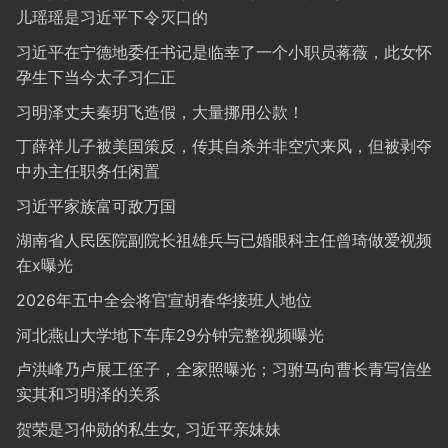
儿瑶瑶是习近平下令灭口的
习近平在宁德地委任书记是临幸了一个小职员蒋薇，此女怀
孕生下当今太子习仁正
习明泽丈夫秦玥飞造假，大量挪用公款！
丁薛祥儿子被美国策反，传其自杀并非空穴来风，但被剥夺
中办主任职务任闲置
习近平家族富可敌万国
湖南省人民医院副院长祖雄兵与已婚眼科主任曾琦做爱视频
在x曝光
2026年五中全会将官宣胡春华接班人地位
河北燕山大学地下车库29分钟完整视频曝光
卢洪峰乃卢展工侄子，全家照曝光；习驸马向曹长青写信坐
实其和习明泽的关系
贺荣是习仲勋的私生女, 习近平亲妹妹