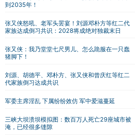
到2035年！
张又侠怒吼、老军头罢宴！刘源邓朴方等红二代
家族达成倒习共识：2028将成绝对独裁末日
张又侠：我乃堂堂七尺男儿、怎么跪服在一只蠢
猪脚下！
刘源、胡德平、邓朴方、张又侠和曾庆红等红二
代家族倒习达成共识
军委主席淫乱 下属纷纷效仿 军中爱滋蔓延
三峡大坝溃坝模拟图：数百万人死亡29座城市被
淹，已经很多缝隙