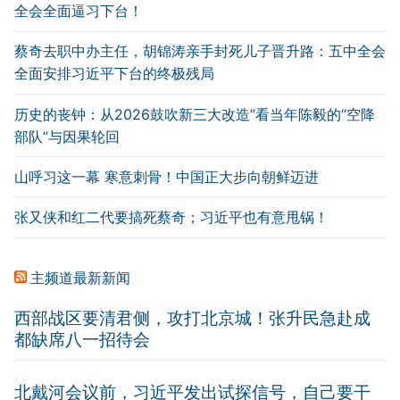
全会全面逼习下台！
蔡奇去职中办主任，胡锦涛亲手封死儿子晋升路：五中全会
全面安排习近平下台的终极残局
历史的丧钟：从2026鼓吹新三大改造”看当年陈毅的“空降
部队”与因果轮回
山呼习这一幕 寒意刺骨！中国正大步向朝鲜迈进
张又侠和红二代要搞死蔡奇；习近平也有意甩锅！
主频道最新新闻
西部战区要清君侧，攻打北京城！张升民急赴成
都缺席八一招待会
北戴河会议前，习近平发出试探信号，自己要干