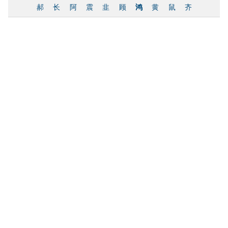
郝
长
阿
震
韭
顾
鸿
黄
鼠
齐