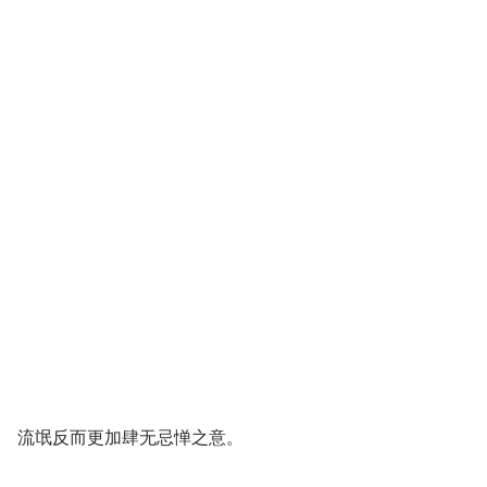
流氓反而更加肆无忌惮之意。