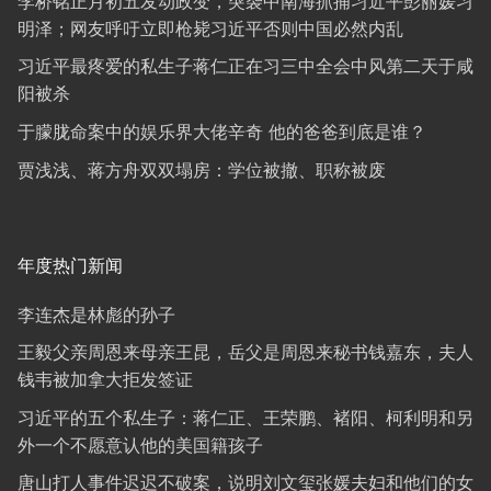
李桥铭正月初五发动政变，突袭中南海抓捕习近平彭丽媛习
明泽；网友呼吁立即枪毙习近平否则中国必然内乱
习近平最疼爱的私生子蒋仁正在习三中全会中风第二天于咸
阳被杀
于朦胧命案中的娱乐界大佬辛奇 他的爸爸到底是谁？
贾浅浅、蒋方舟双双塌房：学位被撤、职称被废
年度热门新闻
李连杰是林彪的孙子
王毅父亲周恩来母亲王昆，岳父是周恩来秘书钱嘉东，夫人
钱韦被加拿大拒发签证
习近平的五个私生子：蒋仁正、王荣鹏、褚阳、柯利明和另
外一个不愿意认他的美国籍孩子
唐山打人事件迟迟不破案，说明刘文玺张媛夫妇和他们的女