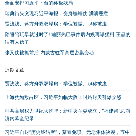
全面安排习近平下台的终极残局
瑞典街头突现习近平海报：变身蝙蝠侠 满满恶意
贾浅浅、蒋方舟双双塌房：学位被撤、职称被废
陪睡陪玩早就过时了! 迪丽热巴事件后内娱再曝猛料 王晶的
话有人信了
张又侠被抓前后 内蒙古驻军高层密集变动
近期文章
贾浅浅、蒋方舟双双塌房：学位被撤、职称被废
上海犹如敌占区，习近平如临大敌！封路封天引爆众怒
中共高层权力世纪大洗牌：新中央军委成立，“福建帮”总崩
溃内幕全纪录
习近平自封“历史终结者”，蔡奇免职、元老集体决裂，五中