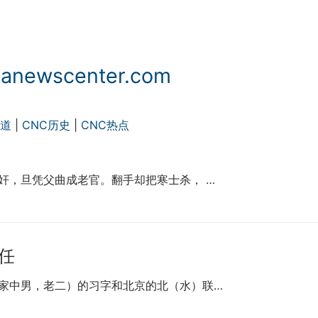
ewscenter.com
频道
|
CNC历史
|
CNC热点
奸，旦凭父曲成老官。翻手却把寒士杀， …
任
家中男，老二）的习字和北京的北（水）联…