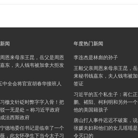
新闻
年度热门新闻
周恩来母亲王昆，岳父是周恩
李连杰是林彪的孙子
嘉东，夫人钱韦被加拿大拒发
王毅父亲周恩来母亲王昆，岳
来秘书钱嘉东，夫人钱韦被加
年五中全会将官宣胡春华接班人
签证
习近平的五个私生子：蒋仁正
习檄文针砭时弊字字入骨！把
鹏、褚阳、柯利明和另外一个
驳一无是处 – 称习近平政府
他的美国籍孩子
成法西斯政府
唐山打人事件迟迟不破案，说
宁德地委任书记是临幸了一个
张媛夫妇和他们的女儿瑶瑶是
薇，此女怀孕生下当今太子习
令灭口的