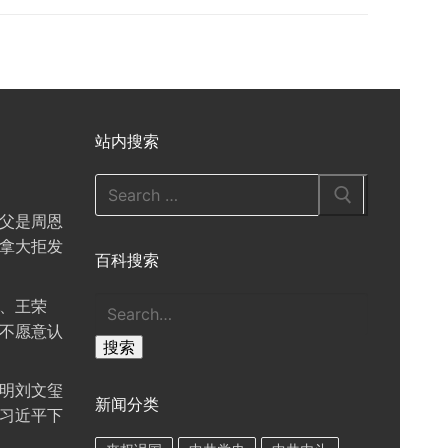
站内搜索
Search
for:
父是周恩
拿大拒发
百科搜索
搜
、王荣
索
不愿意认
搜索
明刘文玺
新闻分类
习近平下