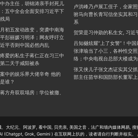
中办主任，胡锦涛亲手封死儿
卢洪峰乃卢展工侄子，全家照
：五中全会全面安排习近平下
驸马向曹长青写信坐实其和习
残局
系
月初五发动政变，突袭中南海
贺荣是习仲勋的私生女, 习近
平彭丽媛习明泽；网友呼吁立
吕知樾炫耀“上了女警”！中国
近平否则中国必然内乱
张津瑜当了小三，各种性交照
疼爱的私生子蒋仁正在习三中
络；中央电视台总部大楼成为
第二天于咸阳被杀
张又侠儿子张文杰证实其父抓
案中的娱乐界大佬辛奇 他的
部主任苗华和国防部长董军上
是谁？
蒋方舟双双塌房：学位被撤、
大纪元、阿波罗, 看中国, 贝壳亲, 美国之音，法广和墙内媒体网易, 
tgpt, Grok, Gemini ) 在互联网上扒的，读者请自行判断并核实。