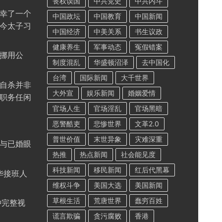
丧权误国
中共党史
中共内斗
幸了一个
中国政坛
中国教育
中国新闻
今太子习
中国经济
中美关系
书生议政
健康养生
军事动态
冤假错案
挪用公
制度混乱
华盛顿沼泽
去中国化
台湾
国际新闻
大千世界
自杀并非
大外宣
娱乐新闻
婚姻爱情
职务任闲
官场人生
官场淫乱
官场黑暗
恶警酷吏
悲惨世界
文革2.0
普世价值
末世异象
灾难深重
与已婚眼
热推
热点新闻
社会能见度
科技新闻
移民新闻
红后代黑幕
华接班人
维权斗争
美国大选
美国新闻
草根生活
荒唐世界
蠢穷百姓
钟完整视
谎言欺骗
贪污腐败
香港