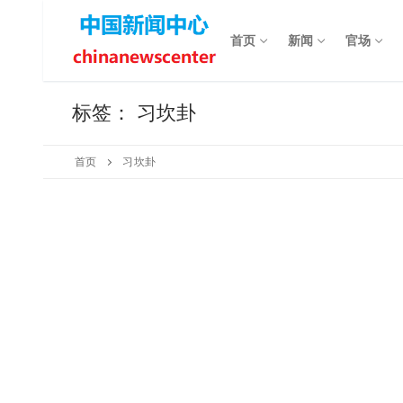
Skip
to
首页
新闻
官场
content
标签：
习坎卦
首页
习坎卦