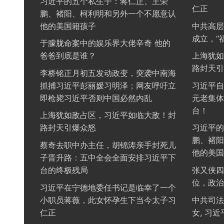
习近平的五个私生子：蒋仁正、王荣
仁正
鹏、褚阳、柯利明和另外一个不愿意认
他的美国籍孩子
中共高层
成立，“
于朦胧命案中的娱乐界大佬辛奇 他的
爸爸到底是谁？
上海犹如
路封天引
李桥铭正月初五发动政变，突袭中南海
抓捕习近平彭丽媛习明泽；网友呼吁立
习近平自
即枪毙习近平否则中国必然内乱
元老集体
台！
上海犹如敌占区，习近平如临大敌！封
路封天引爆众怒
习近平的
鹏、褚阳
蔡奇去职中办主任，胡锦涛亲手封死儿
他的美国
子晋升路：五中全会全面安排习近平下
台的终极残局
张又侠四
位，政治
习近平在宁德地委任书记是临幸了一个
小职员蒋薇，此女怀孕生下当今太子习
中共司法
仁正
女, 习