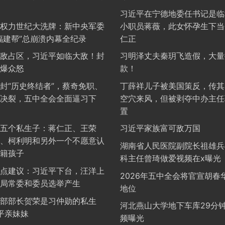
习近平在宁德地委任书记是临
权力世纪大洗牌：新中央军委
小职员蒋薇，此女怀孕生下当
福建帮”总崩溃内幕全纪录
仁正
敌占区，习近平如临大敌！封
习明泽丈夫秦玥飞造假，大量
爆众怒
款！
封“历史终结者”，蔡奇免职、
丁薛祥儿子被美国策反，传其
决裂，五中全会全面逼习下
空穴来风，但被剥夺中办主任
置
五个私生子：蒋仁正、王荣
习近平家族富可敌万国
、柯利明和另外一个不愿意认
湖南省人民医院副院长祖雄兵
籍孩子
科主任曾琦做爱视频在x曝光
点建议：习近平下台，汪洋上
2026年五中全会将官宣胡春
局常委和委员选举产生
地位
部部长贺荣是习仲勋的私生
河北燕山大学地下车库29分
近平亲妹妹
频曝光