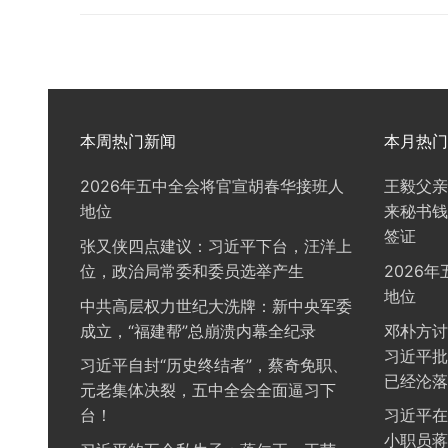
本周热门新闻
本月热门
2026年五中全会将官宣胡春华接班人
王毅父亲
地位
来秘书钱
签证
张又侠四点建议：习近平下台，汪洋上
位，政治局常委和委员选举产生
2026
地位
中共高层权力世纪大洗牌：新中央军委
成立，“福建帮”总崩溃内幕全纪录
邓朴方讨
习近平批
习近平自封“历史终结者”，蔡奇免职、
已经沦落
元老集体决裂，五中全会全面逼习下
台！
习近平在
小职员蒋