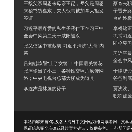
王毅父亲周恩来母亲王昆，岳父是周恩
蔡奇去职
来秘书钱嘉东，夫人钱韦被加拿大拒发
子晋升路
签证
台的终极
习近平最疼爱的私生子蒋仁正在习三中
李桥铭正
全会中风第二天于咸阳被杀
抓捕习近
即枪毙习
张又侠途中被截胡 习近平清洗“大哥”内
幕
习近平最
全会中风
吕知樾炫耀“上了女警”！中国最美警花
张津瑜当了小三，各种性交照片疯传网
于朦胧命
络；中央电视台总部大楼成为道具
爸爸到底
李连杰是林彪的孙子
贾浅浅、
职称被废
本站内容来自X以及各大海外中文网站万维网读者网、文学城、
保证信息完全准确或经过官方确认，仅供参考。一些新闻是AI (Cha