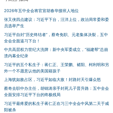
2026年五中全会将官宣胡春华接班人地位
张又侠四点建议：习近平下台，汪洋上位，政治局常委和委
员选举产生
习近平自封“历史终结者”，蔡奇免职、元老集体决裂，五中
全会全面逼习下台！
中共高层权力世纪大洗牌：新中央军委成立，“福建帮”总崩
溃内幕全纪录
习近平的五个私生子：蒋仁正、王荣鹏、褚阳、柯利明和另
外一个不愿意认他的美国籍孩子
上海犹如敌占区，习近平如临大敌！封路封天引爆众怒
蔡奇去职中办主任，胡锦涛亲手封死儿子晋升路：五中全会
全面安排习近平下台的终极残局
习近平最疼爱的私生子蒋仁正在习三中全会中风第二天于咸
阳被杀