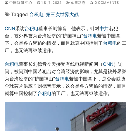
中国新闻 中心
1 8 月, 2022
军事动态
0 COMMENTS
Tagged
台积电
,
第三次世界大战
CNN
采访
台积电
董事长刘德音，他表示，针对
中共
若犯
台，被外界誉为台湾经济的“护国神山”
台积电
若被中国拿
下，会是各方皆输的情况，而且就算中国控制了
台积电
的工
厂，也无法再继续运作。
台积电
董事长刘德音今天接受有线电视新闻网（
CNN
）访
问，被问到中国若犯台对台湾经济的影响，尤其是被外界誉
为台湾经济的“护国神山”
台积电
若被中国拿下，是否会威胁
全球芯片供应？刘德音表示，这会是各方皆输的情况，而且
就算中国控制了
台积电
的工厂，也无法再继续运作。