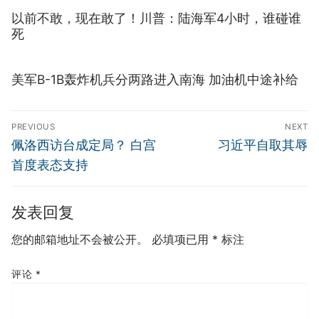
以前不敢，现在敢了！川普：陆海军4小时，谁碰谁
死
美军B-1B轰炸机兵分两路进入南海 加油机中途补给
文
PREVIOUS
NEXT
章
Previous
Next
佩洛西访台成定局？ 白宫
习近平自取其辱
导
post:
post:
首度表态支持
航
发表回复
您的邮箱地址不会被公开。
必填项已用
*
标注
评论
*