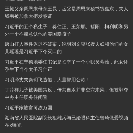
王毅父亲周恩来母亲王昆，岳父是周恩来秘书钱嘉东，夫人
钱韦被加拿大拒发签证
习近平的五个私生子：蒋仁正、王荣鹏、褚阳、柯利明和另
外一个不愿意认他的美国籍孩子
唐山打人事件迟迟不破案，说明刘文玺张媛夫妇和他们的女
儿瑶瑶是习近平下令灭口的
习近平在宁德地委任书记是临幸了一个小职员蒋薇，此女怀
孕生下当今太子习仁正
习明泽丈夫秦玥飞造假，大量挪用公款！
丁薛祥儿子被美国策反，传其自杀并非空穴来风，但被剥夺
中办主任职务任闲置
习近平家族富可敌万国
湖南省人民医院副院长祖雄兵与已婚眼科主任曾琦做爱视频
在x曝光