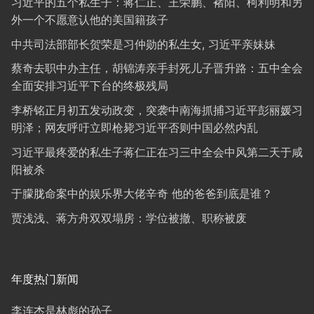
习近平的五个私生子：蒋仁正、王荣鹏、褚阳、柯利明和另
外一个不愿意认他的美国籍孩子
中共司法部部长贺荣是习仲勋的私生女, 习近平亲妹妹
蔡奇去职中办主任，胡锦涛亲手封死儿子晋升路：五中全会
全面安排习近平下台的终极残局
李桥铭正月初五发动政变，突袭中南海抓捕习近平彭丽媛习
明泽；网友呼吁立即枪毙习近平否则中国必然内乱
习近平最疼爱的私生子蒋仁正在习三中全会中风第二天于咸
阳被杀
于朦胧命案中的娱乐界大佬辛奇 他的爸爸到底是谁？
贾浅浅、蒋方舟双双塌房：学位被撤、职称被废
年度热门新闻
李连杰是林彪的孙子