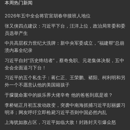
本周热门新闻
2026年五中全会将官宣胡春华接班人地位
张又侠四点建议：习近平下台，汪洋上位，政治局常委和委
员选举产生
中共高层权力世纪大洗牌：新中央军委成立，“福建帮”总崩
溃内幕全纪录
习近平自封“历史终结者”，蔡奇免职、元老集体决裂，五中
全会全面逼习下台！
习近平的五个私生子：蒋仁正、王荣鹏、褚阳、柯利明和另
外一个不愿意认他的美国籍孩子
于朦胧命案中的娱乐界大佬辛奇 他的爸爸到底是谁？
李桥铭正月初五发动政变，突袭中南海抓捕习近平彭丽媛习
明泽；网友呼吁立即枪毙习近平否则中国必然内乱
上海犹如敌占区，习近平如临大敌！封路封天引爆众怒