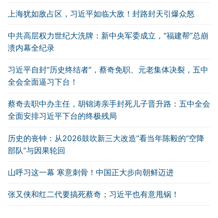
上海犹如敌占区，习近平如临大敌！封路封天引爆众怒
中共高层权力世纪大洗牌：新中央军委成立，“福建帮”总崩
溃内幕全纪录
习近平自封“历史终结者”，蔡奇免职、元老集体决裂，五中
全会全面逼习下台！
蔡奇去职中办主任，胡锦涛亲手封死儿子晋升路：五中全会
全面安排习近平下台的终极残局
历史的丧钟：从2026鼓吹新三大改造”看当年陈毅的“空降
部队”与因果轮回
山呼习这一幕 寒意刺骨！中国正大步向朝鲜迈进
张又侠和红二代要搞死蔡奇；习近平也有意甩锅！