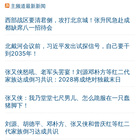
主频道最新新闻
西部战区要清君侧，攻打北京城！张升民急赴成
都缺席八一招待会
北戴河会议前，习近平发出试探信号，自己要干
到2035年！
张又侠怒吼、老军头罢宴！刘源邓朴方等红二代
家族达成倒习共识：2028将成绝对独裁末日
张又侠：我乃堂堂七尺男儿、怎么跪服在一只蠢
猪脚下！
刘源、胡德平、邓朴方、张又侠和曾庆红等红二
代家族倒习达成共识