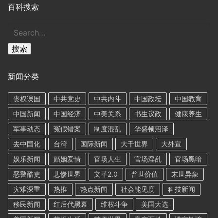
百科搜索
搜
索
搜索
新闻分类
丧权误国
中共党史
中共内斗
中国政坛
中国教育
中国新闻
中国经济
中美关系
书生议政
健康养生
军事动态
冤假错案
制度混乱
华盛顿沼泽
去中国化
台湾
国际新闻
大千世界
大外宣
娱乐新闻
婚姻爱情
官场人生
官场淫乱
官场黑暗
恶警酷吏
悲惨世界
文革2.0
普世价值
末世异象
灾难深重
热推
热点新闻
社会能见度
科技新闻
移民新闻
红后代黑幕
维权斗争
美国大选