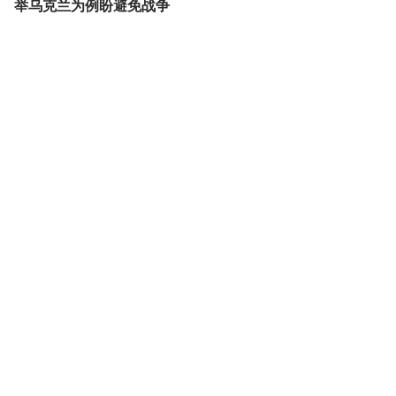
举乌克兰为例盼避免战争