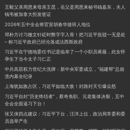
王毅父亲周恩来母亲王昆，岳父是周恩来秘书钱嘉东，夫人
钱韦被加拿大拒发签证
2026年五中全会将官宣胡春华接班人地位
邓朴方讨习檄文针砭时弊字字入骨！把习近平批驳一无是处
– 称习近平政府已经沦落成法西斯政府
习近平在宁德地委任书记是临幸了一个小职员蒋薇，此女怀
孕生下当今太子习仁正
中共高层权力世纪大洗牌：新中央军委成立，“福建帮”总崩
溃内幕全纪录
上海犹如敌占区，习近平如临大敌！封路封天引爆众怒
习近平自封“历史终结者”，蔡奇免职、元老集体决裂，五中
全会全面逼习下台！
张又侠四点建议：习近平下台，汪洋上位，政治局常委和委
员选举产生