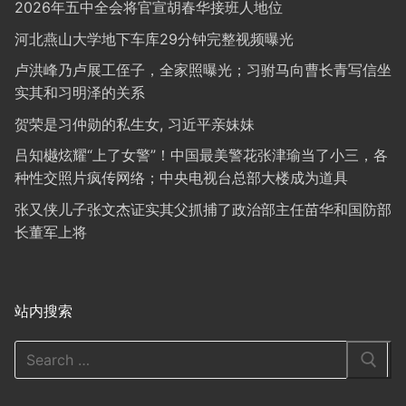
2026年五中全会将官宣胡春华接班人地位
河北燕山大学地下车库29分钟完整视频曝光
卢洪峰乃卢展工侄子，全家照曝光；习驸马向曹长青写信坐
实其和习明泽的关系
贺荣是习仲勋的私生女, 习近平亲妹妹
吕知樾炫耀“上了女警”！中国最美警花张津瑜当了小三，各
种性交照片疯传网络；中央电视台总部大楼成为道具
张又侠儿子张文杰证实其父抓捕了政治部主任苗华和国防部
长董军上将
站内搜索
Search
for: