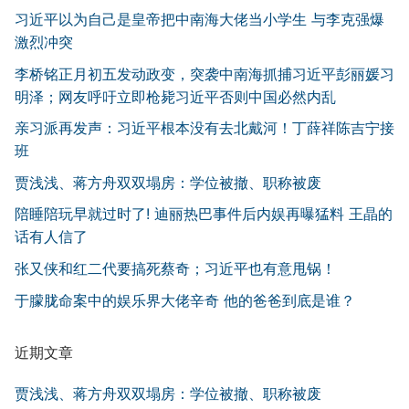
习近平以为自己是皇帝把中南海大佬当小学生 与李克强爆
激烈冲突
李桥铭正月初五发动政变，突袭中南海抓捕习近平彭丽媛习
明泽；网友呼吁立即枪毙习近平否则中国必然内乱
亲习派再发声：习近平根本没有去北戴河！丁薛祥陈吉宁接
班
贾浅浅、蒋方舟双双塌房：学位被撤、职称被废
陪睡陪玩早就过时了! 迪丽热巴事件后内娱再曝猛料 王晶的
话有人信了
张又侠和红二代要搞死蔡奇；习近平也有意甩锅！
于朦胧命案中的娱乐界大佬辛奇 他的爸爸到底是谁？
近期文章
贾浅浅、蒋方舟双双塌房：学位被撤、职称被废