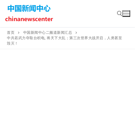
Skip
to
content
首页
中国新闻中心二频道新闻汇总
中共若武力夺取台积电, 将天下大乱；第三次世界大战开启，人类甚至
Search for:
毁灭！