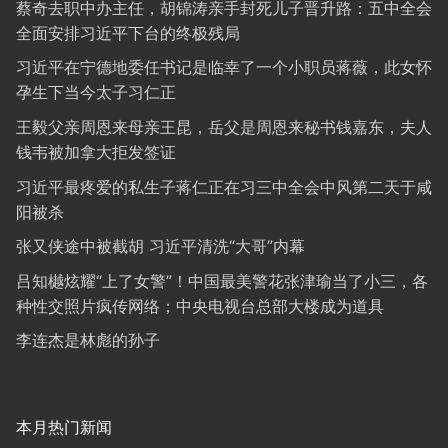
蔡奇去职中办主任，胡锦涛亲手封死儿子晋升路：五中全会
全面安排习近平下台的终极残局
习近平在宁德地委任书记是临幸了一个小职员蒋薇，此女怀
孕生下当今太子习仁正
王毅父亲周恩来母亲王昆，岳父是周恩来秘书钱嘉东，夫人
钱韦被加拿大拒发签证
习近平最疼爱的私生子蒋仁正在习三中全会中风第二天于咸
阳被杀
张又侠途中被截胡 习近平清洗“大哥”内幕
吕知樾炫耀“上了女警”！中国最美警花张津瑜当了小三，各
种性交照片疯传网络；中央电视台总部大楼成为道具
李连杰是林彪的孙子
本月热门新闻