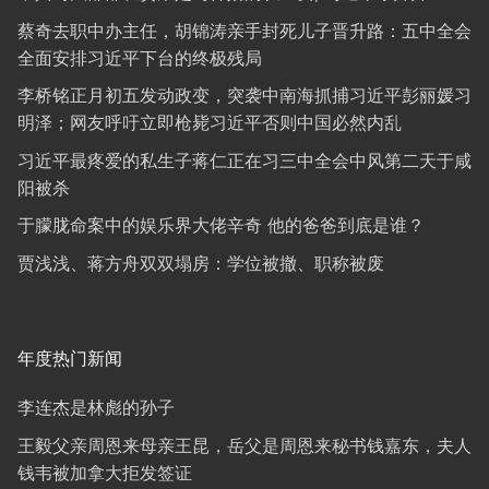
蔡奇去职中办主任，胡锦涛亲手封死儿子晋升路：五中全会
全面安排习近平下台的终极残局
李桥铭正月初五发动政变，突袭中南海抓捕习近平彭丽媛习
明泽；网友呼吁立即枪毙习近平否则中国必然内乱
习近平最疼爱的私生子蒋仁正在习三中全会中风第二天于咸
阳被杀
于朦胧命案中的娱乐界大佬辛奇 他的爸爸到底是谁？
贾浅浅、蒋方舟双双塌房：学位被撤、职称被废
年度热门新闻
李连杰是林彪的孙子
王毅父亲周恩来母亲王昆，岳父是周恩来秘书钱嘉东，夫人
钱韦被加拿大拒发签证