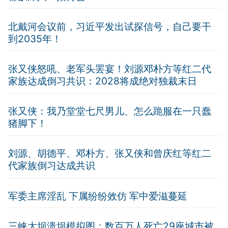
北戴河会议前，习近平发出试探信号，自己要干
到2035年！
张又侠怒吼、老军头罢宴！刘源邓朴方等红二代
家族达成倒习共识：2028将成绝对独裁末日
张又侠：我乃堂堂七尺男儿、怎么跪服在一只蠢
猪脚下！
刘源、胡德平、邓朴方、张又侠和曾庆红等红二
代家族倒习达成共识
军委主席淫乱 下属纷纷效仿 军中爱滋蔓延
三峡大坝溃坝模拟图：数百万人死亡29座城市被