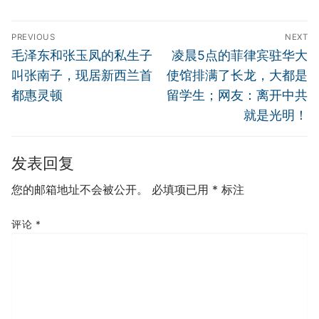
文
PREVIOUS
NEXT
章
Previous
Next
毛泽东和张玉凤的私生子
凌晨5点的菲律宾驻华大
导
post:
post:
叫张南子，现居新西兰首
使馆排满了长龙，大都是
航
都惠灵顿
留学生；网友：离开中共
就是光明！
发表回复
您的邮箱地址不会被公开。
必填项已用
*
标注
评论
*