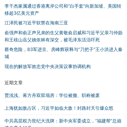
李干杰家属通过香港离岸公司和“白手套”向新加坡、美国转
移超3亿美元资产
江泽民被习近平软禁在海南三亚
俞强声和俞正声兄弟的生父黄敬俞启威和习近平父亲习仲勋
和王歧山岳父姚依林有深交，被毛泽东活活吓死
蔡奇危险，83军进京、房峰辉获释与“刀把子”王小洪进入秦
城
现在的解放军效忠党中央决策议事协调机构
近期文章
贾浅浅、蒋方舟双双塌房：学位被撤、职称被废
上海犹如敌占区，习近平如临大敌！封路封天引爆众怒
中共高层权力世纪大洗牌：新中央军委成立，“福建帮”总崩