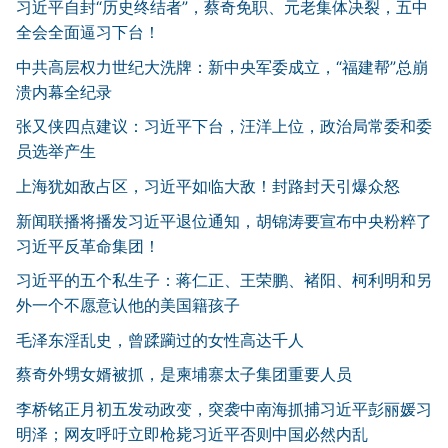
习近平自封“历史终结者”，蔡奇免职、元老集体决裂，五中
全会全面逼习下台！
中共高层权力世纪大洗牌：新中央军委成立，“福建帮”总崩
溃内幕全纪录
张又侠四点建议：习近平下台，汪洋上位，政治局常委和委
员选举产生
上海犹如敌占区，习近平如临大敌！封路封天引爆众怒
新闻联播将播发习近平退位通知，胡锦涛要宣布中央粉粹了
习近平反革命集团！
习近平的五个私生子：蒋仁正、王荣鹏、褚阳、柯利明和另
外一个不愿意认他的美国籍孩子
毛泽东淫乱史，曾蹂躏过的女性高达千人
蔡奇外甥女婿被抓，是柬埔寨太子集团重要人员
李桥铭正月初五发动政变，突袭中南海抓捕习近平彭丽媛习
明泽；网友呼吁立即枪毙习近平否则中国必然内乱