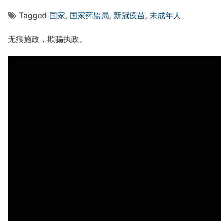
Tagged
国家
,
国家药监局
,
新冠疫苗
,
未成年人
无痕施政，欺骗执政。