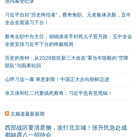
溃内幕全纪录
习近平自封“历史终结者”，蔡奇免职、元老集体决裂，五中
全会全面逼习下台！
蔡奇去职中办主任，胡锦涛亲手封死儿子晋升路：五中全会
全面安排习近平下台的终极残局
历史的丧钟：从2026鼓吹新三大改造”看当年陈毅的“空降
部队”与因果轮回
山呼习这一幕 寒意刺骨！中国正大步向朝鲜迈进
张又侠和红二代要搞死蔡奇；习近平也有意甩锅！
主频道最新新闻
西部战区要清君侧，攻打北京城！张升民急赴成
都缺席八一招待会