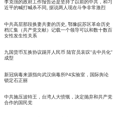
李克强的政府工作报告还是坚持了以前的中共，和习
近平的喊打喊杀不同, 据说两人现在斗争非常激烈
中共高层那段换妻共妻的历史, 鄂豫皖苏区革命历史
档汇集（共产党文献）记载一个领导可以和数十数百
女性发生性关系
九国货币互换协议踢开人民币 陆官员哀叹“去中共化”
成型
新冠病毒来源指向武汉病毒所P4实验室，国际舆论
锁定石正丽
中共施压波特王，台湾人大愤慨，决定抛弃和共产党
合作的国民党