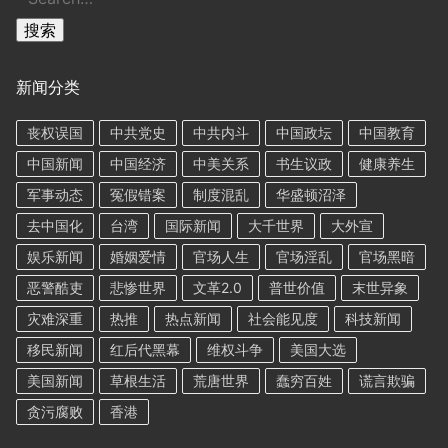
索
搜索
新闻分类
丧权误国
中共党史
中共内斗
中国政坛
中国教育
中国新闻
中国经济
中美关系
书生议政
健康养生
军事动态
冤假错案
制度混乱
华盛顿沼泽
去中国化
台湾
国际新闻
大千世界
大外宣
娱乐新闻
婚姻爱情
官场人生
官场淫乱
官场黑暗
恶警酷吏
悲惨世界
文革2.0
普世价值
末世异象
灾难深重
热推
热点新闻
社会能见度
科技新闻
移民新闻
红后代黑幕
维权斗争
美国大选
美国新闻
草根生活
荒唐世界
蠢穷百姓
谎言欺骗
贪污腐败
香港