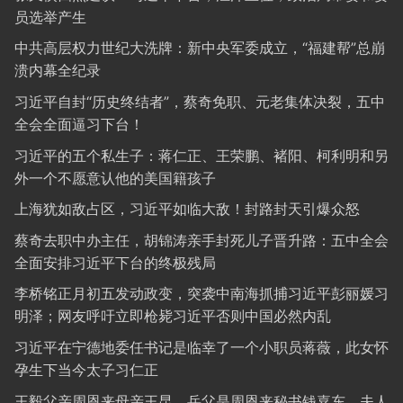
员选举产生
中共高层权力世纪大洗牌：新中央军委成立，“福建帮”总崩
溃内幕全纪录
习近平自封“历史终结者”，蔡奇免职、元老集体决裂，五中
全会全面逼习下台！
习近平的五个私生子：蒋仁正、王荣鹏、褚阳、柯利明和另
外一个不愿意认他的美国籍孩子
上海犹如敌占区，习近平如临大敌！封路封天引爆众怒
蔡奇去职中办主任，胡锦涛亲手封死儿子晋升路：五中全会
全面安排习近平下台的终极残局
李桥铭正月初五发动政变，突袭中南海抓捕习近平彭丽媛习
明泽；网友呼吁立即枪毙习近平否则中国必然内乱
习近平在宁德地委任书记是临幸了一个小职员蒋薇，此女怀
孕生下当今太子习仁正
王毅父亲周恩来母亲王昆，岳父是周恩来秘书钱嘉东，夫人