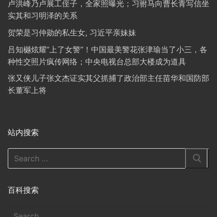
卢洪峰乃卢展工侄子，全家照曝光；习驸马向曹长青写信坐
实其和习明泽的关系
贺荣是习仲勋的私生女, 习近平亲妹妹
吕知樾炫耀“上了女警”！中国最美警花张津瑜当了小三，各
种性交照片疯传网络；中央电视台总部大楼成为道具
张又侠儿子张文杰证实其父抓捕了政治部主任苗华和国防部
长董军上将
站内搜索
Search
for:
百科搜索
搜