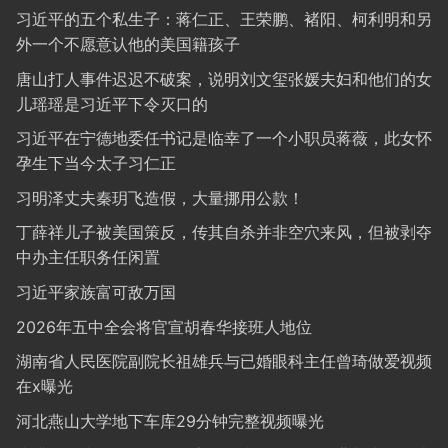
习近平的五个私生子：蒋仁正、王荣鹏、褚阳、柯利明和另
外一个不愿意认他的美国籍孩子
唐山打人事件迟迟不破案，说明刘文玺张媛夫妇和他们的女
儿瑶瑶是习近平下令灭口的
习近平在宁德地委任书记是临幸了一个小职员蒋薇，此女怀
孕生下当今太子习仁正
习明泽丈夫秦玥飞造假，大量挪用公款！
丁薛祥儿子被美国策反，传其自杀并非空穴来风，但被剥夺
中办主任职务任闲置
习近平家族富可敌万国
2026年五中全会将官宣胡春华接班人地位
湖南省人民医院副院长祖雄兵与已婚眼科主任曾琦做爱视频
在x曝光
河北燕山大学地下车库29分钟完整视频曝光