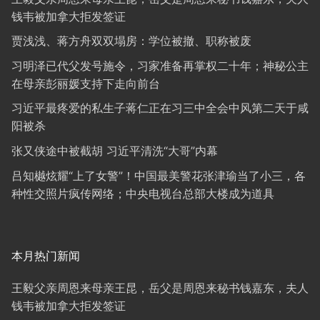
钱韦被加拿大拒发签证
贾浅浅、蒋方舟双双塌房：学位被撤、职称被废
习明泽已代父发号施令，习家准备再掌权二十年；神秘公主
在母亲彭丽媛支持下走向前台
习近平最疼爱的私生子蒋仁正在习三中全会中风第二天于咸
阳被杀
张又侠途中被截胡 习近平清洗“大哥”内幕
吕知樾炫耀“上了女警”！中国最美警花张津瑜当了小三，各
种性交照片疯传网络；中央电视台总部大楼成为道具
本月热门新闻
王毅父亲周恩来母亲王昆，岳父是周恩来秘书钱嘉东，夫人
钱韦被加拿大拒发签证