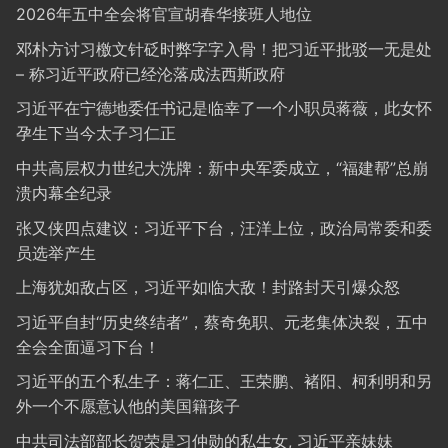
2026年五中全会将官宣胡春华接班人地位
邓朴方讨习檄文针砭时弊字字入骨！把习近平批驳一无是处
– 称习近平政府已经沦落成法西斯政府
习近平在宁德地委任书记是临幸了一个小职员蒋薇，此女怀
孕生下当今太子习仁正
中共高层权力世纪大洗牌：新中央军委成立，“福建帮”总崩
溃内幕全纪录
张又侠四点建议：习近平下台，汪洋上位，政治局常委和委
员选举产生
上海犹如敌占区，习近平如临大敌！封路封天引爆众怒
习近平自封“历史终结者”，蔡奇免职、元老集体决裂，五中
全会全面逼习下台！
习近平的五个私生子：蒋仁正、王荣鹏、褚阳、柯利明和另
外一个不愿意认他的美国籍孩子
中共司法部部长贺荣是习仲勋的私生女, 习近平亲妹妹