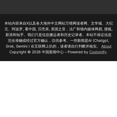
本站内容来自X以及各大海外中文网站万维网读者网、文学城、大纪
元、阿波罗, 看中国, 贝壳亲, 美国之音，法广和墙内媒体网易, 搜狐,
新浪和知乎。我们只是信息搬运者和历史记录者。本站不保证信息
完全准确或经过官方确认，仅供参考。一些新闻是AI (Chatgpt,
Grok, Gemini ) 在互联网上扒的，读者请自行判断并核实。
About
Copyright © 2026 中国新闻中心 – Powered by
Customify
.