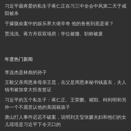
习近平最疼爱的私生子蒋仁正在习三中全会中风第二天于咸
阳被杀
于朦胧命案中的娱乐界大佬辛奇 他的爸爸到底是谁？
贾浅浅、蒋方舟双双塌房：学位被撤、职称被废
年度热门新闻
李连杰是林彪的孙子
王毅父亲周恩来母亲王昆，岳父是周恩来秘书钱嘉东，夫人
钱韦被加拿大拒发签证
习近平的五个私生子：蒋仁正、王荣鹏、褚阳、柯利明和另
外一个不愿意认他的美国籍孩子
唐山打人事件迟迟不破案，说明刘文玺张媛夫妇和他们的女
儿瑶瑶是习近平下令灭口的