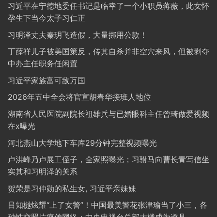
习近平在宁德地委任书记是临幸了一个小职员蒋薇，此女怀
孕生下当今太子习仁正
习明泽丈夫秦玥飞造假，大量挪用公款！
丁薛祥儿子被美国策反，传其自杀并非空穴来风，但被剥夺
中办主任职务任闲置
习近平家族富可敌万国
2026年五中全会将官宣胡春华接班人地位
湖南省人民医院副院长祖雄兵与已婚眼科主任曾琦做爱视频
在x曝光
河北燕山大学地下车库29分钟完整视频曝光
卢洪峰乃卢展工侄子，全家照曝光；习驸马向曹长青写信坐
实其和习明泽的关系
贺荣是习仲勋的私生女, 习近平亲妹妹
吕知樾炫耀“上了女警”！中国最美警花张津瑜当了小三，各