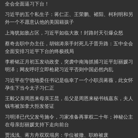
全会全面逼习下台！
习近平的五个私生子：蒋仁正、王荣鹏、褚阳、柯利明和另
外一个不愿意认他的美国籍孩子
上海犹如敌占区，习近平如临大敌！封路封天引爆众怒
蔡奇去职中办主任，胡锦涛亲手封死儿子晋升路：五中全会
全面安排习近平下台的终极残局
李桥铭正月初五发动政变，突袭中南海抓捕习近平彭丽媛习
明泽；网友呼吁立即枪毙习近平否则中国必然内乱
习近平在宁德地委任书记是临幸了一个小职员蒋薇，此女怀
孕生下当今太子习仁正
王毅父亲周恩来母亲王昆，岳父是周恩来秘书钱嘉东，夫人
钱韦被加拿大拒发签证
习明泽已代父发号施令，习家准备再掌权二十年；神秘公主
在母亲彭丽媛支持下走向前台
贾浅浅、蒋方舟双双塌房：学位被撤、职称被废