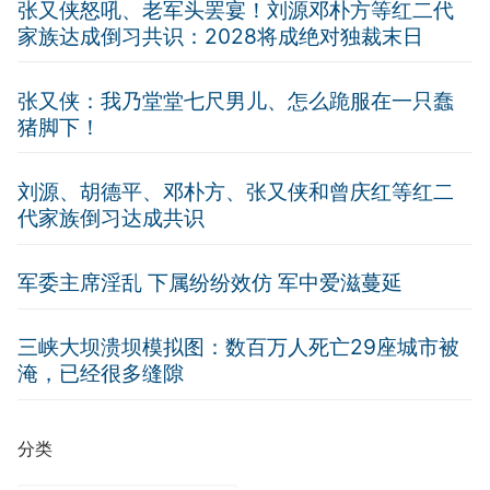
张又侠怒吼、老军头罢宴！刘源邓朴方等红二代
家族达成倒习共识：2028将成绝对独裁末日
张又侠：我乃堂堂七尺男儿、怎么跪服在一只蠢
猪脚下！
刘源、胡德平、邓朴方、张又侠和曾庆红等红二
代家族倒习达成共识
军委主席淫乱 下属纷纷效仿 军中爱滋蔓延
三峡大坝溃坝模拟图：数百万人死亡29座城市被
淹，已经很多缝隙
分类