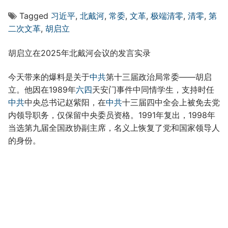
Tagged
习近平
,
北戴河
,
常委
,
文革
,
极端清零
,
清零
,
第
二次文革
,
胡启立
胡启立在2025年北戴河会议的发言实录
今天带来的爆料是关于
中共
第十三届政治局常委——胡启
立。他因在1989年
六四
天安门事件中同情学生，支持时任
中共
中央总书记赵紫阳，在
中共
十三届四中全会上被免去党
内领导职务，仅保留中央委员资格。1991年复出，1998年
当选第九届全国政协副主席，名义上恢复了党和国家领导人
的身份。