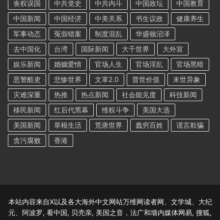
丧权误国
中共党史
中共内斗
中国政坛
中国教育
中国新闻
中国经济
中美关系
书生议政
健康养生
军事动态
冤假错案
制度混乱
华盛顿沼泽
去中国化
台湾
国际新闻
大千世界
大外宣
娱乐新闻
婚姻爱情
官场人生
官场淫乱
官场黑暗
恶警酷吏
悲惨世界
文革2.0
普世价值
末世异象
灾难深重
热推
热点新闻
社会能见度
科技新闻
移民新闻
红后代黑幕
维权斗争
美国大选
美国新闻
草根生活
荒唐世界
蠢穷百姓
谎言欺骗
贪污腐败
香港
本站内容来自X以及各大海外中文网站万维网读者网、文学城、大纪
元、阿波罗, 看中国, 贝壳亲, 美国之音，法广和墙内媒体网易, 搜狐,