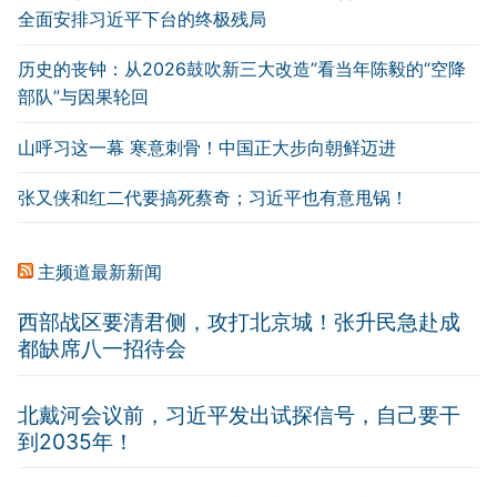
全面安排习近平下台的终极残局
历史的丧钟：从2026鼓吹新三大改造”看当年陈毅的“空降
部队”与因果轮回
山呼习这一幕 寒意刺骨！中国正大步向朝鲜迈进
张又侠和红二代要搞死蔡奇；习近平也有意甩锅！
主频道最新新闻
西部战区要清君侧，攻打北京城！张升民急赴成
都缺席八一招待会
北戴河会议前，习近平发出试探信号，自己要干
到2035年！