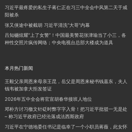
习近平最疼爱的私生子蒋仁正在习三中全会中风第二天于咸
阳被杀
张又侠途中被截胡 习近平清洗“大哥”内幕
吕知樾炫耀“上了女警”！中国最美警花张津瑜当了小三，各
种性交照片疯传网络；中央电视台总部大楼成为道具
本月热门新闻
王毅父亲周恩来母亲王昆，岳父是周恩来秘书钱嘉东，夫人
钱韦被加拿大拒发签证
2026年五中全会将官宣胡春华接班人地位
邓朴方讨习檄文针砭时弊字字入骨！把习近平批驳一无是处
– 称习近平政府已经沦落成法西斯政府
习近平在宁德地委任书记是临幸了一个小职员蒋薇，此女怀