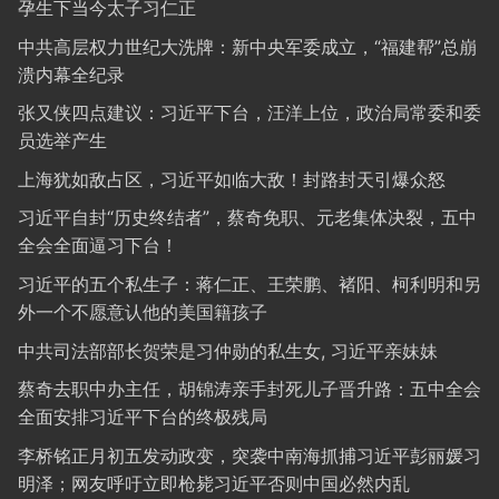
孕生下当今太子习仁正
中共高层权力世纪大洗牌：新中央军委成立，“福建帮”总崩
溃内幕全纪录
张又侠四点建议：习近平下台，汪洋上位，政治局常委和委
员选举产生
上海犹如敌占区，习近平如临大敌！封路封天引爆众怒
习近平自封“历史终结者”，蔡奇免职、元老集体决裂，五中
全会全面逼习下台！
习近平的五个私生子：蒋仁正、王荣鹏、褚阳、柯利明和另
外一个不愿意认他的美国籍孩子
中共司法部部长贺荣是习仲勋的私生女, 习近平亲妹妹
蔡奇去职中办主任，胡锦涛亲手封死儿子晋升路：五中全会
全面安排习近平下台的终极残局
李桥铭正月初五发动政变，突袭中南海抓捕习近平彭丽媛习
明泽；网友呼吁立即枪毙习近平否则中国必然内乱