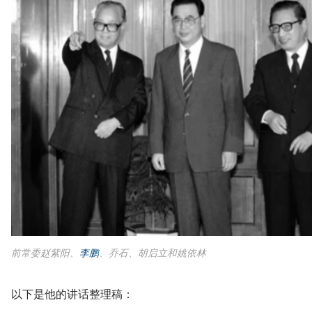
前常委赵紫阳、
李鹏
、乔石、胡启立和姚依林
以下是他的讲话整理稿：