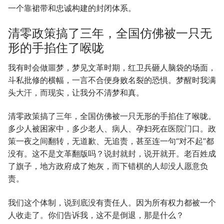
一个靠裙带和忠诚构建的封闭体系。
清零政策搞了三年，全国仿佛被一只无
形的手掐住了喉咙
我有时会做噩梦，梦见文革时期，红卫兵砸人脑袋的场面，
斗私批修的横幅，一言不合便身败名裂的恐惧。梦醒时我满
头大汗，而现实，让我分不清梦和真。
清零政策搞了三年，全国仿佛被一只无形的手掐住了喉咙。
多少人被困家中，多少老人、病人、孕妇死在医院门口。政
策一夜之间翻转，无道歉、无追责，甚至连一句“对不起”都
没有。这不是文革翻版吗？说封就封，说开就开。老百姓成
了旗子，地方政府成了炮灰，而下错棋的人却没人愿意负
责。
我们这个体制，说到底没有责任人。因为所有权力都被一个
人收走了。你们告诉我，这不是倒退，那是什么？