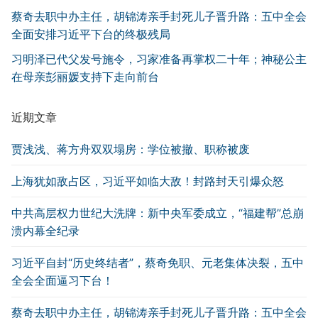
蔡奇去职中办主任，胡锦涛亲手封死儿子晋升路：五中全会
全面安排习近平下台的终极残局
习明泽已代父发号施令，习家准备再掌权二十年；神秘公主
在母亲彭丽媛支持下走向前台
近期文章
贾浅浅、蒋方舟双双塌房：学位被撤、职称被废
上海犹如敌占区，习近平如临大敌！封路封天引爆众怒
中共高层权力世纪大洗牌：新中央军委成立，“福建帮”总崩
溃内幕全纪录
习近平自封“历史终结者”，蔡奇免职、元老集体决裂，五中
全会全面逼习下台！
蔡奇去职中办主任，胡锦涛亲手封死儿子晋升路：五中全会