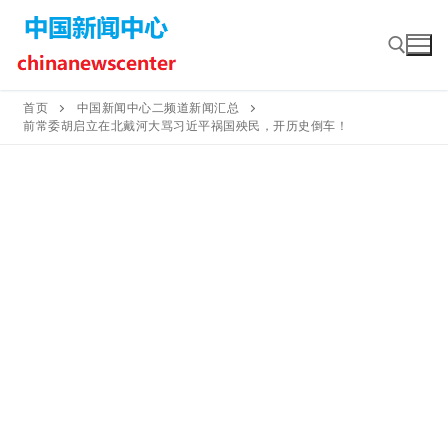
Skip
to
content
首页
中国新闻中心二频道新闻汇总
前常委胡启立在北戴河大骂习近平祸国殃民，开历史倒车！
Search for: