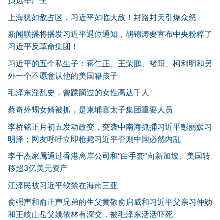
上海犹如敌占区，习近平如临大敌！封路封天引爆众怒
新闻联播将播发习近平退位通知，胡锦涛要宣布中央粉粹了
习近平反革命集团！
习近平的五个私生子：蒋仁正、王荣鹏、褚阳、柯利明和另
外一个不愿意认他的美国籍孩子
毛泽东淫乱史，曾蹂躏过的女性高达千人
蔡奇外甥女婿被抓，是柬埔寨太子集团重要人员
李桥铭正月初五发动政变，突袭中南海抓捕习近平彭丽媛习
明泽；网友呼吁立即枪毙习近平否则中国必然内乱
李干杰家属通过香港离岸公司和“白手套”向新加坡、美国转
移超3亿美元资产
江泽民被习近平软禁在海南三亚
俞强声和俞正声兄弟的生父黄敬俞启威和习近平父亲习仲勋
和王歧山岳父姚依林有深交，被毛泽东活活吓死