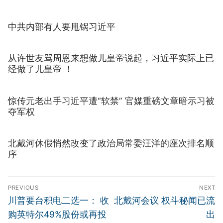
中共内部有人要甩锅习近平
从许世友骂周恩来想做儿皇帝说起，习近平实际上已
经做了儿皇帝 ！
惊传元老出手习近平遭“软禁” 官媒重磅文章暗示习被
夺军权
北戴河休假悄然改变了政治局常委汪洋的座次排名顺
序
文
PREVIOUS
NEXT
章
Previous
Next
川普要台积电二选一： 收
北戴河会议 权斗秘闻已流
导
post:
post:
购英特尔49%股份或再投
出