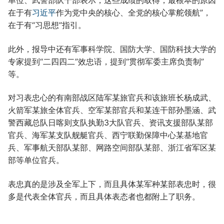
单位、武警部队干部表示，这些成绩的取得，最根本的原因
在于有
习近平
作为党中央的核心、全党的核心掌舵领航”，
在于有“习思想”指引。
此外，报导中还有军事科学院、国防大学、国防科技大学的
专家提到“二四四二”效忠语，提到“贯彻军委主席负责制”
等。
对习表忠心的有南部战区陆军某旅官兵和该旅班长杨成武、
火箭军某旅全体官兵、空军某部官兵和某连干部孙墨涵、武
警西藏总队日喀则支队执勤3大队官兵、资讯支援部队某部
官兵、海军某支队舰艇官兵、西宁联勤保障中心某基地官
兵、军事航天部队某部、网路空间部队某部、浙江省军区某
部等单位官兵。
表忠真的是涉及全军上下，而且具体某军种某部表忠时，很
多是代表全体官兵，而且具体表态者也都附上了职务。