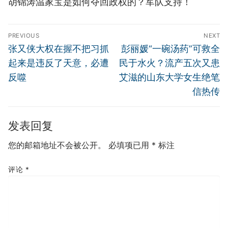
胡锦涛温家宝是如何夺回政权的？军队支持！
文
PREVIOUS
NEXT
章
Previous
Next
张又侠大权在握不把习抓
彭丽媛“一碗汤药”可救全
导
post:
post:
起来是违反了天意，必遭
民于水火？流产五次又患
航
反噬
艾滋的山东大学女生绝笔
信热传
发表回复
您的邮箱地址不会被公开。
必填项已用
*
标注
评论
*