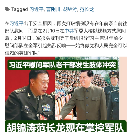
Tagged
习近平
,
曹刚川
,
胡锦涛
,
范长龙
在
习近平
出于安全原因，再次打破惯例没有在年前亲自前往
部队慰问，而是在2月10日在
中共
军委大楼以视频方式慰问
后，2月14日，军报头版刊登了后续报导“习主席过年前夕
慰问部队在全军引起热烈反响——始终做党和人民完全可以
信赖的英雄军队”。