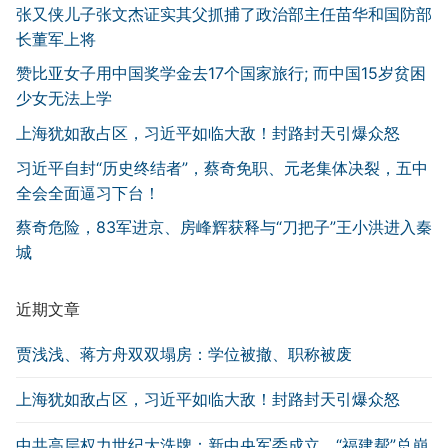
张又侠儿子张文杰证实其父抓捕了政治部主任苗华和国防部
长董军上将
赞比亚女子用中国奖学金去17个国家旅行; 而中国15岁贫困
少女无法上学
上海犹如敌占区，习近平如临大敌！封路封天引爆众怒
习近平自封“历史终结者”，蔡奇免职、元老集体决裂，五中
全会全面逼习下台！
蔡奇危险，83军进京、房峰辉获释与“刀把子”王小洪进入秦
城
近期文章
贾浅浅、蒋方舟双双塌房：学位被撤、职称被废
上海犹如敌占区，习近平如临大敌！封路封天引爆众怒
中共高层权力世纪大洗牌：新中央军委成立，“福建帮”总崩