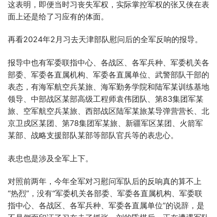
这表明，即便当时习丧失军权，实际掌控军权的张又侠在表
面上还是给了习应有的体面。
再看2024年2月习去天津部队慰问后的全军反响的报导。
报导中也有军委联指中心、各战区、各军兵种、军委机关各
部委、军委各直属机构、军委各直属单位、武警部队干部的
表态，有海军航空兵某旅、海军勤务学院和陆军某训练基地
领导、中部战区某部高级工程师袁伟团队、第83集团军某
旅、空军航空兵某旅、西部战区陆军某旅某导弹营营长、北
京卫戍区某团、第78集团军某旅、新疆军区某团、火箭军
某部、战略支援部队某部等部队官兵等的表忠心。
表忠也是涉及全军上下。
对照前两年，今年全军对习慰问军队后的反响真的算不上
“热烈”，没有“军委机关各部委、军委各直属机构、军委联
指中心、各战区、各军兵种、军委各直属单位”的说辞，是