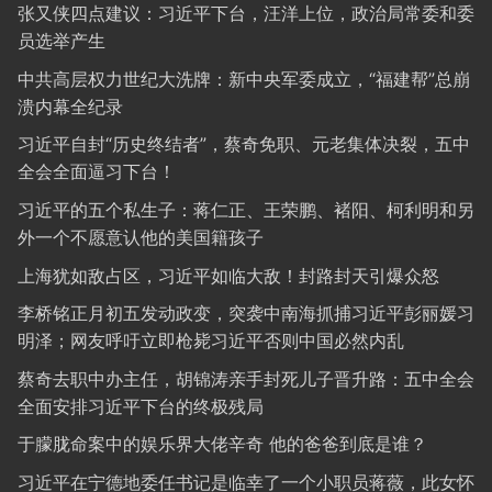
张又侠四点建议：习近平下台，汪洋上位，政治局常委和委
员选举产生
中共高层权力世纪大洗牌：新中央军委成立，“福建帮”总崩
溃内幕全纪录
习近平自封“历史终结者”，蔡奇免职、元老集体决裂，五中
全会全面逼习下台！
习近平的五个私生子：蒋仁正、王荣鹏、褚阳、柯利明和另
外一个不愿意认他的美国籍孩子
上海犹如敌占区，习近平如临大敌！封路封天引爆众怒
李桥铭正月初五发动政变，突袭中南海抓捕习近平彭丽媛习
明泽；网友呼吁立即枪毙习近平否则中国必然内乱
蔡奇去职中办主任，胡锦涛亲手封死儿子晋升路：五中全会
全面安排习近平下台的终极残局
于朦胧命案中的娱乐界大佬辛奇 他的爸爸到底是谁？
习近平在宁德地委任书记是临幸了一个小职员蒋薇，此女怀