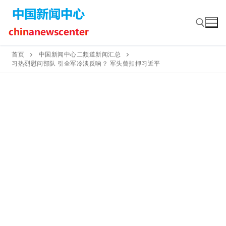
Skip
to
content
首页
中国新闻中心二频道新闻汇总
习热烈慰问部队 引全军冷淡反响？ 军头曾扣押习近平
Search for: