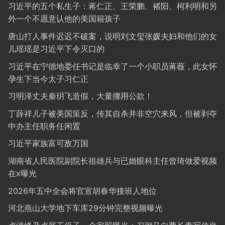
习近平的五个私生子：蒋仁正、王荣鹏、褚阳、柯利明和另
外一个不愿意认他的美国籍孩子
唐山打人事件迟迟不破案，说明刘文玺张媛夫妇和他们的女
儿瑶瑶是习近平下令灭口的
习近平在宁德地委任书记是临幸了一个小职员蒋薇，此女怀
孕生下当今太子习仁正
习明泽丈夫秦玥飞造假，大量挪用公款！
丁薛祥儿子被美国策反，传其自杀并非空穴来风，但被剥夺
中办主任职务任闲置
习近平家族富可敌万国
湖南省人民医院副院长祖雄兵与已婚眼科主任曾琦做爱视频
在x曝光
2026年五中全会将官宣胡春华接班人地位
河北燕山大学地下车库29分钟完整视频曝光