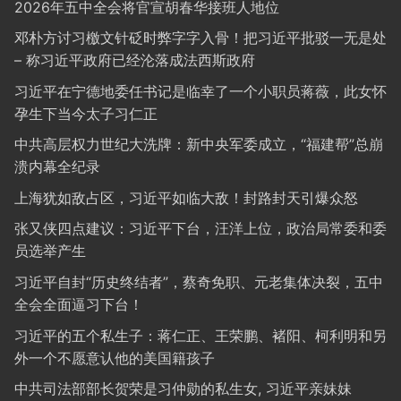
2026年五中全会将官宣胡春华接班人地位
邓朴方讨习檄文针砭时弊字字入骨！把习近平批驳一无是处
– 称习近平政府已经沦落成法西斯政府
习近平在宁德地委任书记是临幸了一个小职员蒋薇，此女怀
孕生下当今太子习仁正
中共高层权力世纪大洗牌：新中央军委成立，“福建帮”总崩
溃内幕全纪录
上海犹如敌占区，习近平如临大敌！封路封天引爆众怒
张又侠四点建议：习近平下台，汪洋上位，政治局常委和委
员选举产生
习近平自封“历史终结者”，蔡奇免职、元老集体决裂，五中
全会全面逼习下台！
习近平的五个私生子：蒋仁正、王荣鹏、褚阳、柯利明和另
外一个不愿意认他的美国籍孩子
中共司法部部长贺荣是习仲勋的私生女, 习近平亲妹妹