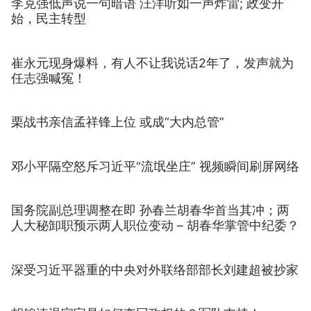
李克强低声说一句暗语 汪洋听如一声炸雷; 政变开
始，民主转型
崔永元现身爆料，有人不让我说话2年了，发声就为
任志强喊冤！
栗战书亲信孟祥锋上位 或成“大内总管”
邓小平隔空怒斥习近平“流氓坐庄” 视频瞬间刷屏网络
国务院副总理调整在即 孙春兰胡春华首当其冲；两
人大秘卸职预示两人职位变动 – 胡春华掌管中纪委？
深受习近平器重的中央对外联络部部长刘建超被抄家