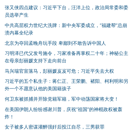
张又侠四点建议：习近平下台，汪洋上位，政治局常委和委
员选举产生
中共高层权力世纪大洗牌：新中央军委成立，“福建帮”总崩
溃内幕全纪录
北京为夺回孟晚舟玩手段 卑鄙到不敢告诉中国人
习明泽已代父发号施令，习家准备再掌权二十年；神秘公主
在母亲彭丽媛支持下走向前台
马兴瑞官宣落马，彭丽媛岌岌可危；习近平失去大权
习近平的五个私生子：蒋仁正、王荣鹏、褚阳、柯利明和另
外一个不愿意认他的美国籍孩子
何卫东被抓捕并开除党籍军籍，军中动荡国家将大变！
在美国伊朗人纷纷感谢川普，庆祝“祖国”的神棍政权被轰
炸！
女子被多人密谋灌醉强奸后投江自尽，三男获罪