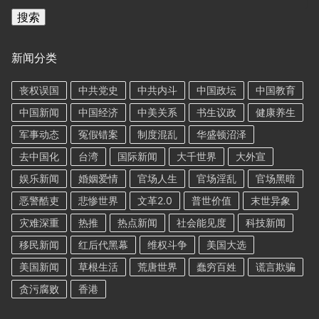
索
搜索
新闻分类
丧权误国
中共党史
中共内斗
中国政坛
中国教育
中国新闻
中国经济
中美关系
书生议政
健康养生
军事动态
冤假错案
制度混乱
华盛顿沼泽
去中国化
台湾
国际新闻
大千世界
大外宣
娱乐新闻
婚姻爱情
官场人生
官场淫乱
官场黑暗
恶警酷吏
悲惨世界
文革2.0
普世价值
末世异象
灾难深重
热推
热点新闻
社会能见度
科技新闻
移民新闻
红后代黑幕
维权斗争
美国大选
美国新闻
草根生活
荒唐世界
蠢穷百姓
谎言欺骗
贪污腐败
香港