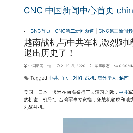
CNC 中国新闻中心首页 chinan
CNC首页
|
CNC第二新闻频道
|
CNC第三新闻
越南战机与中共军机激烈对峙;
退出历史了！
中国新闻 中心
21 10 月, 2020
军事动态
0 COM
Tagged
中共
,
军机
,
对峙
,
战机
,
海外华人
,
越南
美国、日本、澳洲在南海举行三边演习之际，
中共
军
的机徽、机号”。台湾军事专家指，凭战机轮廓和地缘政
列战斗机。