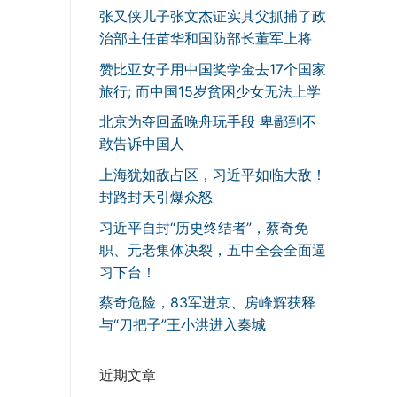
张又侠儿子张文杰证实其父抓捕了政
治部主任苗华和国防部长董军上将
赞比亚女子用中国奖学金去17个国家
旅行; 而中国15岁贫困少女无法上学
北京为夺回孟晚舟玩手段 卑鄙到不
敢告诉中国人
上海犹如敌占区，习近平如临大敌！
封路封天引爆众怒
习近平自封“历史终结者”，蔡奇免
职、元老集体决裂，五中全会全面逼
习下台！
蔡奇危险，83军进京、房峰辉获释
与“刀把子”王小洪进入秦城
近期文章