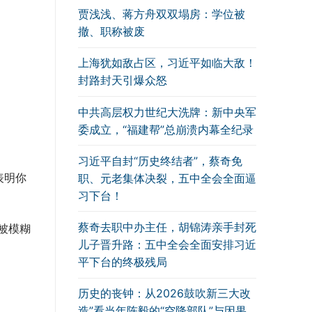
贾浅浅、蒋方舟双双塌房：学位被
撤、职称被废
上海犹如敌占区，习近平如临大敌！
封路封天引爆众怒
中共高层权力世纪大洗牌：新中央军
委成立，“福建帮”总崩溃内幕全纪录
习近平自封“历史终结者”，蔡奇免
表明你
职、元老集体决裂，五中全会全面逼
习下台！
蔡奇去职中办主任，胡锦涛亲手封死
被模糊
儿子晋升路：五中全会全面安排习近
平下台的终极残局
历史的丧钟：从2026鼓吹新三大改
造”看当年陈毅的“空降部队”与因果