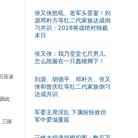
张又侠怒吼、老军头罢宴！刘
源邓朴方等红二代家族达成倒
习共识：2028将成绝对独裁
末日
张又侠：我乃堂堂七尺男儿、
怎么跪服在一只蠢猪脚下！
它应该
刘源、胡德平、邓朴方、张又
侠和曾庆红等红二代家族倒习
达成共识
因此
军委主席淫乱 下属纷纷效仿
军中爱滋蔓延
，三国
三峡大坝溃坝模拟图：数百万