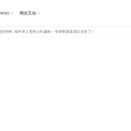
WIKI
网友互动
烈对峙; 海外华人竟然心向越南 – 专制制度该退出历史了！
Search for