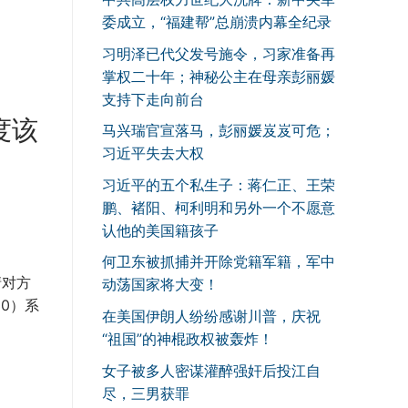
委成立，“福建帮”总崩溃内幕全纪录
习明泽已代父发号施令，习家准备再
掌权二十年；神秘公主在母亲彭丽媛
支持下走向前台
度该
马兴瑞官宣落马，彭丽媛岌岌可危；
习近平失去大权
习近平的五个私生子：蒋仁正、王荣
鹏、褚阳、柯利明和另外一个不愿意
认他的美国籍孩子
何卫东被抓捕并开除党籍军籍，军中
清对方
动荡国家将大变！
0）系
在美国伊朗人纷纷感谢川普，庆祝
“祖国”的神棍政权被轰炸！
女子被多人密谋灌醉强奸后投江自
尽，三男获罪