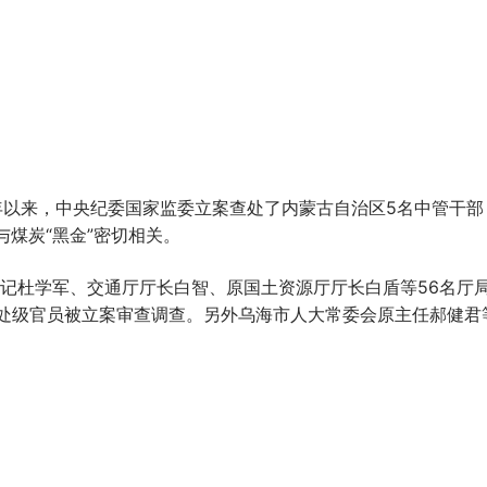
8年以来，中央纪委国家监委立案查处了内蒙古自治区5名中管干部
煤炭“黑金”密切相关。
书记杜学军、交通厅厅长白智、原国土资源厅厅长白盾等56名厅
县处级官员被立案审查调查。另外乌海市人大常委会原主任郝健君等