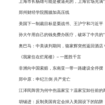
上海市长杨雄可能是被逼死的，上海官场充满“
郑州财经学院围牆加高压线
美国下一制裁目标是栗战书、王沪宁和习近平
孙大午用自己的钱免费办医疗，破坏了中共的“
奥巴马：中美谈判期间，骆家辉突然返回酒店
《我家住在烂尾楼》– 一图胜千言
非洲向中国索赔，东南亚一带一路建设全停摆
郑中原：申纪兰倒 共产党亡
江泽民阵营为何中伤温家宝？温家宝卸任前的
胡锡进：反制美国肯定会掉入美国设下的陷阱