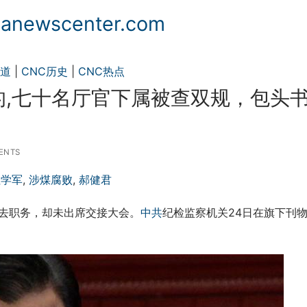
ewscenter.com
频道
|
CNC历史
|
CNC热点
,七十名厅官下属被查双规，包头
ENTS
杜学军
,
涉煤腐败
,
郝健君
卸去职务，却未出席交接大会。
中共
纪检监察机关24日在旗下刊