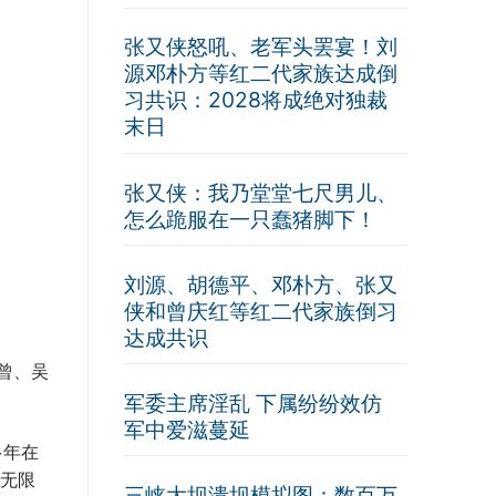
张又侠怒吼、老军头罢宴！刘
源邓朴方等红二代家族达成倒
习共识：2028将成绝对独裁
末日
张又侠：我乃堂堂七尺男儿、
怎么跪服在一只蠢猪脚下！
刘源、胡德平、邓朴方、张又
侠和曾庆红等红二代家族倒习
达成共识
曾、吴
军委主席淫乱 下属纷纷效仿
军中爱滋蔓延
多年在
无限
三峡大坝溃坝模拟图：数百万