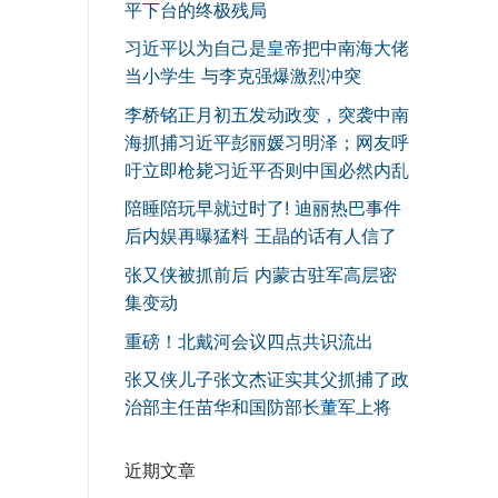
平下台的终极残局
习近平以为自己是皇帝把中南海大佬
当小学生 与李克强爆激烈冲突
李桥铭正月初五发动政变，突袭中南
海抓捕习近平彭丽媛习明泽；网友呼
吁立即枪毙习近平否则中国必然内乱
陪睡陪玩早就过时了! 迪丽热巴事件
后内娱再曝猛料 王晶的话有人信了
张又侠被抓前后 内蒙古驻军高层密
集变动
重磅！北戴河会议四点共识流出
张又侠儿子张文杰证实其父抓捕了政
治部主任苗华和国防部长董军上将
近期文章