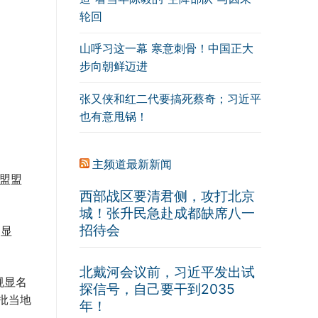
轮回
山呼习这一幕 寒意刺骨！中国正大
步向朝鲜迈进
张又侠和红二代要搞死蔡奇；习近平
也有意甩锅！
主频道最新新闻
安盟盟
西部战区要清君侧，攻打北京
城！张升民急赴成都缺席八一
招待会
导显
北戴河会议前，习近平发出试
规显名
探信号，自己要干到2035
批当地
年！