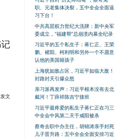
职、元老集体决裂，五中全会全面逼
习下台！
中共高层权力世纪大洗牌：新中央军
委成立，“福建帮”总崩溃内幕全纪录
书记
习近平的五个私生子：蒋仁正、王荣
鹏、褚阳、柯利明和另外一个不愿意
认他的美国籍孩子
上海犹如敌占区，习近平如临大敌！
封路封天引爆众怒
亲习派再发声：习近平根本没有去北
物发文
戴河！丁薛祥陈吉宁接班
习近平最疼爱的私生子蒋仁正在习三
中全会中风第二天于咸阳被杀
蔡奇去职中办主任，胡锦涛亲手封死
儿子晋升路：五中全会全面安排习近