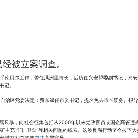
已经被立案调查。
期在呼伦贝尔工作，曾任满洲里市长，后历任兴安盟委副书记，兴
委书记。
宣布自治区党委决定：费东斌任市委书记，提名免去市长职务。报
的反腐风暴，向社会征集包括从2000年以来党政官员或国企高管违
矿主充当“护卫伞”等相关问题的线索。这波反腐行动至今拉下大
领域有利益的前
中共
高层官员。