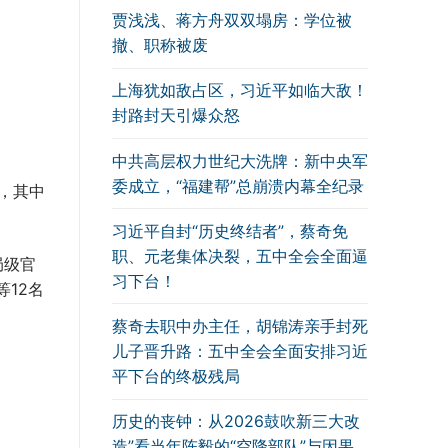
贾浅浅、蒋方舟双双塌房：学位被
撤、职称被废
上海犹如敌占区，习近平如临大敌！
封路封天引爆众怒
中共高层权力世纪大洗牌：新中央军
委成立，“福建帮”总崩溃内幕全纪录
，其中
习近平自封“历史终结者”，蔡奇免
职、元老集体决裂，五中全会全面逼
局级官
习下台！
12名
蔡奇去职中办主任，胡锦涛亲手封死
儿子晋升路：五中全会全面安排习近
平下台的终极残局
历史的丧钟：从2026鼓吹新三大改
造”看当年陈毅的“空降部队”与因果