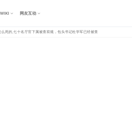
WIKI
网友互动
怎么死的,七十名厅官下属被查双规，包头书记杜学军已经被查
Search for