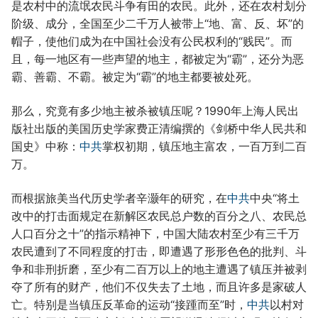
是农村中的流氓农民斗争有田的农民。此外，还在农村划分
阶级、成分，全国至少二千万人被带上“地、富、反、坏”的
帽子，使他们成为在中国社会没有公民权利的“贱民”。而
且，每一地区有一些声望的地主，都被定为“霸”，还分为恶
霸、善霸、不霸。被定为“霸”的地主都要被处死。
那么，究竟有多少地主被杀被镇压呢？1990年上海人民出
版社出版的美国历史学家费正清编撰的《剑桥中华人民共和
国史》中称：
中共
掌权初期，镇压地主富农，一百万到二百
万。
而根据旅美当代历史学者辛灏年的研究，在
中共
中央“将土
改中的打击面规定在新解区农民总户数的百分之八、农民总
人口百分之十”的指示精神下，中国大陆农村至少有三千万
农民遭到了不同程度的打击，即遭遇了形形色色的批判、斗
争和非刑折磨，至少有二百万以上的地主遭遇了镇压并被剥
夺了所有的财产，他们不仅失去了土地，而且许多是家破人
亡。特别是当镇压反革命的运动“接踵而至”时，
中共
以村对