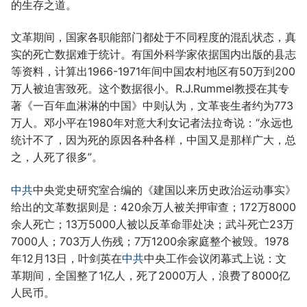
的生存之道。
文革期间，国家各职能部门都处于不同程度的混乱状态，真
实的死亡数据难于统计。有国外科学家依据国内出版的县志
等资料，计算出1966-1971年间中国农村地区有50万到200
万人被迫害致死。这个数据很小。R.J.Rummel教授在其专
著《一百年血淋淋的中国》中则认为，文革丧生者约为773
万人。邓小平在1980年对意大利女记者法拉奇说：“永远也
统计不了，因为死的原因各种各样，中国又是那样广大，总
之，人死了很多”。
中共
中央党史研究室合编的《建国以来历史政治运动事实》
给出的文革数据则是：420余万人被关押审查；172万8000
余人死亡；13万5000人被以反革命罪处决；武斗死亡23万
7000人；703万人伤残；7万1200余家庭整个被毁。1978
年12月13日，叶剑英在
中共
中央工作会议闭幕式上说：文
革期间，全国整了1亿人，死了2000万人，浪费了8000亿
人民币。