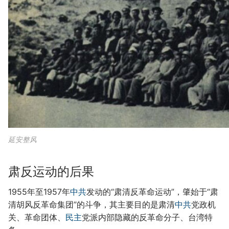
延安整风
肃反运动的后果
1955年至1957年
中共
发动的“肃清反革命运动”，肇始于“肃
清胡风反革命集团”的斗争，其主要目的是肃清
中共
党政机
关、革命团体、
民主
党派内部隐藏的反革命分子、台湾特