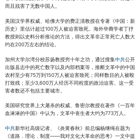
而且戕害了无数中国人。
美国汉学界权威、哈佛大学的费正清教授在专著《中国：新
历史》里估计超过100万人被迫害致死。海外华裔学者丁抒
教授则以史料分析推论的方法，得出文革非正常死亡人数大
约在200万左右的结论。
加州大学尔湾分校苏扬教授穷十年之功，通过搜集
中共
公开
出版县志中的死亡数字以及内部档案等，推断文革中的中国
农村至少有75万到150万人被迫害致死；同样数目的人被殴
打致残；至少3,600万人经历不同程度的政治迫害。这一受
害者数还不包括主要城市。
美国研究世界上大屠杀的权威、鲁密尔教授在著作《一百年
血淋淋的中国》中认为，文革中丧生者大约为773万人。
中共
新华社高级记者、《炎黄春秋》前总编杨继绳在题为
《道路．理论．制度——我对文化大革命的思考》一文中提