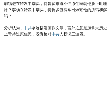
胡锡进在转发中嘲讽，特鲁多难道不怕原住民朝他脸上吐唾
沫？李杨在转发中嘲讽，特鲁多值得拿出炫耀他的所谓和解
吗？
分析认为，
中共
拿这幅漫画作文章，言外之意是加拿大历史
上亏待过原住民，没资格对
中共
人权说三道四。