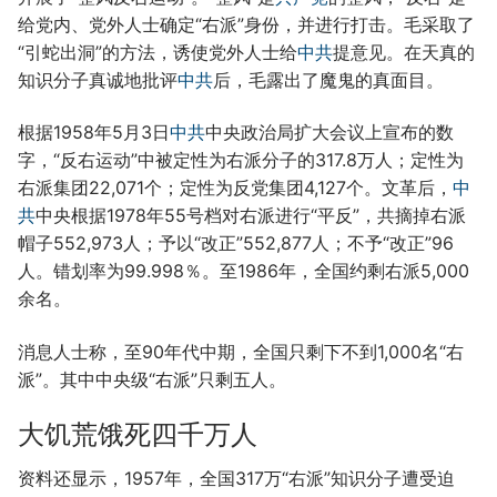
给党内、党外人士确定“右派”身份，并进行打击。毛采取了
“引蛇出洞”的方法，诱使党外人士给
中共
提意见。在天真的
知识分子真诚地批评
中共
后，毛露出了魔鬼的真面目。
根据1958年5月3日
中共
中央政治局扩大会议上宣布的数
字，“反右运动”中被定性为右派分子的317.8万人；定性为
右派集团22,071个；定性为反党集团4,127个。文革后，
中
共
中央根据1978年55号档对右派进行“平反”，共摘掉右派
帽子552,973人；予以“改正”552,877人；不予“改正”96
人。错划率为99.998％。至1986年，全国约剩右派5,000
余名。
消息人士称，至90年代中期，全国只剩下不到1,000名“右
派”。其中中央级“右派”只剩五人。
大饥荒饿死四千万人
资料还显示，1957年，全国317万“右派”知识分子遭受迫