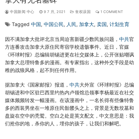
中国新闻 中心
9 7 月, 2021
丧权误国
1 COMMENT
Tagged
中国
,
中国公民
,
人民
,
加拿大
,
卖国
,
计划生育
因不满加拿大批评北京当局迫害新疆少数民族问题，
中共
官
方连番攻击加拿大原住民寄宿学校遗骸事件。近日，官媒
《环球时报》总编辑胡锡进更在社交媒体上，公开张贴嘲讽
加拿大总理特鲁多的漫画。有专家指出，这种外交手段是幼
稚的战狼风格，起不到任何作用。
据加拿大《国家邮报》报道，
中共
大外宣《环球时报》总编
胡锡进和中区驻巴西里约热内卢领馆总领事李杨最近在社交
媒体频频转发一幅漫画。在该漫画中，一名长得有些像特鲁
多的西装男坐在一堆原住民骷髅头之上，背景是无数坟墓和
盘旋在空中的秃鹫。空白之处是英文配文，中文意思是：我
们抢你的地，杀你的人，埋你的孩子，让我们和解吧。