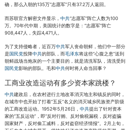
确，那么入朝的135万“志愿军”只有37.2万人返回。
而苏联官方解密文件显示，
中共
“志愿军”阵亡人数为100
万。70年代中期，美国统计的数字是：“志愿军”阵亡
908,447人，失踪4,471人。
为了支持侵略者，近百万
中共
军人丧命朝鲜，他们中一部分
是
国民党
投降
中共
的部队，而
毛泽东
将这些“心腹之患”送到
朝鲜战场当炮灰的一个主要目的，就是清洗军队，清洗受到
国民党
影响的部队。毛和
中共
何时将人命当回事？
工商业改造运动有多少资本家跳楼？
中共
建政后，在农村进行土地改革消灭地主和镇反的同时，
在城市中也开始了打着“五反”名义的消灭城乡民族资产阶级
的工商改造运动。1952年5月26日，
中共
提出了针对资本
家的“五反运动”，即“反对行贿、反对偷税漏税，反对盗骗
国家财产，反对偷工减料，反对盗窃经济情报”。2月上旬，