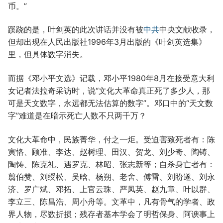
币。”
蹊跷的是，叶剑英的此次讲话并没有被
中共
中央文献收录，
但却出现在人民出版社1996年3月出版的《叶剑英选集》
里，但具体数字消失。
而据《邓小平文选》记载，邓小平1980年8月在接受意大利
女记者法拉奇采访时，说“文化大革命真正死了多少人，那
可是天文数字，永远都无法估算的数字”。邓口中的“天文数
字”难道是在暗示死亡人数不只两千万？
文化大革命中，民族菁华，付之一炬。受迫害致死者有：陈
寅恪、顾准、李达、赵树理、田汉、贺龙、刘少奇、陶铸、
陶铸、陈克礼、遇罗克、林昭、张志新等；自杀身亡者有：
翦伯赞、刘绶松、吴晗、杨朔、老舍、傅雷、刘盼遂、刘永
济、罗广斌、邓拓、上官云珠、严凤英、赵九章、叶以群、
李立三、陈昌浩、周小舟等。文革中，凡有骨气的学者、政
界人物，尽数折损；残存者基本学会了明哲保身、阿谀事上