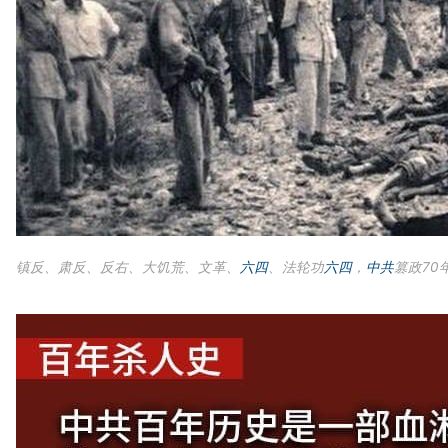
镇反、肃反、反右、大饥荒、文革、
六四
、法轮功
六四
，
中共
篡政70