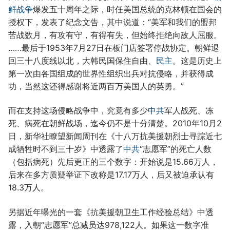
鲜战争
爆发五十周年之际，时任美国总统的克林顿在国会的
授权下，发表了纪念文告，其中说道：“美军和我们的盟邦
苦战数月，有攻有守，有得有失，但始终拒绝向敌人屈服。
……最后于1953年7月27日在板门店签署停战协定。朝鲜退
回三十八度线以北，大韩民国保住自由、
民主
。这是历史上
第一次由各国组成的世界性组织出兵对抗侵略，并获得成
功，当然这还得感谢将近两百万美国人的英勇。”
而在支持这场侵略战争中，究竟有多少
中共
军人战死、冻
死、病死在朝鲜战场，迄今仍不是十分清楚。2010年10月2
日，新华社瞭望新闻周刊在《十八万抗美援朝烈士寻踪近七
成牺牲时不到三十岁》中透露了
中共
“志愿军”的死亡人数
（包括病死）先后更正的三个数字：开始说是15.66万人，
后来在多方质疑举证下改称是17.17万人，后又被迫承认有
18.3万人。
另据近年曝光的一套《抗美援朝卫生工作经验总结》中透
露，入朝“志愿军”总减员达978,122人。如果这一数字准