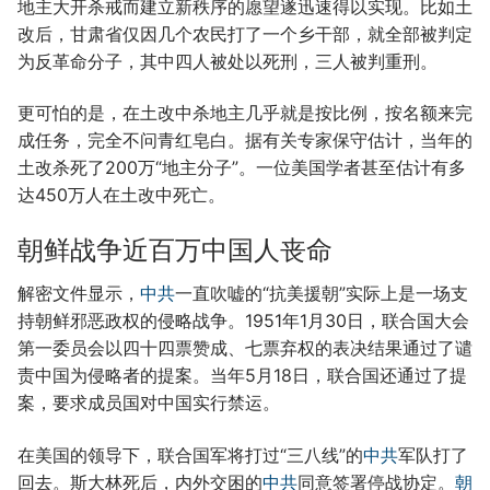
地主大开杀戒而建立新秩序的愿望遂迅速得以实现。比如土
改后，甘肃省仅因几个农民打了一个乡干部，就全部被判定
为反革命分子，其中四人被处以死刑，三人被判重刑。
更可怕的是，在土改中杀地主几乎就是按比例，按名额来完
成任务，完全不问青红皂白。据有关专家保守估计，当年的
土改杀死了200万“地主分子”。一位美国学者甚至估计有多
达450万人在土改中死亡。
朝鲜战争近百万中国人丧命
解密文件显示，
中共
一直吹嘘的“抗美援朝”实际上是一场支
持朝鲜邪恶政权的侵略战争。1951年1月30日，联合国大会
第一委员会以四十四票赞成、七票弃权的表决结果通过了谴
责中国为侵略者的提案。当年5月18日，联合国还通过了提
案，要求成员国对中国实行禁运。
在美国的领导下，联合国军将打过“三八线”的
中共
军队打了
回去。斯大林死后，内外交困的
中共
同意签署停战协定。
朝