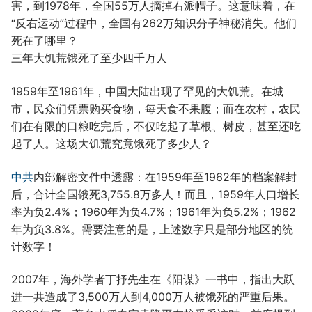
害，到1978年，全国55万人摘掉右派帽子。这意味着，在
“反右运动”过程中，全国有262万知识分子神秘消失。他们
死在了哪里？
三年大饥荒饿死了至少四千万人
1959年至1961年，中国大陆出现了罕见的大饥荒。在城
市，民众们凭票购买食物，每天食不果腹；而在农村，农民
们在有限的口粮吃完后，不仅吃起了草根、树皮，甚至还吃
起了人。这场大饥荒究竟饿死了多少人？
中共
内部解密文件中透露：在1959年至1962年的档案解封
后，合计全国饿死3,755.8万多人！而且，1959年人口增长
率为负2.4%；1960年为负4.7%；1961年为负5.2%；1962
年为负3.8%。需要注意的是，上述数字只是部分地区的统
计数字！
2007年，海外学者丁抒先生在《阳谋》一书中，指出大跃
进一共造成了3,500万人到4,000万人被饿死的严重后果。