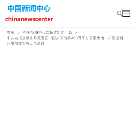
Skip
to
content
首页
中国新闻中心二频道新闻汇总
中共自成立以来杀死五亿中国人民出卖450万平方公里土地，却发漫画
Search for:
污辱加拿大有无名墓碑