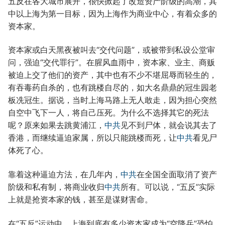
五反在各大城市展开，很快掀起了改造资产阶级的高潮，其
中以上海为第一目标，因为上海作为商业中心，有着众多的
资本家。
资本家或白天黑夜被叫去“交代问题”，或被带到私设公堂审
问，强迫“交代罪行”。在腥风血雨中，资本家、业主、商贩
被迫上交了他们的资产，其中也有不少不堪屈辱而轻生的，
有吞毒药自杀的，也有跳楼自尽的，如大名鼎鼎的冠生园老
板冼冠生。据说，当时上海马路上无人敢走，因为担心突然
自空中飞下一人，将自己压死。为什么不选择其它的死法
呢？原来如果去跳黄浦江，
中共
见不到尸体，就会说其去了
香港，而继续逼迫家属，所以只能跳楼而死，让
中共
看见尸
体死了心。
靠着这种逼迫方法，在几年内，
中共
在全国全面取消了资产
阶级和私有制，将商业收归
中共
所有。可以说，“五反”实际
上就是抢资本家的钱，甚至是谋财害命。
在“五反”运动中，上海到底有多少资本家成为“空降兵”恐怕