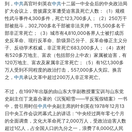
到，
中共
高官叶剑英在
中共
十二届一中全会后的中央政治局
扩大会议上，曾披露文革遭受迫害及死亡人数：（1）规模
性武斗事件4,300多件，死亡123,700多人；（2）250万干
部被批斗，302,700多名干部被非法关押，115,500多名干
部非正常死亡；（3）城市有4,810,000各界人士被打成历
史反革命、现行反革命、阶级异己分子、反革命修正主义分
子、反动学术权威，非正常死亡683,000多人；（4）农村
有520多万地主、富农（包括部分上中农）家属被迫害，有
120万地主、富农及家属非正常死亡；（5）有1亿1,300多
万人受到不同程度的政治打击，557,000多人失踪。换言
之，
中共
承认文革中超过200万人非正常死亡。
不过，在1997年出版的由山东大学副教授董宝训与山东党
史副主任丁龙嘉合著的《沉冤昭雪——平反冤假错案》一书
中，曾引用时任
中共
中央副主席的叶剑英在1978年12月13
日中央工作会议闭幕式上的讲话：“中央经过两年零七个月
的全面调查，文化大革命死了2,000万人，受政治迫害人数
超过1亿人，占全国人口的九分之一，浪费了8,000亿人民