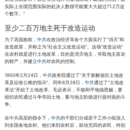
实际上全国范围实际的处决人数很可能要大大超过71.2万这
个数字。”
至少二百万地主死于改造运动
为了巩固政权，
中共
在政治经济等各个方面实行了“消灭”和
改造政策，并称之为“社会主义改造运动”。这场“改造运动”
在农村就是进行土地改革，目的是消灭地主，夺取地主富农
的财产，并建立
中共
对农民的控制。
1950年2月24日，
中共
政务院通过了“关于新解放区土地改
革及征收公粮的指示”。同年6月28日，
中共
通过了“土地改
革法”开始了土地改革。毛还表示，不能和平地搞恩赐，要
组织农民通过斗争夺回土地，要与地主阶级进行面对面的斗
争。
在
中共
高层的指令下，
中共
的干部们分成若干工作小组深入
到全国各地农村。他们来到农村后，鼓动无田的农民，特别