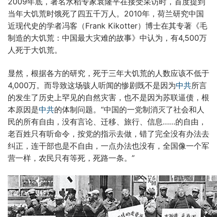
2009年底，著名水稻专家袁隆平在接受采访时，首度提到
当年大饥荒时饿死了四五千万人。2010年，荷兰研究中国
近现代史的学者冯客（Frank Kikotter）博士在其专著《毛
制造的大饥荒：中国最大灾难的故事》中认为，有4,500万
人死于大饥荒。
显然，根据各方的研究，死于三年大饥荒的人数应该不低于
4,000万。而导致这场骇人听闻的惨剧既不是因为
中共
所言
的发生了历史上罕见的自然灾害，也不是因为苏联逼债，根
本原因是
中共
的体制问题。“中国的一党制消灭了社会和人
民的所有自由，没有言论、迁移、旅行、信息……的自由，
老百姓只有听命令，按党的指示去做，错了完全没有办法去
纠正，连干部也是不自由，一点办法也没有，全国像一个军
营一样，农民只有等死，死路一条。”