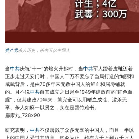
共产党
杀人历史，杀害五亿中国人
当
中共
庆祝“十一”的焰火升起时，当
中共
军人蹬着皮靴迈着
正步走过天安门时，中国人千万不要忘了当局打造的绚丽和
威武背后，是由70多年来无数中国人的鲜血和屈辱铺就
的。且不说
中共
自其成立之日起至1949年建政前的“红色血
腥”，仅其建政70年来，就完全可以用嗜血成性、滥杀无
辜、杀人如麻一以贯之，实在是罄竹难书。
扁康丸_728x90
研究表明，
中共
不仅屠戮了众多无辜的中国人，而且一半以
上的中国人受过其迫害。迄今为止，约有六千万到八千万人