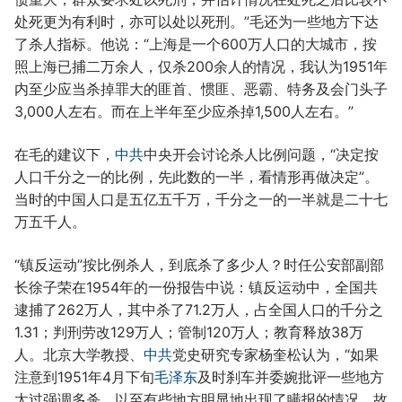
处死更为有利时，亦可以处以死刑。”毛还为一些地方下达
了杀人指标。他说：“上海是一个600万人口的大城市，按
照上海已捕二万余人，仅杀200余人的情况，我认为1951年
内至少应当杀掉罪大的匪首、惯匪、恶霸、特务及会门头子
3,000人左右。而在上半年至少应杀掉1,500人左右。”
在毛的建议下，
中共
中央开会讨论杀人比例问题，“决定按
人口千分之一的比例，先此数的一半，看情形再做决定”。
当时的中国人口是五亿五千万，千分之一的一半就是二十七
万五千人。
“镇反运动”按比例杀人，到底杀了多少人？时任公安部副部
长徐子荣在1954年的一份报告中说：镇反运动中，全国共
逮捕了262万人，其中杀了71.2万人，占全国人口的千分之
1.31；判刑劳改129万人；管制120万人；教育释放38万
人。北京大学教授、
中共
党史研究专家杨奎松认为，“如果
注意到1951年4月下旬
毛泽东
及时刹车并委婉批评一些地方
太过强调多杀，以至有些地方明显地出现了瞒报的情况，故