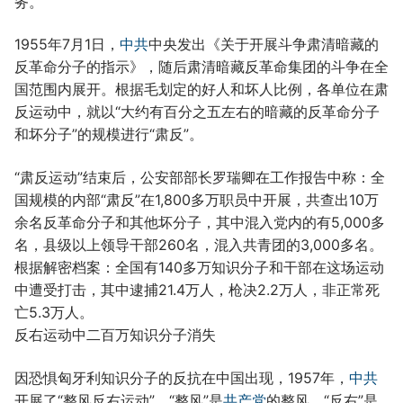
务。
1955年7月1日，
中共
中央发出《关于开展斗争肃清暗藏的
反革命分子的指示》，随后肃清暗藏反革命集团的斗争在全
国范围内展开。根据毛划定的好人和坏人比例，各单位在肃
反运动中，就以“大约有百分之五左右的暗藏的反革命分子
和坏分子”的规模进行“肃反”。
“肃反运动”结束后，公安部部长罗瑞卿在工作报告中称：全
国规模的内部“肃反”在1,800多万职员中开展，共查出10万
余名反革命分子和其他坏分子，其中混入党内的有5,000多
名，县级以上领导干部260名，混入共青团的3,000多名。
根据解密档案：全国有140多万知识分子和干部在这场运动
中遭受打击，其中逮捕21.4万人，枪决2.2万人，非正常死
亡5.3万人。
反右运动中二百万知识分子消失
因恐惧匈牙利知识分子的反抗在中国出现，1957年，
中共
开展了“整风反右运动”。“整风”是
共产党
的整风，“反右”是