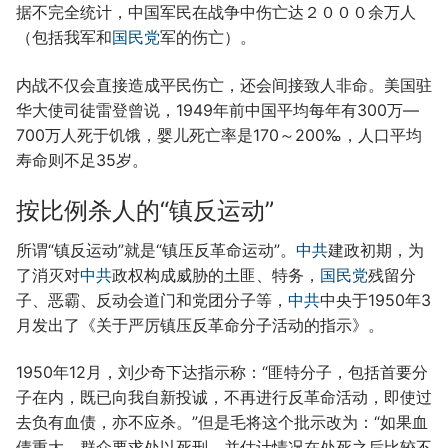
据不完全统计，中国军民在战争中伤亡达２０００余万人
（包括我军和
国民党
军的伤亡）。
内战不仅会直接造成平民伤亡，还会间接致人非命。美国驻
华大使司徒雷登曾说，1949年前中国平均每年有300万—
700万人死于饥饿，婴儿死亡率是170～200‰，人口平均
寿命则不足35岁。
按比例杀人的“镇反运动”
所谓“镇反运动”就是“镇压反革命运动”。
中共
建政初期，为
了消灭对
中共
政权构成威胁的土匪、特务，
国民党
残留分
子、恶霸、反动会道门和党团分子等，
中共
中央于1950年3
月发出了《关于严厉镇压反革命分子活动的指示》。
1950年12月，刘少奇下达指示称：“匪特分子，包括首要分
子在内，既已向我自新投诚，不再进行反革命活动，即使过
去负有血债，亦不应杀。”但是毛将这个批示改为：“如果血
债重大，群众要求处以死刑，并估计情况在处死之后比较不