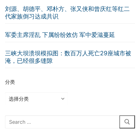
刘源、胡德平、邓朴方、张又侠和曾庆红等红二
代家族倒习达成共识
军委主席淫乱 下属纷纷效仿 军中爱滋蔓延
三峡大坝溃坝模拟图：数百万人死亡29座城市被
淹，已经很多缝隙
分类
分
类
Search
for: