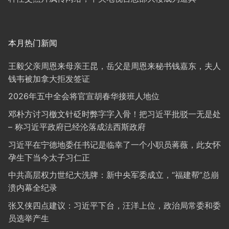
本月热门新闻
王毅父亲周恩来母亲王昆，岳父是周恩来秘书钱嘉东，夫人
钱韦被加拿大拒发签证
2026年五中全会将官宣胡春华接班人地位
邓朴方讨习檄文针砭时弊字字入骨！把习近平批驳一无是处
– 称习近平政府已经沦落成法西斯政府
习近平在宁德地委任书记是临幸了一个小职员蒋薇，此女怀
孕生下当今太子习仁正
中共高层权力世纪大洗牌：新中央军委成立，“福建帮”总崩
溃内幕全纪录
张又侠四点建议：习近平下台，汪洋上位，政治局常委和委
员选举产生