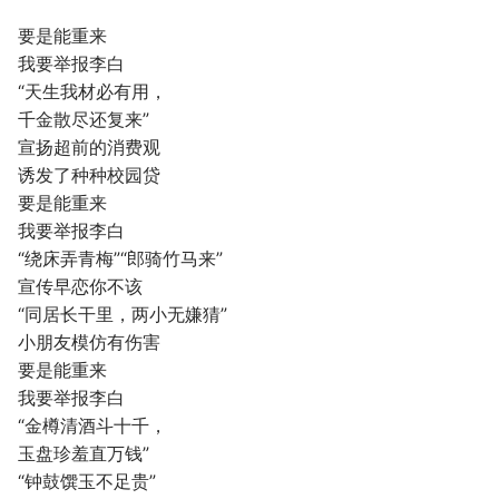
要是能重来
我要举报李白
“天生我材必有用，
千金散尽还复来”
宣扬超前的消费观
诱发了种种校园贷
要是能重来
我要举报李白
“绕床弄青梅”“郎骑竹马来”
宣传早恋你不该
“同居长干里，两小无嫌猜”
小朋友模仿有伤害
要是能重来
我要举报李白
“金樽清酒斗十千，
玉盘珍羞直万钱”
“钟鼓馔玉不足贵”