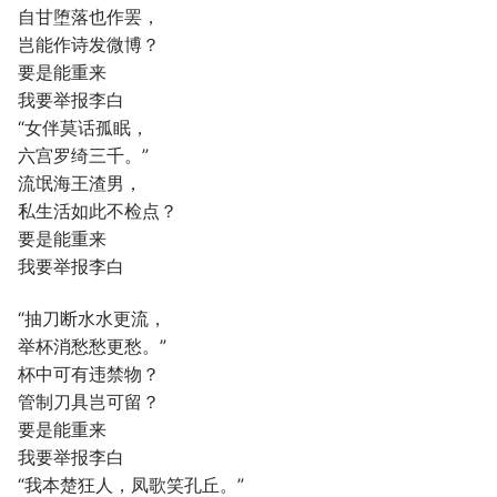
自甘堕落也作罢，
岂能作诗发微博？
要是能重来
我要举报李白
“女伴莫话孤眠，
六宫罗绮三千。”
流氓海王渣男，
私生活如此不检点？
要是能重来
我要举报李白
“抽刀断水水更流，
举杯消愁愁更愁。”
杯中可有违禁物？
管制刀具岂可留？
要是能重来
我要举报李白
“我本楚狂人，凤歌笑孔丘。”