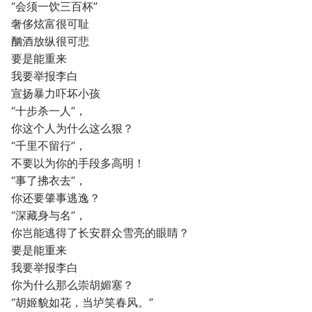
“会须一饮三百杯”
奢侈炫富很可耻
酗酒放纵很可悲
要是能重来
我要举报李白
宣扬暴力吓坏小孩
“十步杀一人”，
你这个人为什么这么狠？
“千里不留行”，
不要以为你的手段多高明！
“事了拂衣去”，
你还要肇事逃逸？
“深藏身与名”，
你岂能逃得了长安群众雪亮的眼睛？
要是能重来
我要举报李白
你为什么那么崇胡媚塞？
“胡姬貌如花，当垆笑春风。”