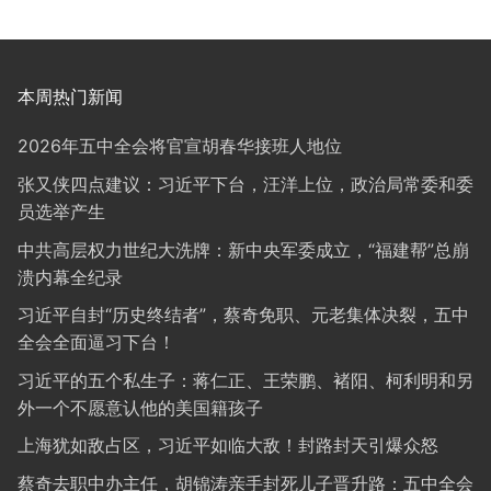
本周热门新闻
2026年五中全会将官宣胡春华接班人地位
张又侠四点建议：习近平下台，汪洋上位，政治局常委和委
员选举产生
中共高层权力世纪大洗牌：新中央军委成立，“福建帮”总崩
溃内幕全纪录
习近平自封“历史终结者”，蔡奇免职、元老集体决裂，五中
全会全面逼习下台！
习近平的五个私生子：蒋仁正、王荣鹏、褚阳、柯利明和另
外一个不愿意认他的美国籍孩子
上海犹如敌占区，习近平如临大敌！封路封天引爆众怒
蔡奇去职中办主任，胡锦涛亲手封死儿子晋升路：五中全会