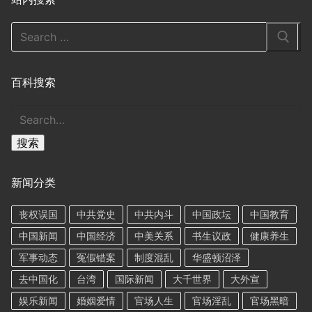
Search
for:
百科搜索
搜
索
搜索
新闻分类
丧权误国
中共党史
中共内斗
中国政坛
中国教育
中国新闻
中国经济
中美关系
书生议政
健康养生
军事动态
冤假错案
制度混乱
华盛顿沼泽
去中国化
台湾
国际新闻
大千世界
大外宣
娱乐新闻
婚姻爱情
官场人生
官场淫乱
官场黑暗