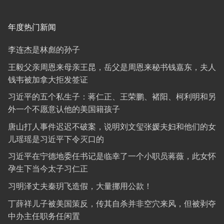
年度热门新闻
李连杰是林彪的孙子
王毅父亲周恩来母亲王昆，岳父是周恩来秘书钱嘉东，夫人
钱韦被加拿大拒发签证
习近平的五个私生子：蒋仁正、王荣鹏、褚阳、柯利明和另
外一个不愿意认他的美国籍孩子
唐山打人事件迟迟不破案，说明刘文玺张媛夫妇和他们的女
儿瑶瑶是习近平下令灭口的
习近平在宁德地委任书记是临幸了一个小职员蒋薇，此女怀
孕生下当今太子习仁正
习明泽丈夫秦玥飞造假，大量挪用公款！
丁薛祥儿子被美国策反，传其自杀并非空穴来风，但被剥夺
中办主任职务任闲置