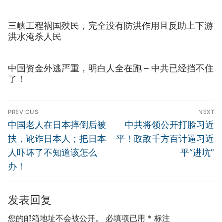
三峡工程祸国殃民，完全没有防洪作用且反助上下游
洪水淹杀人民
中国资金外逃严重，明白人全在跑 – 中共已经挡不住
了！
文
PREVIOUS
NEXT
章
Previous
Next
中国老人在日本摔倒后被
中共将领公开打脸习近
导
post:
post:
扶，讹诈日本人；把日本
平！政敌千方百计逼习近
航
人吓坏了不知道该怎么
平“进坑”
办！
发表回复
您的邮箱地址不会被公开。
必填项已用
*
标注