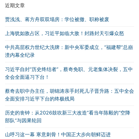
近期文章
贾浅浅、蒋方舟双双塌房：学位被撤、职称被废
上海犹如敌占区，习近平如临大敌！封路封天引爆众怒
中共高层权力世纪大洗牌：新中央军委成立，“福建帮”总崩
溃内幕全纪录
习近平自封“历史终结者”，蔡奇免职、元老集体决裂，五中
全会全面逼习下台！
蔡奇去职中办主任，胡锦涛亲手封死儿子晋升路：五中全会
全面安排习近平下台的终极残局
历史的丧钟：从2026鼓吹新三大改造”看当年陈毅的“空降
部队”与因果轮回
山呼习这一幕 寒意刺骨！中国正大步向朝鲜迈进