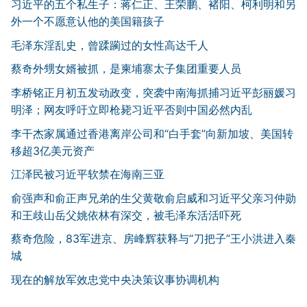
习近平的五个私生子：蒋仁正、王荣鹏、褚阳、柯利明和另
外一个不愿意认他的美国籍孩子
毛泽东淫乱史，曾蹂躏过的女性高达千人
蔡奇外甥女婿被抓，是柬埔寨太子集团重要人员
李桥铭正月初五发动政变，突袭中南海抓捕习近平彭丽媛习
明泽；网友呼吁立即枪毙习近平否则中国必然内乱
李干杰家属通过香港离岸公司和“白手套”向新加坡、美国转
移超3亿美元资产
江泽民被习近平软禁在海南三亚
俞强声和俞正声兄弟的生父黄敬俞启威和习近平父亲习仲勋
和王歧山岳父姚依林有深交，被毛泽东活活吓死
蔡奇危险，83军进京、房峰辉获释与“刀把子”王小洪进入秦
城
现在的解放军效忠党中央决策议事协调机构