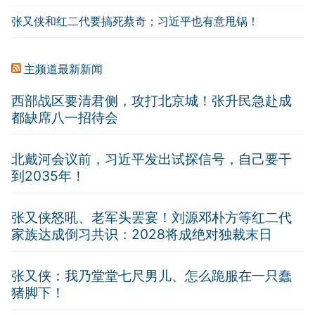
张又侠和红二代要搞死蔡奇；习近平也有意甩锅！
主频道最新新闻
西部战区要清君侧，攻打北京城！张升民急赴成
都缺席八一招待会
北戴河会议前，习近平发出试探信号，自己要干
到2035年！
张又侠怒吼、老军头罢宴！刘源邓朴方等红二代
家族达成倒习共识：2028将成绝对独裁末日
张又侠：我乃堂堂七尺男儿、怎么跪服在一只蠢
猪脚下！