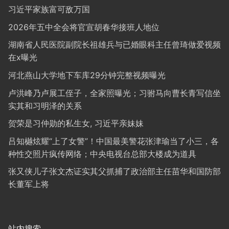
习近平家族富可敌万国
2026年五中全会将官宣胡春华接班人地位
湖南省人民医院副院长祖雄兵与已婚眼科主任曾琦做爱视频
在x曝光
河北燕山大学地下车库29分钟完整视频曝光
卢洪峰乃卢展工侄子，全家照曝光；习驸马向曹长青写信坐
实其和习明泽的关系
贺荣是习仲勋的私生女, 习近平亲妹妹
吕知樾炫耀“上了女警”！中国最美警花张津瑜当了小三，各
种性交照片疯传网络；中央电视台总部大楼成为道具
张又侠儿子张文杰证实其父抓捕了政治部主任苗华和国防部
长董军上将
站内搜索