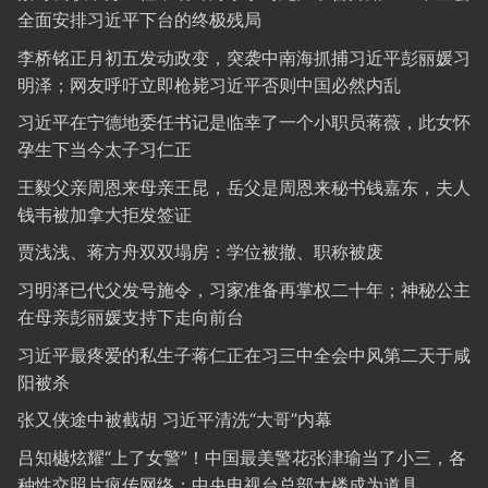
全面安排习近平下台的终极残局
李桥铭正月初五发动政变，突袭中南海抓捕习近平彭丽媛习
明泽；网友呼吁立即枪毙习近平否则中国必然内乱
习近平在宁德地委任书记是临幸了一个小职员蒋薇，此女怀
孕生下当今太子习仁正
王毅父亲周恩来母亲王昆，岳父是周恩来秘书钱嘉东，夫人
钱韦被加拿大拒发签证
贾浅浅、蒋方舟双双塌房：学位被撤、职称被废
习明泽已代父发号施令，习家准备再掌权二十年；神秘公主
在母亲彭丽媛支持下走向前台
习近平最疼爱的私生子蒋仁正在习三中全会中风第二天于咸
阳被杀
张又侠途中被截胡 习近平清洗“大哥”内幕
吕知樾炫耀“上了女警”！中国最美警花张津瑜当了小三，各
种性交照片疯传网络；中央电视台总部大楼成为道具