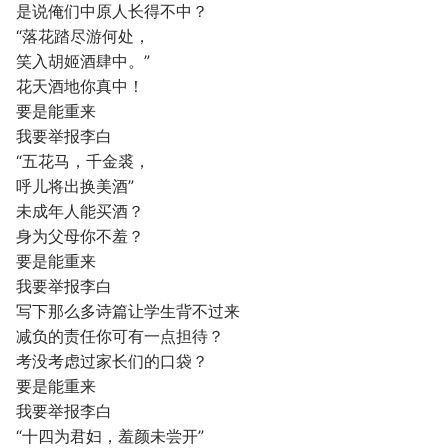
是说俺们中原人长得不中？
“落花踏尽游何处，
笑入胡姬酒肆中。”
花天酒地你真中！
要是能重来
我要举报李白
“五花马，千金裘，
呼儿将出换美酒”
未成年人能买酒？
身为父母你不羞？
要是能重来
我要举报李白
写下那么多诗篇让学生背不过来
减负的责任你可有一点担待？
考没考虑过家长们的口袋？
要是能重来
我要举报李白
“十四为君妇，羞颜未尝开”