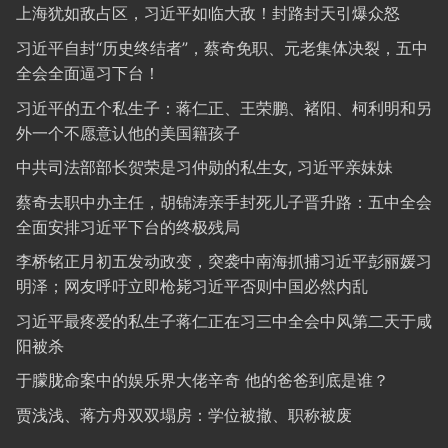
上海犹如敌占区，习近平如临大敌！封路封天引爆众怒
习近平自封“历史终结者”，蔡奇免职、元老集体决裂，五中
全会全面逼习下台！
习近平的五个私生子：蒋仁正、王荣鹏、褚阳、柯利明和另
外一个不愿意认他的美国籍孩子
中共司法部部长贺荣是习仲勋的私生女, 习近平亲妹妹
蔡奇去职中办主任，胡锦涛亲手封死儿子晋升路：五中全会
全面安排习近平下台的终极残局
李桥铭正月初五发动政变，突袭中南海抓捕习近平彭丽媛习
明泽；网友呼吁立即枪毙习近平否则中国必然内乱
习近平最疼爱的私生子蒋仁正在习三中全会中风第二天于咸
阳被杀
于朦胧命案中的娱乐界大佬辛奇 他的爸爸到底是谁？
贾浅浅、蒋方舟双双塌房：学位被撤、职称被废