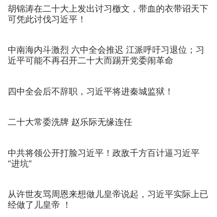
胡锦涛在二十大上发出讨习檄文，带血的衣带诏天下
可凭此讨伐习近平！
中南海内斗激烈 六中全会推迟 江派呼吁习退位；习
近平可能不再召开二十大而踢开党委闹革命
四中全会后不辞职，习近平将进秦城监狱！
二十大常委洗牌 赵乐际无缘连任
中共将领公开打脸习近平！政敌千方百计逼习近平
“进坑”
从许世友骂周恩来想做儿皇帝说起，习近平实际上已
经做了儿皇帝 ！