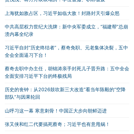
上海犹如敌占区，习近平如临大敌！封路封天引爆众怒
中共高层权力世纪大洗牌：新中央军委成立，“福建帮”总崩
溃内幕全纪录
习近平自封“历史终结者”，蔡奇免职、元老集体决裂，五中
全会全面逼习下台！
蔡奇去职中办主任，胡锦涛亲手封死儿子晋升路：五中全会
全面安排习近平下台的终极残局
历史的丧钟：从2026鼓吹新三大改造”看当年陈毅的“空降
部队”与因果轮回
山呼习这一幕 寒意刺骨！中国正大步向朝鲜迈进
张又侠和红二代要搞死蔡奇；习近平也有意甩锅！