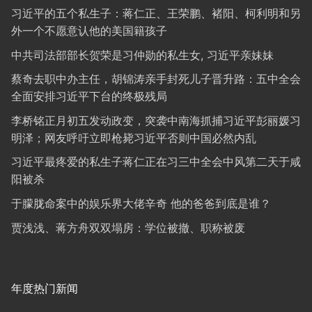
习近平的五个私生子：蒋仁正、王荣鹏、褚阳、柯利明和另
外一个不愿意认他的美国籍孩子
中共司法部部长贺荣是习仲勋的私生女, 习近平亲妹妹
蔡奇去职中办主任，胡锦涛亲手封死儿子晋升路：五中全会
全面安排习近平下台的终极残局
李桥铭正月初五发动政变，突袭中南海抓捕习近平彭丽媛习
明泽；网友呼吁立即枪毙习近平否则中国必然内乱
习近平最疼爱的私生子蒋仁正在习三中全会中风第二天于咸
阳被杀
于朦胧命案中的娱乐界大佬辛奇 他的爸爸到底是谁？
贾浅浅、蒋方舟双双塌房：学位被撤、职称被废
年度热门新闻