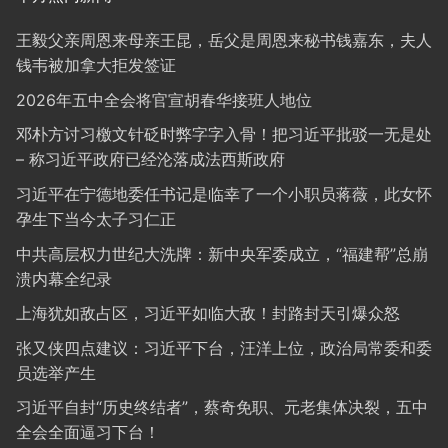
王毅父亲周恩来母亲王昆，岳父是周恩来秘书钱嘉东，夫人
钱韦被加拿大拒发签证
2026年五中全会将官宣胡春华接班人地位
邓朴方讨习檄文针砭时弊字字入骨！把习近平批驳一无是处
– 称习近平政府已经沦落成法西斯政府
习近平在宁德地委任书记是临幸了一个小职员蒋薇，此女怀
孕生下当今太子习仁正
中共高层权力世纪大洗牌：新中央军委成立，“福建帮”总崩
溃内幕全纪录
上海犹如敌占区，习近平如临大敌！封路封天引爆众怒
张又侠四点建议：习近平下台，汪洋上位，政治局常委和委
员选举产生
习近平自封“历史终结者”，蔡奇免职、元老集体决裂，五中
全会全面逼习下台！