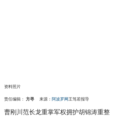
资料照片
责任编辑：
方寻
来源：
阿波罗网
王笃若报导
曹刚川范长龙重掌军权拥护胡锦涛重整