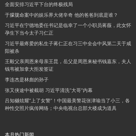
全面安排习近平下台的终极残局
于朦胧命案中的娱乐界大佬辛奇 他的爸爸到底是谁？
习近平在宁德地委任书记是临幸了一个小职员蒋薇，此女怀
孕生下当今太子习仁正
习近平最疼爱的私生子蒋仁正在习三中全会中风第二天于咸
阳被杀
王毅父亲周恩来母亲王昆，岳父是周恩来秘书钱嘉东，夫人
钱韦被加拿大拒发签证
李连杰是林彪的孙子
张又侠途中被截胡 习近平清洗“大哥”内幕
吕知樾炫耀“上了女警”！中国最美警花张津瑜当了小三，各
种性交照片疯传网络；中央电视台总部大楼成为道具
本月热门新闻