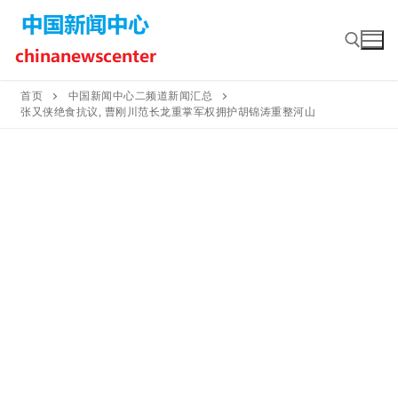
Skip
to
content
首页
中国新闻中心二频道新闻汇总
张又侠绝食抗议, 曹刚川范长龙重掌军权拥护胡锦涛重整河山
Search for: