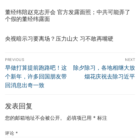
董经纬陪赵克志开会 官方发露面照；中共可能弄了
个假的董经纬露面
央视暗示习要离场？压力山大 习不敢再嘴硬
文
PREVIOUS
NEXT
章
Previous
Next
早做打算提前跑路吧！这
除夕除习，各地相继大放
导
post:
post:
个新年，许多回国朋友带
烟花庆祝去除习近平
航
回消息出奇一致
发表回复
您的邮箱地址不会被公开。
必填项已用
*
标注
评论
*