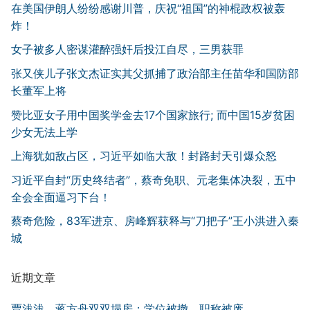
在美国伊朗人纷纷感谢川普，庆祝“祖国”的神棍政权被轰
炸！
女子被多人密谋灌醉强奸后投江自尽，三男获罪
张又侠儿子张文杰证实其父抓捕了政治部主任苗华和国防部
长董军上将
赞比亚女子用中国奖学金去17个国家旅行; 而中国15岁贫困
少女无法上学
上海犹如敌占区，习近平如临大敌！封路封天引爆众怒
习近平自封“历史终结者”，蔡奇免职、元老集体决裂，五中
全会全面逼习下台！
蔡奇危险，83军进京、房峰辉获释与“刀把子”王小洪进入秦
城
近期文章
贾浅浅、蒋方舟双双塌房：学位被撤、职称被废