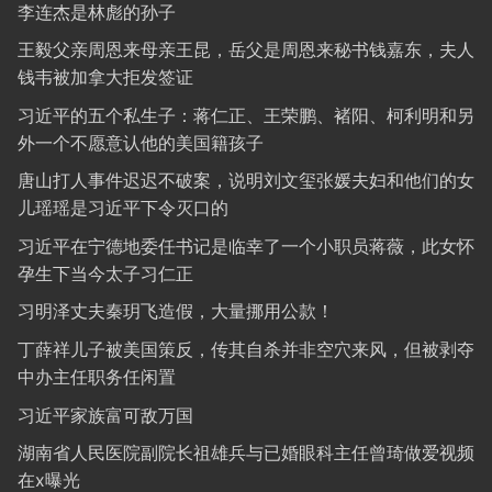
李连杰是林彪的孙子
王毅父亲周恩来母亲王昆，岳父是周恩来秘书钱嘉东，夫人
钱韦被加拿大拒发签证
习近平的五个私生子：蒋仁正、王荣鹏、褚阳、柯利明和另
外一个不愿意认他的美国籍孩子
唐山打人事件迟迟不破案，说明刘文玺张媛夫妇和他们的女
儿瑶瑶是习近平下令灭口的
习近平在宁德地委任书记是临幸了一个小职员蒋薇，此女怀
孕生下当今太子习仁正
习明泽丈夫秦玥飞造假，大量挪用公款！
丁薛祥儿子被美国策反，传其自杀并非空穴来风，但被剥夺
中办主任职务任闲置
习近平家族富可敌万国
湖南省人民医院副院长祖雄兵与已婚眼科主任曾琦做爱视频
在x曝光