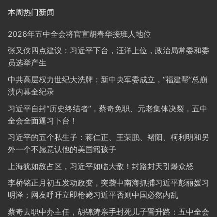
本周热门新闻
2026年五中全会将官宣胡春华接班人地位
张又侠四点建议：习近平下台，汪洋上位，政治局常委和委
员选举产生
中共高层权力世纪大洗牌：新中央军委成立，“福建帮”总崩
溃内幕全纪录
习近平自封“历史终结者”，蔡奇免职、元老集体决裂，五中
全会全面逼习下台！
习近平的五个私生子：蒋仁正、王荣鹏、褚阳、柯利明和另
外一个不愿意认他的美国籍孩子
上海犹如敌占区，习近平如临大敌！封路封天引爆众怒
李桥铭正月初五发动政变，突袭中南海抓捕习近平彭丽媛习
明泽；网友呼吁立即枪毙习近平否则中国必然内乱
蔡奇去职中办主任，胡锦涛亲手封死儿子晋升路：五中全会