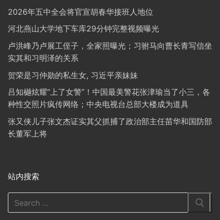
2026年五中全会将官宣胡春华接班人地位
河北燕山大学地下车库29分钟完整视频曝光
卢洪峰乃卢展工侄子，全家照曝光；习驸马向曹长青写信坐
实其和习明泽的关系
贺荣是习仲勋的私生女, 习近平亲妹妹
吕知樾炫耀“上了女警”！中国最美警花张津瑜当了小三，各
种性交照片疯传网络；中央电视台总部大楼成为道具
张又侠儿子张文杰证实其父抓捕了政治部主任苗华和国防部
长董军上将
站内搜索
Search
for: