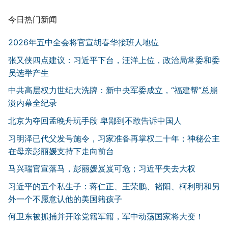
今日热门新闻
2026年五中全会将官宣胡春华接班人地位
张又侠四点建议：习近平下台，汪洋上位，政治局常委和委
员选举产生
中共高层权力世纪大洗牌：新中央军委成立，“福建帮”总崩
溃内幕全纪录
北京为夺回孟晚舟玩手段 卑鄙到不敢告诉中国人
习明泽已代父发号施令，习家准备再掌权二十年；神秘公主
在母亲彭丽媛支持下走向前台
马兴瑞官宣落马，彭丽媛岌岌可危；习近平失去大权
习近平的五个私生子：蒋仁正、王荣鹏、褚阳、柯利明和另
外一个不愿意认他的美国籍孩子
何卫东被抓捕并开除党籍军籍，军中动荡国家将大变！