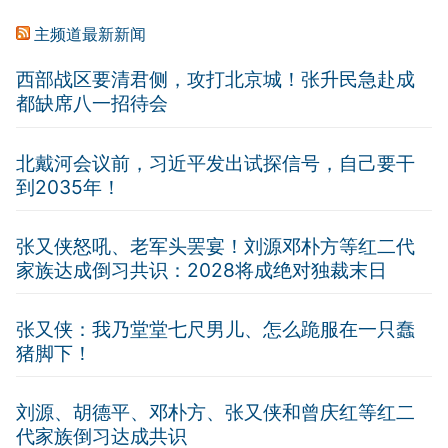
主频道最新新闻
西部战区要清君侧，攻打北京城！张升民急赴成
都缺席八一招待会
北戴河会议前，习近平发出试探信号，自己要干
到2035年！
张又侠怒吼、老军头罢宴！刘源邓朴方等红二代
家族达成倒习共识：2028将成绝对独裁末日
张又侠：我乃堂堂七尺男儿、怎么跪服在一只蠢
猪脚下！
刘源、胡德平、邓朴方、张又侠和曾庆红等红二
代家族倒习达成共识