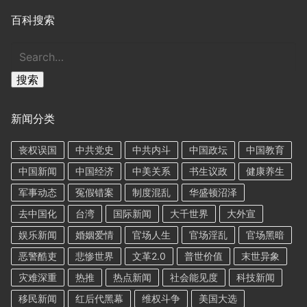
百科搜索
搜
索
搜索
新闻分类
丧权误国
中共党史
中共内斗
中国政坛
中国教育
中国新闻
中国经济
中美关系
书生议政
健康养生
军事动态
冤假错案
制度混乱
华盛顿沼泽
去中国化
台湾
国际新闻
大千世界
大外宣
娱乐新闻
婚姻爱情
官场人生
官场淫乱
官场黑暗
恶警酷吏
悲惨世界
文革2.0
普世价值
末世异象
灾难深重
热推
热点新闻
社会能见度
科技新闻
移民新闻
红后代黑幕
维权斗争
美国大选