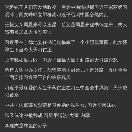
李桥铭正月初五发动政变，突袭中南海抓捕习近平彭丽媛习
明泽；网友呼吁立即枪毙习近平否则中国必然内乱
王毅父亲周恩来母亲王昆，岳父是周恩来秘书钱嘉东，夫人
钱韦被加拿大拒发签证
习近平在宁德地委任书记是临幸了一个小职员蒋薇，此女怀
孕生下当今太子习仁正
上海犹如敌占区，习近平如临大敌！封路封天引爆众怒
蔡奇去职中办主任，胡锦涛亲手封死儿子晋升路：五中全会
全面安排习近平下台的终极残局
习近平最疼爱的私生子蒋仁正在习三中全会中风第二天于咸
阳被杀
中共司法部部长贺荣是习仲勋的私生女, 习近平亲妹妹
张又侠途中被截胡 习近平清洗“大哥”内幕
李连杰是林彪的孙子