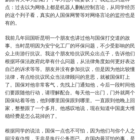
点：过去以为网络上都是机器人删帖控制言论，从同学经历
的这个列子看，真实的人国保网警等对网络言论的监控也是
有的。
我前几年回国听昆明一个朋友也讲过他与国保打交道的故
事。当时昆明因为安宁化工厂的环保问题，不少受影响的民
众上街游行抗议。我这个朋友给抗议民众出点子，告诉他们
根据环保法政府此举有什么问题，从法律角度如何更好表达
自己的诉求等等。朋友并没有参加抗议，但是因为他比较懂
法律，有点给抗议民众当法律顾问的意思，就被国保盯上
了。国保对他非常客气，先找上门通知他，今后一段时间他
们要跟随他行动，请理解配合。每天他一出门，门外就两个
国保站着等他，他到哪里国保跟到哪里。一直跟到他晚上回
家，整整跟了一个多月。他感叹地说，现在知道中国庞大维
稳经费是怎么花掉的了。
根据同学的说法，国保一点也不可怕，因为他们与你个人之
间没有仇恨，无非是执行公务而已。在国内最可怕的事，是