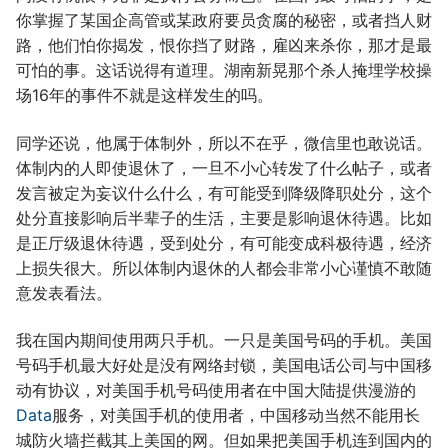
你掌握了某国企高管或某政府要员贪腐的秘密，或者挡人财
路，他们怕你揭发，恨你挡了财路，雇凶来杀你，那才是最
可怕的事。这话说得有道理。湖南新晃那个杀人掩埋学校操
场16年的事件不就是这样发生的吗。
同学还说，他属于体制外，所以不在乎，微信里也敢说话。
体制内的人即使退休了，一旦不小心转发了什么帖子，或者
发言被定为妄议什么什么，有可能受到降级降职处分，这个
处分直接影响后半辈子的生活，主要是影响退休待遇。比如
是正厅级退休待遇，受到处分，有可能变成科极待遇，经济
上损失很大。所以体制内退休的人都会非常小心谨慎不敢随
意发表看法。
我在国内期间使用两只手机。一只是美国号码的手机。美国
号码手机最大好处是没有网络封锁，美国电话公司与中国移
动有协议，对美国手机号码使用者在中国大陆提供漫游的
Data
服务，对美国手机的使用者，中国移动当然不能用长
城防火墙拦截其上美国的网。但如果把美国手机连到国内的