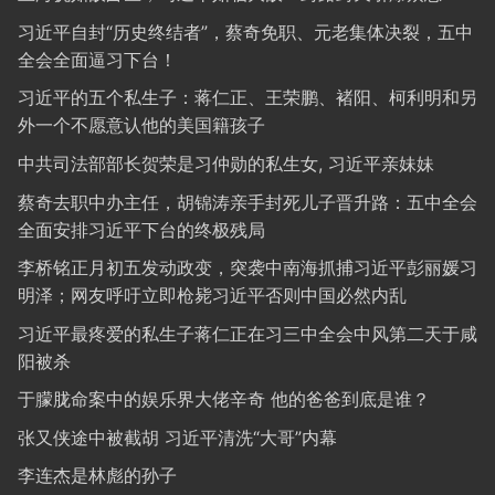
习近平自封“历史终结者”，蔡奇免职、元老集体决裂，五中
全会全面逼习下台！
习近平的五个私生子：蒋仁正、王荣鹏、褚阳、柯利明和另
外一个不愿意认他的美国籍孩子
中共司法部部长贺荣是习仲勋的私生女, 习近平亲妹妹
蔡奇去职中办主任，胡锦涛亲手封死儿子晋升路：五中全会
全面安排习近平下台的终极残局
李桥铭正月初五发动政变，突袭中南海抓捕习近平彭丽媛习
明泽；网友呼吁立即枪毙习近平否则中国必然内乱
习近平最疼爱的私生子蒋仁正在习三中全会中风第二天于咸
阳被杀
于朦胧命案中的娱乐界大佬辛奇 他的爸爸到底是谁？
张又侠途中被截胡 习近平清洗“大哥”内幕
李连杰是林彪的孙子