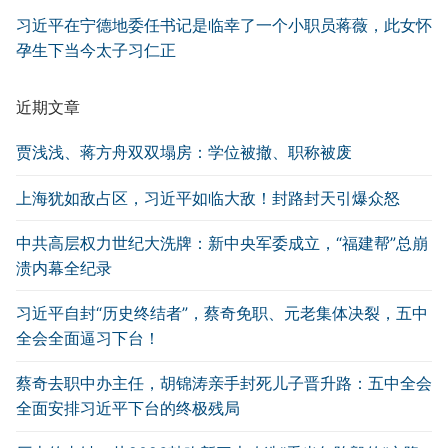
习近平在宁德地委任书记是临幸了一个小职员蒋薇，此女怀
孕生下当今太子习仁正
近期文章
贾浅浅、蒋方舟双双塌房：学位被撤、职称被废
上海犹如敌占区，习近平如临大敌！封路封天引爆众怒
中共高层权力世纪大洗牌：新中央军委成立，“福建帮”总崩
溃内幕全纪录
习近平自封“历史终结者”，蔡奇免职、元老集体决裂，五中
全会全面逼习下台！
蔡奇去职中办主任，胡锦涛亲手封死儿子晋升路：五中全会
全面安排习近平下台的终极残局