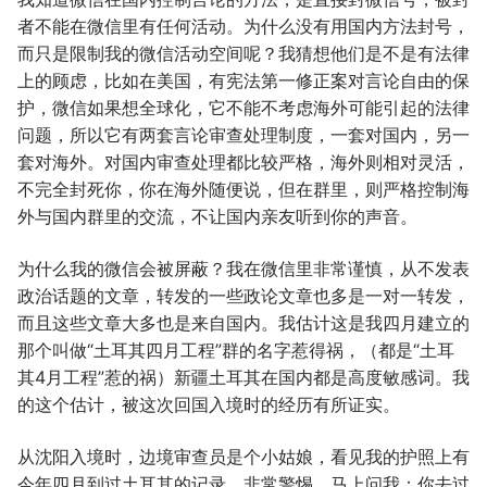
者不能在微信里有任何活动。为什么没有用国内方法封号，
而只是限制我的微信活动空间呢？我猜想他们是不是有法律
上的顾虑，比如在美国，有宪法第一修正案对言论自由的保
护，微信如果想全球化，它不能不考虑海外可能引起的法律
问题，所以它有两套言论审查处理制度，一套对国内，另一
套对海外。对国内审查处理都比较严格，海外则相对灵活，
不完全封死你，你在海外随便说，但在群里，则严格控制海
外与国内群里的交流，不让国内亲友听到你的声音。
为什么我的微信会被屏蔽？我在微信里非常谨慎，从不发表
政治话题的文章，转发的一些政论文章也多是一对一转发，
而且这些文章大多也是来自国内。我估计这是我四月建立的
那个叫做“土耳其四月工程”群的名字惹得祸，（都是“土耳
其4月工程”惹的祸）新疆土耳其在国内都是高度敏感词。我
的这个估计，被这次回国入境时的经历有所证实。
从沈阳入境时，边境审查员是个小姑娘，看见我的护照上有
今年四月到过土耳其的记录，非常警惕，马上问我：你去过