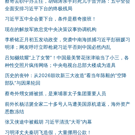
蔡奇去职中办主任，胡锦涛亲手封死儿子晋升路：五中全会
全面安排习近平下台的终极残局
习近平五中全会要下台，条件是蔡奇接班！
现在的解放军效忠党中央决策议事协调机构
李桥铭正月初五发动政变，突袭中南海抓捕习近平彭丽媛习
明泽；网友呼吁立即枪毙习近平否则中国必然内乱
吕知樾炫耀“上了女警”！中国最美警花张津瑜当了小三，各
种性交照片疯传网络；中央电视台总部大楼成为道具
历史的丧钟：从2026鼓吹新三大改造”看当年陈毅的“空降
部队”与因果轮回
蔡奇外甥女婿被抓，是柬埔寨太子集团重要人员
前外长杨洁篪全家二十多号人马遭美国原机遣返，海外资产
悉数冻结
张又侠途中被截胡 习近平清洗“大哥”内幕
习明泽丈夫秦玥飞造假，大量挪用公款！