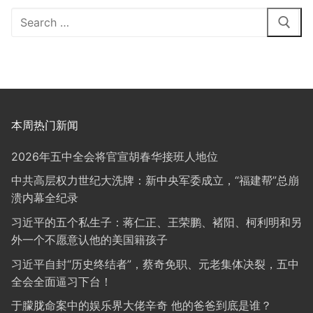
Search
for:
本周热门新闻
2026年五中全会将官宣胡春华接班人地位
中共高层权力世纪大洗牌：新中央军委成立，“福建帮”总崩
溃内幕全纪录
习近平的五个私生子：蒋仁正、王荣鹏、褚阳、柯利明和另
外一个不愿意认他的美国籍孩子
习近平自封“历史终结者”，蔡奇免职、元老集体决裂，五中
全会全面逼习下台！
于朦胧命案中的娱乐界大佬辛奇 他的爸爸到底是谁？