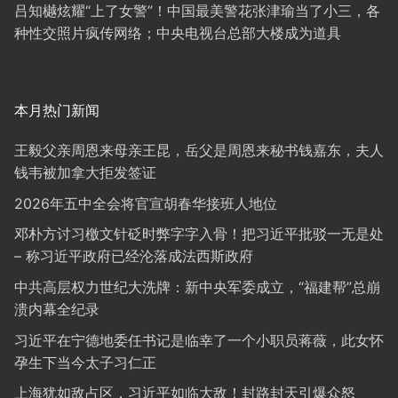
吕知樾炫耀“上了女警”！中国最美警花张津瑜当了小三，各
种性交照片疯传网络；中央电视台总部大楼成为道具
本月热门新闻
王毅父亲周恩来母亲王昆，岳父是周恩来秘书钱嘉东，夫人
钱韦被加拿大拒发签证
2026年五中全会将官宣胡春华接班人地位
邓朴方讨习檄文针砭时弊字字入骨！把习近平批驳一无是处
– 称习近平政府已经沦落成法西斯政府
中共高层权力世纪大洗牌：新中央军委成立，“福建帮”总崩
溃内幕全纪录
习近平在宁德地委任书记是临幸了一个小职员蒋薇，此女怀
孕生下当今太子习仁正
上海犹如敌占区，习近平如临大敌！封路封天引爆众怒