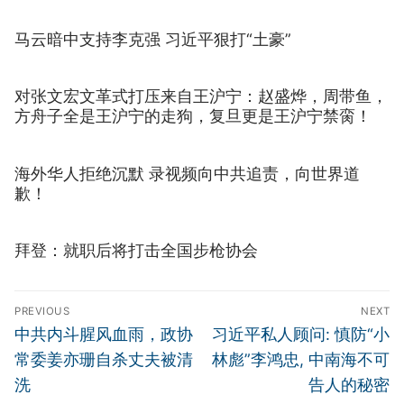
马云暗中支持李克强 习近平狠打“土豪”
对张文宏文革式打压来自王沪宁：赵盛烨，周带鱼，
方舟子全是王沪宁的走狗，复旦更是王沪宁禁脔！
海外华人拒绝沉默 录视频向中共追责，向世界道
歉！
拜登：就职后将打击全国步枪协会
文
PREVIOUS
NEXT
章
Previous
Next
中共内斗腥风血雨，政协
习近平私人顾问: 慎防“小
导
post:
post:
常委姜亦珊自杀丈夫被清
林彪”李鸿忠, 中南海不可
航
洗
告人的秘密