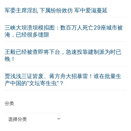
军委主席淫乱 下属纷纷效仿 军中爱滋蔓延
三峡大坝溃坝模拟图：数百万人死亡29座城市被
淹，已经很多缝隙
王毅已经被查即将下台，急速投靠建制派为时已
晚！
贾浅浅三证皆废、蒋方舟大招暴雷！谁在批量生
产中国的“文坛寄生虫”？
分类
分
类