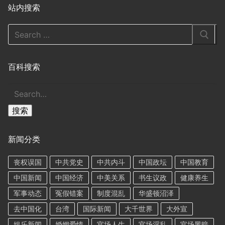
站内搜索
Search
for:
百科搜索
搜
索
搜索
新闻分类
丧权误国
中共党史
中共内斗
中国政坛
中国教育
中国新闻
中国经济
中美关系
书生议政
健康养生
军事动态
冤假错案
制度混乱
华盛顿沼泽
去中国化
台湾
国际新闻
大千世界
大外宣
娱乐新闻
婚姻爱情
官场人生
官场淫乱
官场黑暗