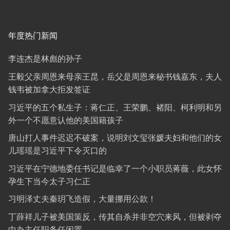
年度热门新闻
李连杰是林彪的孙子
王毅父亲周恩来母亲王昆，岳父是周恩来秘书钱嘉东，夫人
钱韦被加拿大拒发签证
习近平的五个私生子：蒋仁正、王荣鹏、褚阳、柯利明和另
外一个不愿意认他的美国籍孩子
唐山打人事件迟迟不破案，说明刘文玺张媛夫妇和他们的女
儿瑶瑶是习近平下令灭口的
习近平在宁德地委任书记是临幸了一个小职员蒋薇，此女怀
孕生下当今太子习仁正
习明泽丈夫秦玥飞造假，大量挪用公款！
丁薛祥儿子被美国策反，传其自杀并非空穴来风，但被剥夺
中办主任职务任闲置