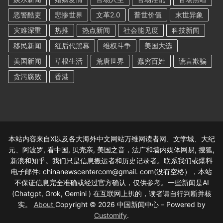
恶警酷吏
悲惨世界
文革2.0
普世价值
末世异象
灾难深重
热推
热点新闻
社会能见度
科技新闻
移民新闻
红后代黑幕
维权斗争
美国大选
美国新闻
草根生活
荒唐世界
蠢穷百姓
谎言欺骗
贪污腐败
香港
本站内容来自X以及各大海外中文网站万维网读者网、文学城、大纪
元、阿波罗, 看中国, 贝壳亲, 美国之音，法广和墙内媒体网易, 搜狐,
新浪和知乎。我们只是信息搬运者和历史记录者。联系我们或爆料
电子邮件: chinanewscentercom@gmail. com(没有空格），本站
不保证信息完全准确或经过官方确认，仅供参考。一些新闻是AI
(Chatgpt, Grok, Gemini ) 在互联网上扒的，读者请自行判断并核
实。
About
Copyright © 2026 中国新闻中心 – Powered by
Customify
.