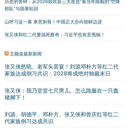
历史的丧钟：从2026鼓吹新三大改造”看当年陈毅的“空降
部队”与因果轮回
山呼习这一幕 寒意刺骨！中国正大步向朝鲜迈进
张又侠和红二代要搞死蔡奇；习近平也有意甩锅！
主频道最新新闻
张又侠怒吼、老军头罢宴！刘源邓朴方等红二代
家族达成倒习共识：2028将成绝对独裁末日
张又侠：我乃堂堂七尺男儿、怎么跪服在一只蠢
猪脚下！
刘源、胡德平、邓朴方、张又侠和曾庆红等红二
代家族倒习达成共识