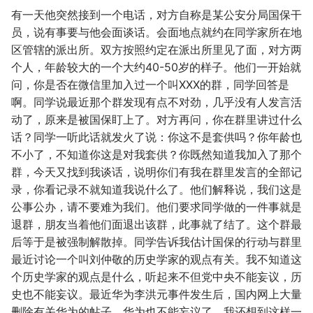
有一天他突然接到一个电话，对方自称是某公安分局国保干
员，说有事要与他会面谈话。会面地点就约在同学家所在地
区管辖的派出所。双方按照约定在派出所里见了面，对方两
个人，年龄较大的一个大约40-50岁的样子。他们一开始就
问，你是否在微信里加入过一个叫XXX的群，同学回答是
啊。同学说最近那个群发现有点不对劲，几乎没有人发言活
动了，原来是被国保盯上了。对方再问，你在群里讲过什么
话？同学一听此话就发火了说：你这不是套供吗？你年龄也
不小了，不知道你这是对我套供？你既然知道我加入了那个
群，今天又找到我谈话，说明你们有我在群里发言的全部记
录，你看记录不就知道我说什么了。他们解释说，我们这是
公事公办，请不要难为我们。他们要求同学做的一件事就是
退群，朋友当着他们面退出该群，此事就了结了。这个群最
后等于是被强制解散掉。同学告诉我估计国保的行动与群里
最近讨论一个叫刘仲敬的历史学家的观点有关。我不知道这
个历史学家的观点是什么，听起来不但党中央不能妄议，历
史也不能妄议。最近华为李洪元事件发生后，国内网上大量
删除有关华为的帖子，华为也不能妄议了。我还想到这样一