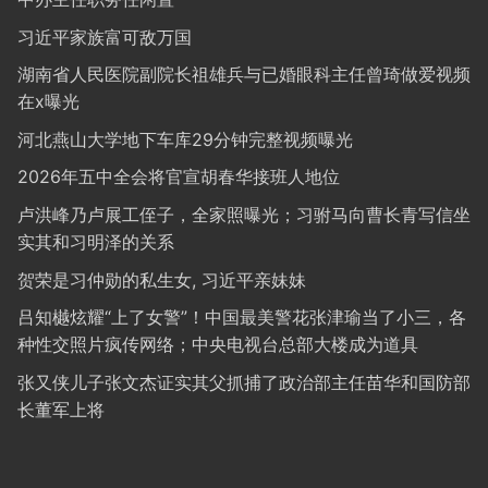
习近平家族富可敌万国
湖南省人民医院副院长祖雄兵与已婚眼科主任曾琦做爱视频
在x曝光
河北燕山大学地下车库29分钟完整视频曝光
2026年五中全会将官宣胡春华接班人地位
卢洪峰乃卢展工侄子，全家照曝光；习驸马向曹长青写信坐
实其和习明泽的关系
贺荣是习仲勋的私生女, 习近平亲妹妹
吕知樾炫耀“上了女警”！中国最美警花张津瑜当了小三，各
种性交照片疯传网络；中央电视台总部大楼成为道具
张又侠儿子张文杰证实其父抓捕了政治部主任苗华和国防部
长董军上将