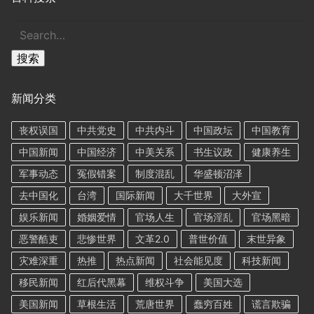
搜
索
搜索
新闻分类
丧权误国
中共党史
中共内斗
中国政坛
中国教育
中国新闻
中国经济
中美关系
书生议政
健康养生
军事动态
冤假错案
制度混乱
华盛顿沼泽
去中国化
台湾
国际新闻
大千世界
大外宣
娱乐新闻
婚姻爱情
官场人生
官场淫乱
官场黑暗
恶警酷吏
悲惨世界
文革2.0
普世价值
末世异象
灾难深重
热推
热点新闻
社会能见度
科技新闻
移民新闻
红后代黑幕
维权斗争
美国大选
美国新闻
草根生活
荒唐世界
蠢穷百姓
谎言欺骗