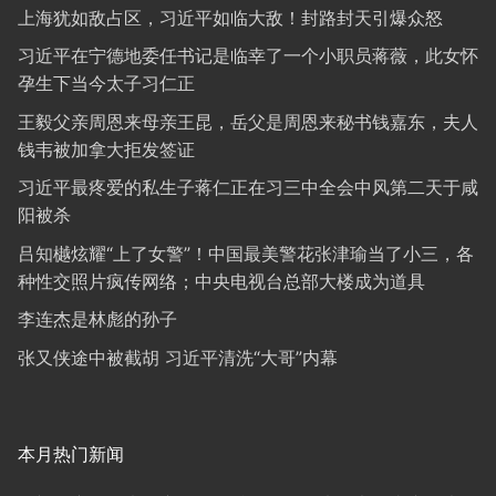
上海犹如敌占区，习近平如临大敌！封路封天引爆众怒
习近平在宁德地委任书记是临幸了一个小职员蒋薇，此女怀
孕生下当今太子习仁正
王毅父亲周恩来母亲王昆，岳父是周恩来秘书钱嘉东，夫人
钱韦被加拿大拒发签证
习近平最疼爱的私生子蒋仁正在习三中全会中风第二天于咸
阳被杀
吕知樾炫耀“上了女警”！中国最美警花张津瑜当了小三，各
种性交照片疯传网络；中央电视台总部大楼成为道具
李连杰是林彪的孙子
张又侠途中被截胡 习近平清洗“大哥”内幕
本月热门新闻