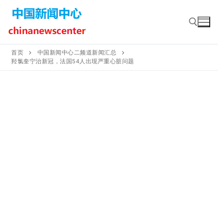
Skip
to
content
首页
中国新闻中心二频道新闻汇总
羟氯奎宁治新冠，法国54人出现严重心脏问题
Search for: