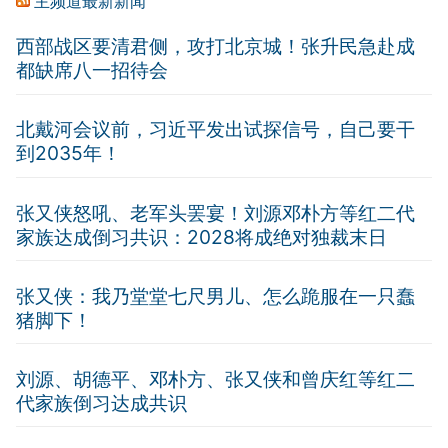
主频道最新新闻
西部战区要清君侧，攻打北京城！张升民急赴成
都缺席八一招待会
北戴河会议前，习近平发出试探信号，自己要干
到2035年！
张又侠怒吼、老军头罢宴！刘源邓朴方等红二代
家族达成倒习共识：2028将成绝对独裁末日
张又侠：我乃堂堂七尺男儿、怎么跪服在一只蠢
猪脚下！
刘源、胡德平、邓朴方、张又侠和曾庆红等红二
代家族倒习达成共识