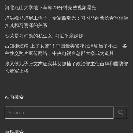
河北燕山大学地下车库29分钟完整视频曝光
卢洪峰乃卢展工侄子，全家照曝光；习驸马向曹长青写信坐
实其和习明泽的关系
贺荣是习仲勋的私生女, 习近平亲妹妹
吕知樾炫耀“上了女警”！中国最美警花张津瑜当了小三，各
种性交照片疯传网络；中央电视台总部大楼成为道具
张又侠儿子张文杰证实其父抓捕了政治部主任苗华和国防部
长董军上将
站内搜索
Search
for:
百科搜索