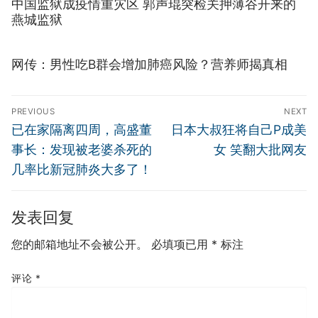
中国监狱成疫情重灾区 郭声琨突检关押薄谷开来的
燕城监狱
网传：男性吃B群会增加肺癌风险？营养师揭真相
文
PREVIOUS
NEXT
章
Previous
Next
已在家隔离四周，高盛董
日本大叔狂将自己P成美
导
post:
post:
事长：发现被老婆杀死的
女 笑翻大批网友
航
几率比新冠肺炎大多了！
发表回复
您的邮箱地址不会被公开。
必填项已用
*
标注
评论
*