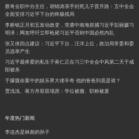
蔡奇去职中办主任，胡锦涛亲手封死儿子晋升路：五中全会
全面安排习近平下台的终极残局
李桥铭正月初五发动政变，突袭中南海抓捕习近平彭丽媛习
明泽；网友呼吁立即枪毙习近平否则中国必然内乱
张又侠四点建议：习近平下台，汪洋上位，政治局常委和委
员选举产生
习近平最疼爱的私生子蒋仁正在习三中全会中风第二天于咸
阳被杀
于朦胧命案中的娱乐界大佬辛奇 他的爸爸到底是谁？
贾浅浅、蒋方舟双双塌房：学位被撤、职称被废
年度热门新闻
李连杰是林彪的孙子