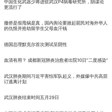
中国生化武器少将进驻武汉P4病毒研究所，阴谋论
更流行了
撤侨是假甩锅是真，国内舆论要掀起屁民对海外华人
的仇恨并抢劫留学生父母血汗钱
德国总理默克尔首次测试呈阴性
血清有用？ 成都新冠肺炎治愈者出院10日”二度感染”
武汉肺炎期间习近平害怕军队起义，外媒爆中共高层
订逃离计划
武汉肺炎结束时间五月29日