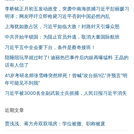
李桥铭正月初五发动政变，突袭中南海抓捕习近平彭丽媛习
明泽；网友呼吁立即枪毙习近平否则中国必然内乱
上海犹如敌占区，习近平如临大敌！封路封天引爆众怒
中共开始半锁国：为阻止官员外逃，取消大量国际航班
习近平五中全会要下台，条件是蔡奇接班！
陪睡陪玩早就过时了! 迪丽热巴事件后内娱再曝猛料 王晶的
话有人信了
41岁考研名师张雪峰突然猝死！曾喊“攻台捐1亿”并预言“明
年可能见不到我”
习近平被3000名全副武装士兵抓捕，人民日报习近平消失
近期文章
贾浅浅、蒋方舟双双塌房：学位被撤、职称被废