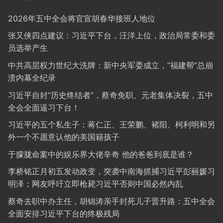
2026年五中全会将官宣胡春华接班人地位
张又侠四点建议：习近平下台，汪洋上位，政治局常委和委
员选举产生
中共高层权力世纪大洗牌：新中央军委成立，“福建帮”总崩
溃内幕全纪录
习近平自封“历史终结者”，蔡奇免职、元老集体决裂，五中
全会全面逼习下台！
习近平的五个私生子：蒋仁正、王荣鹏、褚阳、柯利明和另
外一个不愿意认他的美国籍孩子
于朦胧命案中的娱乐界大佬辛奇 他的爸爸到底是谁？
李桥铭正月初五发动政变，突袭中南海抓捕习近平彭丽媛习
明泽；网友呼吁立即枪毙习近平否则中国必然内乱
蔡奇去职中办主任，胡锦涛亲手封死儿子晋升路：五中全会
全面安排习近平下台的终极残局