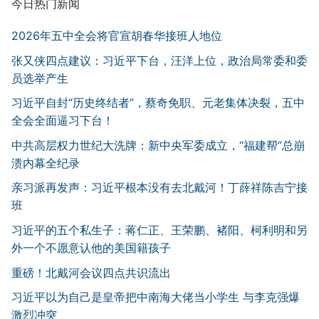
今日热门新闻
2026年五中全会将官宣胡春华接班人地位
张又侠四点建议：习近平下台，汪洋上位，政治局常委和委
员选举产生
习近平自封“历史终结者”，蔡奇免职、元老集体决裂，五中
全会全面逼习下台！
中共高层权力世纪大洗牌：新中央军委成立，“福建帮”总崩
溃内幕全纪录
亲习派再发声：习近平根本没有去北戴河！丁薛祥陈吉宁接
班
习近平的五个私生子：蒋仁正、王荣鹏、褚阳、柯利明和另
外一个不愿意认他的美国籍孩子
重磅！北戴河会议四点共识流出
习近平以为自己是皇帝把中南海大佬当小学生 与李克强爆
激烈冲突