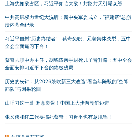
上海犹如敌占区，习近平如临大敌！封路封天引爆众怒
中共高层权力世纪大洗牌：新中央军委成立，“福建帮”总崩
溃内幕全纪录
习近平自封“历史终结者”，蔡奇免职、元老集体决裂，五中
全会全面逼习下台！
蔡奇去职中办主任，胡锦涛亲手封死儿子晋升路：五中全会
全面安排习近平下台的终极残局
历史的丧钟：从2026鼓吹新三大改造”看当年陈毅的“空降
部队”与因果轮回
山呼习这一幕 寒意刺骨！中国正大步向朝鲜迈进
张又侠和红二代要搞死蔡奇；习近平也有意甩锅！