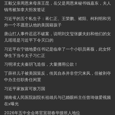
王毅父亲周恩来母亲王昆，岳父是周恩来秘书钱嘉东，夫人
钱韦被加拿大拒发签证
习近平的五个私生子：蒋仁正、王荣鹏、褚阳、柯利明和另
外一个不愿意认他的美国籍孩子
唐山打人事件迟迟不破案，说明刘文玺张媛夫妇和他们的女
儿瑶瑶是习近平下令灭口的
习近平在宁德地委任书记是临幸了一个小职员蒋薇，此女怀
孕生下当今太子习仁正
习明泽丈夫秦玥飞造假，大量挪用公款！
丁薛祥儿子被美国策反，传其自杀并非空穴来风，但被剥夺
中办主任职务任闲置
习近平家族富可敌万国
湖南省人民医院副院长祖雄兵与已婚眼科主任曾琦做爱视频
在x曝光
2026年五中全会将官宣胡春华接班人地位