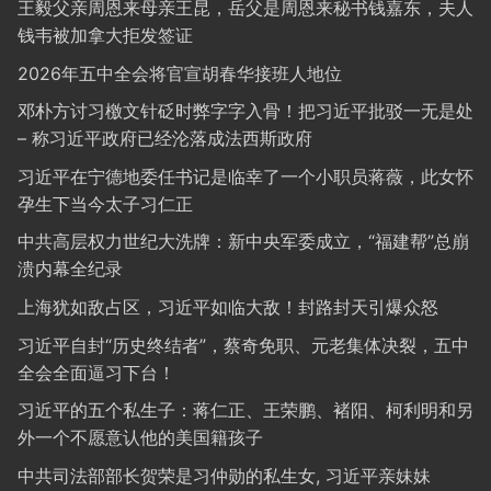
王毅父亲周恩来母亲王昆，岳父是周恩来秘书钱嘉东，夫人
钱韦被加拿大拒发签证
2026年五中全会将官宣胡春华接班人地位
邓朴方讨习檄文针砭时弊字字入骨！把习近平批驳一无是处
– 称习近平政府已经沦落成法西斯政府
习近平在宁德地委任书记是临幸了一个小职员蒋薇，此女怀
孕生下当今太子习仁正
中共高层权力世纪大洗牌：新中央军委成立，“福建帮”总崩
溃内幕全纪录
上海犹如敌占区，习近平如临大敌！封路封天引爆众怒
习近平自封“历史终结者”，蔡奇免职、元老集体决裂，五中
全会全面逼习下台！
习近平的五个私生子：蒋仁正、王荣鹏、褚阳、柯利明和另
外一个不愿意认他的美国籍孩子
中共司法部部长贺荣是习仲勋的私生女, 习近平亲妹妹