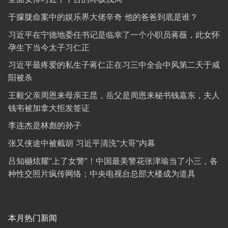
于朦胧命案中的娱乐界大佬辛奇 他的爸爸到底是谁？
习近平在宁德地委任书记是临幸了一个小职员蒋薇，此女怀
孕生下当今太子习仁正
习近平最疼爱的私生子蒋仁正在习三中全会中风第二天于咸
阳被杀
王毅父亲周恩来母亲王昆，岳父是周恩来秘书钱嘉东，夫人
钱韦被加拿大拒发签证
李连杰是林彪的孙子
张又侠途中被截胡 习近平清洗“大哥”内幕
吕知樾炫耀“上了女警”！中国最美警花张津瑜当了小三，各
种性交照片疯传网络；中央电视台总部大楼成为道具
本月热门新闻