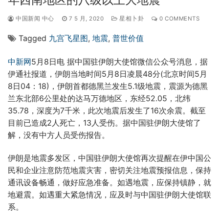
中国新闻 中心
7 5 月, 2020
星相卜卦
0 COMMENTS
Tagged
九宫飞星图
,
地震
,
普世价值
中新网
5月8日电 据中国驻伊朗大使馆微信公众号消息，据
伊通社报道，伊朗当地时间5月8日凌晨48分(北京时间5月
8日04：18)，伊朗首都德黑兰发生5.1级地震，震源为德黑
兰东北部6公里处的达马万德地区，东经52.05，北纬
35.78，深度为7千米，此次地震后发生了16次余震。截至
目前已造成2人死亡，13人受伤。据中国驻伊朗大使馆了
解，没有中方人员受伤报告。
伊朗是地震多发区，中国驻伊朗大使馆再次提醒在伊中国公
民和企业注意防范地震灾害，密切关注地震预报信息，保持
通讯设备畅通，做好应急准备。如遇地震，应保持镇静，就
地避震。如遇重大紧急情况，应及时与中国驻伊朗大使馆联
系。