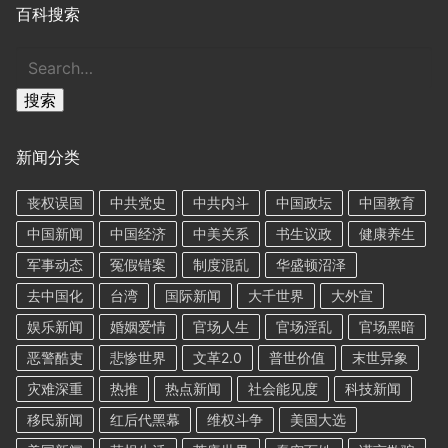
百科搜索
搜
索
搜索
新闻分类
丧权误国
中共党史
中共内斗
中国政坛
中国教育
中国新闻
中国经济
中美关系
书生议政
健康养生
军事动态
冤假错案
制度混乱
华盛顿沼泽
去中国化
台湾
国际新闻
大千世界
大外宣
娱乐新闻
婚姻爱情
官场人生
官场淫乱
官场黑暗
恶警酷吏
悲惨世界
文革2.0
普世价值
末世异象
灾难深重
热推
热点新闻
社会能见度
科技新闻
移民新闻
红后代黑幕
维权斗争
美国大选