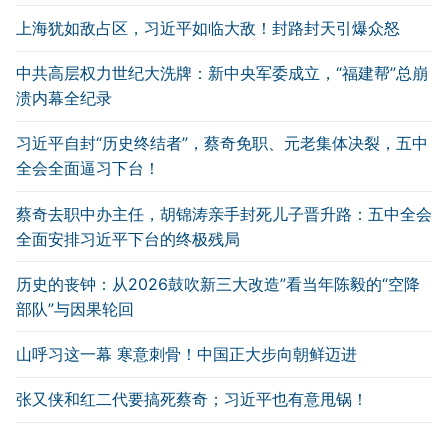
上海犹如敌占区，习近平如临大敌！封路封天引爆众怒
中共高层权力世纪大洗牌：新中央军委成立，“福建帮”总崩
溃内幕全纪录
习近平自封“历史终结者”，蔡奇免职、元老集体决裂，五中
全会全面逼习下台！
蔡奇去职中办主任，胡锦涛亲手封死儿子晋升路：五中全会
全面安排习近平下台的终极残局
历史的丧钟：从2026鼓吹新三大改造”看当年陈毅的“空降
部队”与因果轮回
山呼习这一幕 寒意刺骨！中国正大步向朝鲜迈进
张又侠和红二代要搞死蔡奇；习近平也有意甩锅！