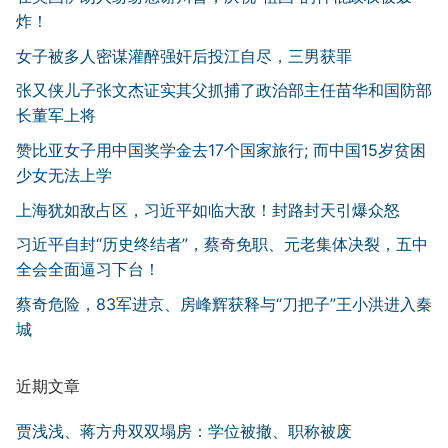
炸！
女子被多人密谋灌醉强奸后投江自尽，三男获罪
张又侠儿子张文杰证实其父抓捕了政治部主任苗华和国防部
长董军上将
赞比亚女子用中国奖学金去17个国家旅行; 而中国15岁贫困
少女无法上学
上海犹如敌占区，习近平如临大敌！封路封天引爆众怒
习近平自封“历史终结者”，蔡奇免职、元老集体决裂，五中
全会全面逼习下台！
蔡奇危险，83军进京、房峰辉获释与“刀把子”王小洪进入秦
城
近期文章
贾浅浅、蒋方舟双双塌房：学位被撤、职称被废