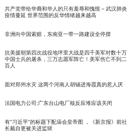
共产党带给华裔和华人的只有羞辱和愧恨 – 武汉肺炎
疫情蔓延 世界范围的反华情绪越来越高
非洲向中国索赔，东南亚一带一路建设全停摆
抗美援朝第四次战役地坪里大战是四千美军对数十万
中国士兵的屠杀，三万志愿军阵亡！美军伤亡不到二
百人
面对郑州水灾 这两个河南人胡锡进海霞真的惹人厌
法国电力公司:广东台山电厂核反应堆应该关闭
有“习近平”的标题下配庙会皇帝图 ，《新京报》前社
长戴自更被关进监狱