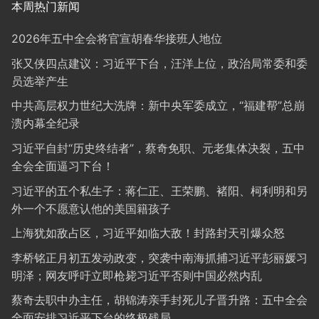
本周热门新闻
2026年五中全会将官宣胡春华接班人地位
张又侠四点建议：习近平下台，汪洋上位，政治局常委和委
员选举产生
中共高层权力世纪大洗牌：新中央军委成立，“福建帮”总崩
溃内幕全纪录
习近平自封“历史终结者”，蔡奇免职、元老集体决裂，五中
全会全面逼习下台！
习近平的五个私生子：蒋仁正、王荣鹏、褚阳、柯利明和另
外一个不愿意认他的美国籍孩子
上海犹如敌占区，习近平如临大敌！封路封天引爆众怒
李桥铭正月初五发动政变，突袭中南海抓捕习近平彭丽媛习
明泽；网友呼吁立即枪毙习近平否则中国必然内乱
蔡奇去职中办主任，胡锦涛亲手封死儿子晋升路：五中全会
全面安排习近平下台的终极残局