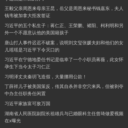
王毅父亲周恩来母亲王昆，岳父是周恩来秘书钱嘉东，夫人
钱韦被加拿大拒发签证
习近平的五个私生子：蒋仁正、王荣鹏、褚阳、柯利明和另
外一个不愿意认他的美国籍孩子
唐山打人事件迟迟不破案，说明刘文玺张媛夫妇和他们的女
儿瑶瑶是习近平下令灭口的
习近平在宁德地委任书记是临幸了一个小职员蒋薇，此女怀
孕生下当今太子习仁正
习明泽丈夫秦玥飞造假，大量挪用公款！
丁薛祥儿子被美国策反，传其自杀并非空穴来风，但被剥夺
中办主任职务任闲置
习近平家族富可敌万国
湖南省人民医院副院长祖雄兵与已婚眼科主任曾琦做爱视频
在x曝光