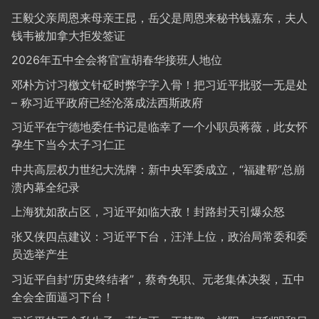
王毅父亲周恩来母亲王昆，岳父是周恩来秘书钱嘉东，夫人
钱韦被加拿大拒发签证
2026年五中全会将官宣胡春华接班人地位
邓朴方讨习檄文针砭时弊字字入骨！把习近平批驳一无是处
– 称习近平政府已经沦落成法西斯政府
习近平在宁德地委任书记是临幸了一个小职员蒋薇，此女怀
孕生下当今太子习仁正
中共高层权力世纪大洗牌：新中央军委成立，“福建帮”总崩
溃内幕全纪录
上海犹如敌占区，习近平如临大敌！封路封天引爆众怒
张又侠四点建议：习近平下台，汪洋上位，政治局常委和委
员选举产生
习近平自封“历史终结者”，蔡奇免职、元老集体决裂，五中
全会全面逼习下台！