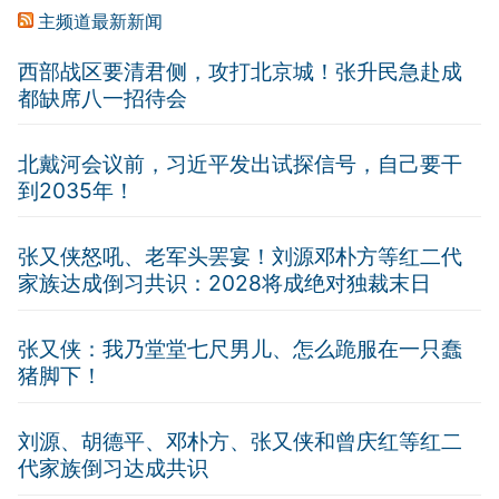
主频道最新新闻
西部战区要清君侧，攻打北京城！张升民急赴成
都缺席八一招待会
北戴河会议前，习近平发出试探信号，自己要干
到2035年！
张又侠怒吼、老军头罢宴！刘源邓朴方等红二代
家族达成倒习共识：2028将成绝对独裁末日
张又侠：我乃堂堂七尺男儿、怎么跪服在一只蠢
猪脚下！
刘源、胡德平、邓朴方、张又侠和曾庆红等红二
代家族倒习达成共识