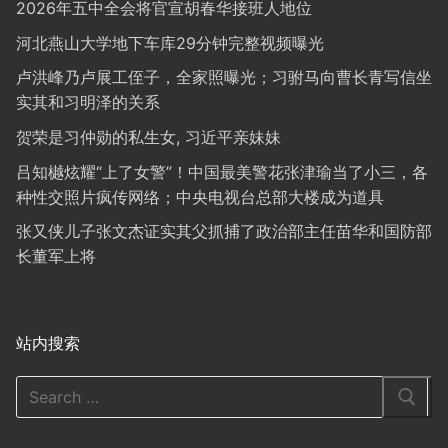
2026年五中全会将官宣胡春华接班人地位
河北燕山大学地下车库29分钟完整视频曝光
卢洪峰乃卢展工侄子，全家照曝光；习驸马向曹长青写信坐
实其和习明泽的关系
贺荣是习仲勋的私生女, 习近平亲妹妹
吕知樾炫耀“上了女警”！中国最美警花张津瑜当了小三，各
种性交照片疯传网络；中央电视台总部大楼成为道具
张又侠儿子张文杰证实其父抓捕了政治部主任苗华和国防部
长董军上将
站内搜索
Search
for: