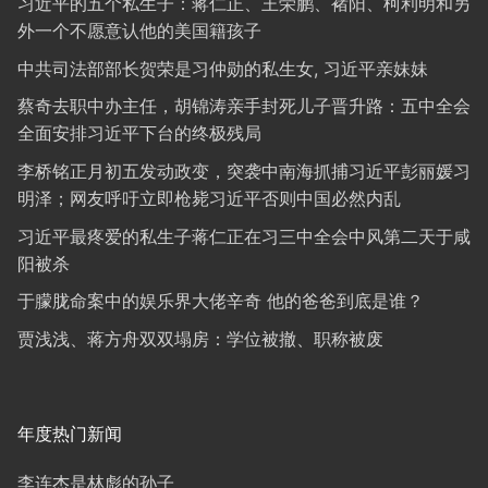
习近平的五个私生子：蒋仁正、王荣鹏、褚阳、柯利明和另
外一个不愿意认他的美国籍孩子
中共司法部部长贺荣是习仲勋的私生女, 习近平亲妹妹
蔡奇去职中办主任，胡锦涛亲手封死儿子晋升路：五中全会
全面安排习近平下台的终极残局
李桥铭正月初五发动政变，突袭中南海抓捕习近平彭丽媛习
明泽；网友呼吁立即枪毙习近平否则中国必然内乱
习近平最疼爱的私生子蒋仁正在习三中全会中风第二天于咸
阳被杀
于朦胧命案中的娱乐界大佬辛奇 他的爸爸到底是谁？
贾浅浅、蒋方舟双双塌房：学位被撤、职称被废
年度热门新闻
李连杰是林彪的孙子