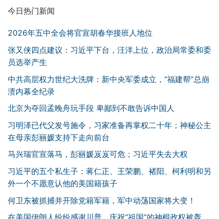
今日热门新闻
2026年五中全会将官宣胡春华接班人地位
张又侠四点建议：习近平下台，汪洋上位，政治局常委和委
员选举产生
中共高层权力世纪大洗牌：新中央军委成立，“福建帮”总崩
溃内幕全纪录
北京为夺回孟晚舟玩手段 卑鄙到不敢告诉中国人
习明泽已代父发号施令，习家准备再掌权二十年；神秘公主
在母亲彭丽媛支持下走向前台
马兴瑞官宣落马，彭丽媛岌岌可危；习近平失去大权
习近平的五个私生子：蒋仁正、王荣鹏、褚阳、柯利明和另
外一个不愿意认他的美国籍孩子
何卫东被抓捕并开除党籍军籍，军中动荡国家将大变！
在美国伊朗人纷纷感谢川普，庆祝“祖国”的神棍政权被轰