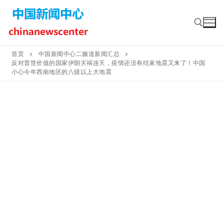
Skip
to
content
首页
中国新闻中心二频道新闻汇总
反对普世价值的国家伊朗灾祸连天，疫情还没有结束地震又来了！中国
Search for:
小心今年西南地区的八级以上大地震