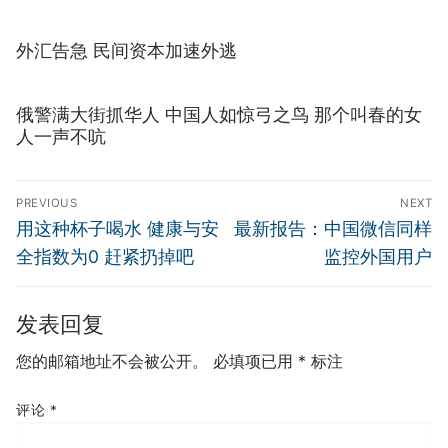
外汇告急 民间资本加速外逃
俄警满大街抓华人 中国人如惊弓之鸟 那个叫春的女
人一声不吭
文
PREVIOUS
NEXT
章
Previous
Next
用这种杯子喝水 健康与安
最新报告：中国微信同样
导
post:
post:
全指数为0 赶紧扔掉吧
监控外国用户
航
发表回复
您的邮箱地址不会被公开。
必填项已用
*
标注
评论
*