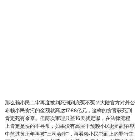
那么赖小民二审再度被判死刑到底冤不冤？大陆官方对外公
布赖小民贪污的金额就高达17.88亿元，这样的贪官获死刑
肯定死有余辜。但两次审理只差16天就定谳，在法律流程
上肯定是快的不寻常，如果没有高层干预赖小民起码能在狱
中熬过黄历年再被“三司会审”，再看赖小民书面上的罪行主