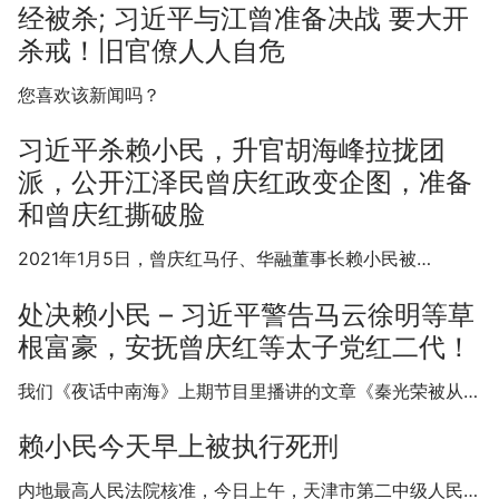
经被杀; 习近平与江曾准备决战 要大开
杀戒！旧官僚人人自危
您喜欢该新闻吗？
习近平杀赖小民，升官胡海峰拉拢团
派，公开江泽民曾庆红政变企图，准备
和曾庆红撕破脸
2021年1月5日，曾庆红马仔、华融董事长赖小民被…
处决赖小民 – 习近平警告马云徐明等草
根富豪，安抚曾庆红等太子党红二代！
我们《夜话中南海》上期节目里播讲的文章《秦光荣被从…
赖小民今天早上被执行死刑
内地最高人民法院核准，今日上午，天津市第二中级人民…