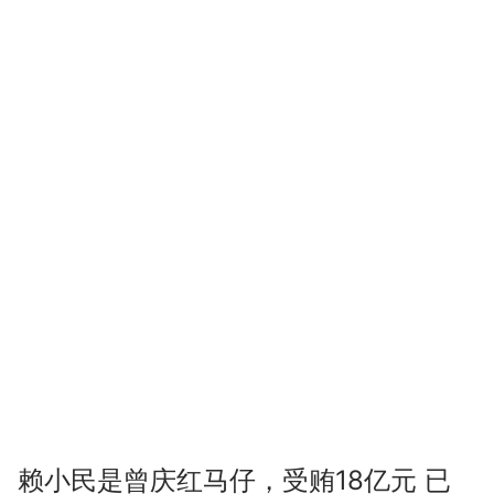
赖小民是曾庆红马仔，受贿18亿元 已