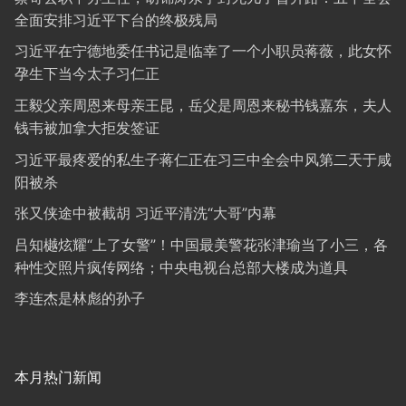
全面安排习近平下台的终极残局
习近平在宁德地委任书记是临幸了一个小职员蒋薇，此女怀
孕生下当今太子习仁正
王毅父亲周恩来母亲王昆，岳父是周恩来秘书钱嘉东，夫人
钱韦被加拿大拒发签证
习近平最疼爱的私生子蒋仁正在习三中全会中风第二天于咸
阳被杀
张又侠途中被截胡 习近平清洗“大哥”内幕
吕知樾炫耀“上了女警”！中国最美警花张津瑜当了小三，各
种性交照片疯传网络；中央电视台总部大楼成为道具
李连杰是林彪的孙子
本月热门新闻