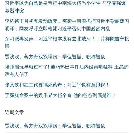
习近平以为自己是皇帝把中南海大佬当小学生 与李克强爆
激烈冲突
李桥铭正月初五发动政变，突袭中南海抓捕习近平彭丽媛习
明泽；网友呼吁立即枪毙习近平否则中国必然内乱
亲习派再发声：习近平根本没有去北戴河！丁薛祥陈吉宁接
班
贾浅浅、蒋方舟双双塌房：学位被撤、职称被废
陪睡陪玩早就过时了! 迪丽热巴事件后内娱再曝猛料 王晶的
话有人信了
张又侠和红二代要搞死蔡奇；习近平也有意甩锅！
于朦胧命案中的娱乐界大佬辛奇 他的爸爸到底是谁？
近期文章
贾浅浅、蒋方舟双双塌房：学位被撤、职称被废