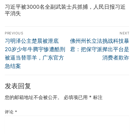
习近平被3000名全副武装士兵抓捕，人民日报习近
平消失
文
PREVIOUS
NEXT
章
Previous
Next
习明泽公主楚晨被泄底
佛州州长立法挑战科技暴
导
post:
post:
20岁少年牛腾宇惨遭酷刑
君：把保守派撵出平台是
航
被逼当替罪羊，广东官方
消费者欺诈
急结案
发表回复
您的邮箱地址不会被公开。
必填项已用
*
标注
评论
*