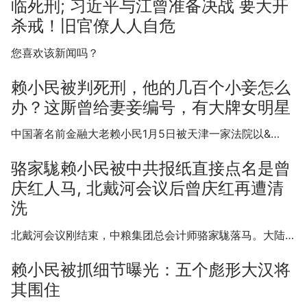
临死刑; 习近平与江曾准备决战 要大开
杀戒！旧官僚人人自危
您喜欢该新闻吗？
赖小民被判死刑，他的几百个小妾怎么
办？这厮曾给妻妾编号，有大牌女明星
中国著名前金融大老赖小民1月5日被天津一家法院以&…
骆家駹赖小民被中共报纸直接点名是曾
庆红人马, 北戴河会议后曾庆红再遭清
洗
北戴河会议刚结束，中粮集团总会计师骆家駹落马。大陆…
赖小民被抓细节曝光：五个彪形大汉将
其围住