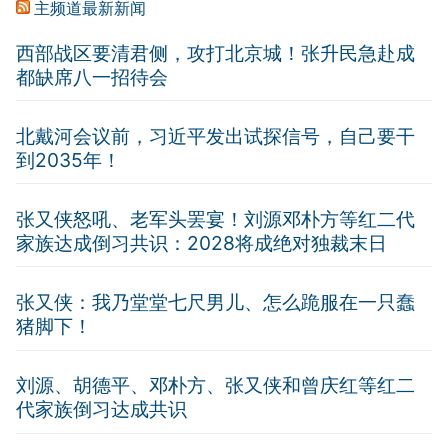
主频道最新新闻
西部战区要清君侧，攻打北京城！张升民急赴成
都缺席八一招待会
北戴河会议前，习近平发出试探信号，自己要干
到2035年！
张又侠怒吼、老军头罢宴！刘源邓朴方等红二代
家族达成倒习共识：2028将成绝对独裁末日
张又侠：我乃堂堂七尺男儿、怎么跪服在一只蠢
猪脚下！
刘源、胡德平、邓朴方、张又侠和曾庆红等红二
代家族倒习达成共识