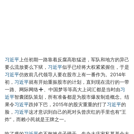
习近平
上任初期一路靠着反腐高歌猛进，军队和地方的异己
要么流放要么下狱，
习近平
似乎已经将大权紧紧握住，于是
习近平
仿效前几代领导人要在股市上有一番作为。2014年
初，
习近平
就有开始重振股市的计划，直到现在流行的一带
一路、网际网络
、中国梦等等高大上词汇都是当时由
习
近平
智囊团队策划，所有准备都是为股市爆发制造概念。结
果令
习近平
跌掉下巴，2015年的股灾重重的打了
习近平
的
脸，
习近平
这才意识到自己的死对头曾庆红的手里也有“王
炸”，而赖小民就是王牌之一。
吃了瘪的
习近平
也不敢掀桌子硬干，先办大庄家私募基金大