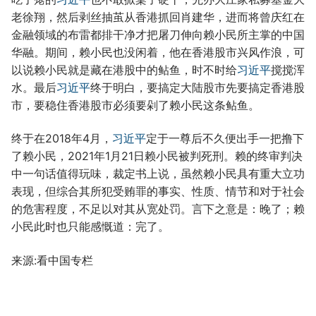
老徐翔，然后剥丝抽茧从香港抓回肖建华，进而将曾庆红在
金融领域的布雷都排干净才把屠刀伸向赖小民所主掌的中国
华融。期间，赖小民也没闲着，他在香港股市兴风作浪，可
以说赖小民就是藏在港股中的鲇鱼，时不时给
习近平
搅搅浑
水。最后
习近平
终于明白，要搞定大陆股市先要搞定香港股
市，要稳住香港股市必须要剁了赖小民这条鲇鱼。
终于在2018年4月，
习近平
定于一尊后不久便出手一把撸下
了赖小民，2021年1月21日赖小民被判死刑。赖的终审判决
中一句话值得玩味，裁定书上说，虽然赖小民具有重大立功
表现，但综合其所犯受贿罪的事实、性质、情节和对于社会
的危害程度，不足以对其从宽处罚。言下之意是：晚了；赖
小民此时也只能感慨道：完了。
来源:看中国专栏