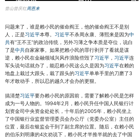
曾山曾庆红
周恩来
问题来了，谁是赖小民的催命阎王，他的催命阎王不是别
人，正是
习近平
本尊。
习近平
不杀周永康、薄熙来是因为
中
共
有“王不王”的政治传统，另外习薄之争本质是夺位，说白
了是
中共
自家家事。如果把赖小民的罪行剥开了看就是谋
逆，赖小民在金融领域兴风作浪险些毁了
习近平
，
习近平
连
军头说句话就办了，能忍赖小民这么久是因为
习近平
在赖的
地盘上栽过大跟头，栽了跟头的
习近平
单单手里的刀磨了3
年才敢动手，所以忍的越久才会办的更狠。
搞清楚
习近平
要办赖小民的原因前，需要了解赖小民是怎样
成为一号人物的。1994年2月，赖小民升任中国人民银行计
划资金司中央资金处处长，十年后的2005年，赖小民坐上
了中国银行业监督管理委员会办公厅（党委办公室）主任的
位置，最后在银监会干到了副主席的位置。随后，在赖小民
的伯乐刘明康的4次劝说下，赖小民才半推半就的去了中国