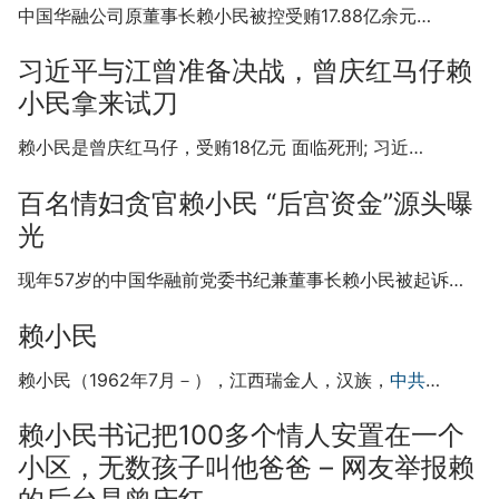
中国华融公司原董事长赖小民被控受贿17.88亿余元…
习近平与江曾准备决战，曾庆红马仔赖
小民拿来试刀
赖小民是曾庆红马仔，受贿18亿元 面临死刑; 习近…
百名情妇贪官赖小民 “后宫资金”源头曝
光
现年57岁的中国华融前党委书纪兼董事长赖小民被起诉…
赖小民
赖小民（1962年7月－），江西瑞金人，汉族，
中共
…
赖小民书记把100多个情人安置在一个
小区，无数孩子叫他爸爸 – 网友举报赖