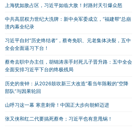
上海犹如敌占区，习近平如临大敌！封路封天引爆众怒
中共高层权力世纪大洗牌：新中央军委成立，“福建帮”总崩
溃内幕全纪录
习近平自封“历史终结者”，蔡奇免职、元老集体决裂，五中
全会全面逼习下台！
蔡奇去职中办主任，胡锦涛亲手封死儿子晋升路：五中全会
全面安排习近平下台的终极残局
历史的丧钟：从2026鼓吹新三大改造”看当年陈毅的“空降
部队”与因果轮回
山呼习这一幕 寒意刺骨！中国正大步向朝鲜迈进
张又侠和红二代要搞死蔡奇；习近平也有意甩锅！