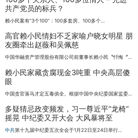
共产党员的标兵？
赖小民案有“3个100”：100多套房、100多个…
高官赖小民情妇不乏家喻户晓女明星 朋
友圈牵出赵薇和吴佩慈
中国华融资产管理股份有限公司前董事长赖小民〝忏悔〞…
赖小民家藏贪腐现金3吨重 中央高层傻
眼
中国贪官落马才定五毒俱全。根据中国中央纪委国家监委…
多疑猜忌政变频发，习一尊近平“龙椅”
摇晃 中纪委又开大会 大风暴将至
中共
第十九届中纪委五次全会于1月22日至24日举行…