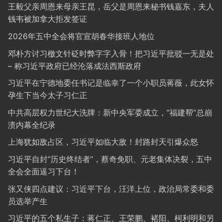
王毅父亲周恩来母亲王昆，岳父是周恩来秘书钱嘉东，夫人
钱韦被加拿大拒发签证
2026年五中全会将官宣胡春华接班人地位
邓朴方讨习檄文针砭时弊字字入骨！把习近平批驳一无是处
– 称习近平政府已经沦落成法西斯政府
习近平在宁德地委任书记是临幸了一个小职员蒋薇，此女怀
孕生下当今太子习仁正
中共高层权力世纪大洗牌：新中央军委成立，“福建帮”总崩
溃内幕全纪录
上海犹如敌占区，习近平如临大敌！封路封天引爆众怒
习近平自封“历史终结者”，蔡奇免职、元老集体决裂，五中
全会全面逼习下台！
张又侠四点建议：习近平下台，汪洋上位，政治局常委和委
员选举产生
习近平的五个私生子：蒋仁正、王荣鹏、褚阳、柯利明和另