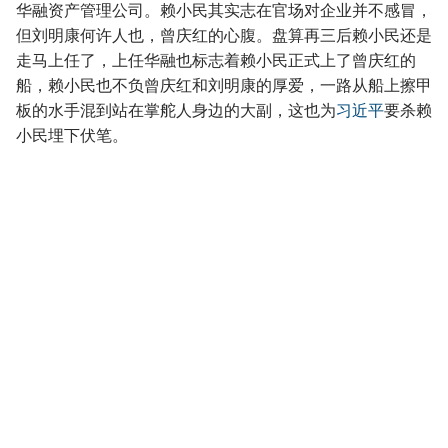
华融资产管理公司。赖小民其实志在官场对企业并不感冒，
但刘明康何许人也，曾庆红的心腹。盘算再三后赖小民还是
走马上任了，上任华融也标志着赖小民正式上了曾庆红的
船，赖小民也不负曾庆红和刘明康的厚爱，一路从船上擦甲
板的水手混到站在掌舵人身边的大副，这也为
习近平
要杀赖
小民埋下伏笔。