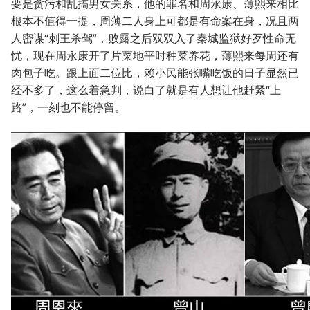
要是贪污和乱搞男女关系，他的罪名和周永康、薄熙来相比
根本不值得一提，周薄二人身上可都是有命案在身，况且两
人密谋“刺王杀驾”，败露之后双双入了秦城监狱好歹性命无
忧，现在周永康开了片菜地平时种菜养花，薄熙来每周还有
肉包子吃。跟上面二位比，赖小民能张嘴吃饭的日子显然已
经不多了，这么着急判，说白了就是有人想让他赶紧“上
路”，一刻也不能停留。