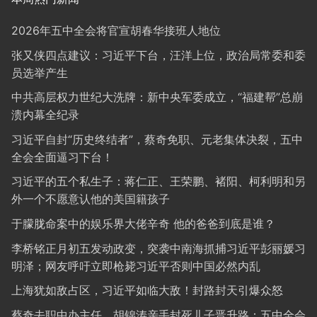
2026年五中全会将官宣胡春华接班人地位
张又侠四点建议：习近平下台，汪洋上位，政治局常委和委
员选举产生
中共高层权力世纪大洗牌：新中央军委成立，“福建帮”总崩
溃内幕全纪录
习近平自封“历史终结者”，蔡奇免职、元老集体决裂，五中
全会全面逼习下台！
习近平的五个私生子：蒋仁正、王荣鹏、褚阳、柯利明和另
外一个不愿意认他的美国籍孩子
于朦胧命案中的娱乐界大佬辛奇 他的爸爸到底是谁？
李桥铭正月初五发动政变，突袭中南海抓捕习近平彭丽媛习
明泽；网友呼吁立即枪毙习近平否则中国必然内乱
上海犹如敌占区，习近平如临大敌！封路封天引爆众怒
蔡奇去职中办主任，胡锦涛亲手封死儿子晋升路：五中全会