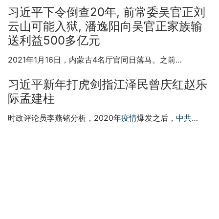
习近平下令倒查20年, 前常委吴官正刘
云山可能入狱, 潘逸阳向吴官正家族输
送利益500多亿元
2021年1月16日，内蒙古4名厅官同日落马。之前…
习近平新年打虎剑指江泽民曾庆红赵乐
际孟建柱
时政评论员李燕铭分析，2020年
疫情
爆发之后，
中共
…