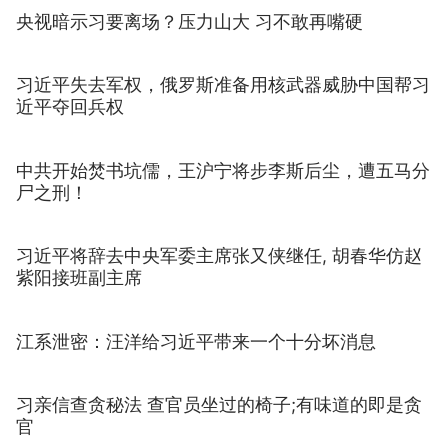
央视暗示习要离场？压力山大 习不敢再嘴硬
习近平失去军权，俄罗斯准备用核武器威胁中国帮习
近平夺回兵权
中共开始焚书坑儒，王沪宁将步李斯后尘，遭五马分
尸之刑！
习近平将辞去中央军委主席张又侠继任, 胡春华仿赵
紫阳接班副主席
江系泄密：汪洋给习近平带来一个十分坏消息
习亲信查贪秘法 查官员坐过的椅子;有味道的即是贪
官