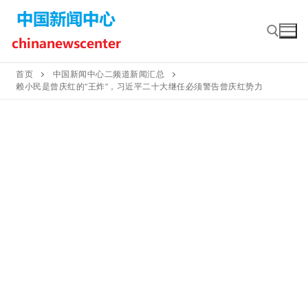
Skip
to
content
首页
中国新闻中心二频道新闻汇总
赖小民是曾庆红的“王炸”，习近平二十大继任必须警告曾庆红势力
Search for: