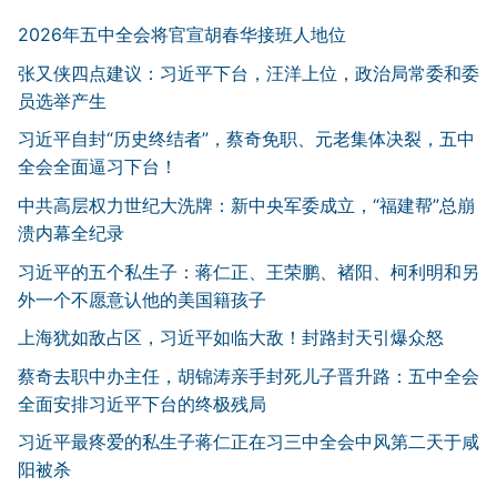
2026年五中全会将官宣胡春华接班人地位
张又侠四点建议：习近平下台，汪洋上位，政治局常委和委
员选举产生
习近平自封“历史终结者”，蔡奇免职、元老集体决裂，五中
全会全面逼习下台！
中共高层权力世纪大洗牌：新中央军委成立，“福建帮”总崩
溃内幕全纪录
习近平的五个私生子：蒋仁正、王荣鹏、褚阳、柯利明和另
外一个不愿意认他的美国籍孩子
上海犹如敌占区，习近平如临大敌！封路封天引爆众怒
蔡奇去职中办主任，胡锦涛亲手封死儿子晋升路：五中全会
全面安排习近平下台的终极残局
习近平最疼爱的私生子蒋仁正在习三中全会中风第二天于咸
阳被杀