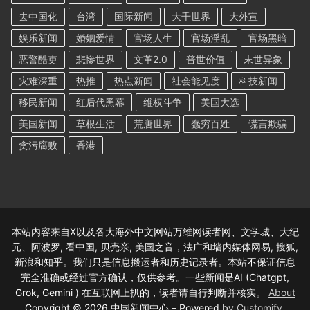
去中国化
台湾
国际新闻
大千世界
大外宣
娱乐新闻
婚姻爱情
官场人生
官场淫乱
官场黑暗
恶警酷吏
悲惨世界
文革2.0
普世价值
末世异象
灾难深重
热推
热点新闻
社会能见度
科技新闻
移民新闻
红后代黑幕
维权斗争
美国大选
美国新闻
草根生活
荒唐世界
蠢穷百姓
谎言欺骗
贪污腐败
香港
本站内容来自X以及各大海外中文网站万维网读者网、文学城、大纪
元、阿波罗, 看中国, 贝壳亲, 美国之音，法广和墙内媒体网易, 搜狐,
新浪和知乎。我们只是信息搬运者和历史记录者。本站不保证信息
完全准确或经过官方确认，仅供参考。一些新闻是AI (Chatgpt,
Grok, Gemini ) 在互联网上扒的，读者请自行判断并核实。
About
Copyright © 2026 中国新闻中心 – Powered by
Customify
.