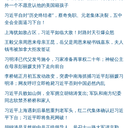
外一个不愿意认他的美国籍孩子
习近平自封“历史终结者”，蔡奇免职、元老集体决裂，五中
全会全面逼习下台！
上海犹如敌占区，习近平如临大敌！封路封天引爆众怒
王毅父亲周恩来母亲王昆，岳父是周恩来秘书钱嘉东，夫人
钱韦被加拿大拒发签证
习明泽已代父发号施令，习家准备再掌权二十年；神秘公主
在母亲彭丽媛支持下走向前台
李桥铭正月初五发动政变，突袭中南海抓捕习近平彭丽媛习
明泽；网友呼吁立即枪毙习近平否则中国必然内乱
习近平兵败如山倒，全军拥立胡锦涛复出; 军队和南方纪委
同志软禁齐桥桥和家人
习近平上海遇刺后暴怒重判老军头，红二代集体确认赶习近
平下台；习近平即将鱼死网破！
胡锦涛是天然的中共正统领导人，号召十一路大军进京勤