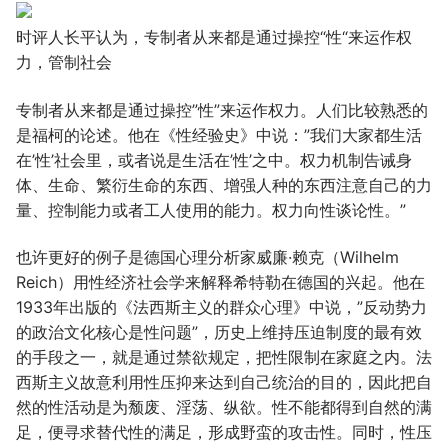
时评人长平认为，专制者从来都是通过操控“性“来运作权
力，管制社会
专制者从来都是通过操控”性”来运作权力。人们比较熟悉的
是福柯的论述。他在《性经验史》中说：”我们大家都生活
在’性’社会里，或者说是生活在’性’之中。权力机制告诫身
体、生命、繁衍生命的东西、增强人种的东西注意自己的力
量、控制能力或者工人使用的能力。权力向性谈论性。”
也许更好的例子是德国心理分析家威廉·赖克（Wilhelm
Reich）用性经济社会学来解释希特勒在德国的兴起。他在
1933年出版的《法西斯主义的群众心理》中说，”反动势力
的政治文化核心是性问题”，历史上维持压迫制度的最有效
的手段之一，就是通过禁欲规定，把性限制在家庭之内。法
西斯主义故意利用性压抑来达到自己统治的目的，因此把自
然的性活动是为颓废、淫荡、纵欲。性不能都得到自然的满
足，便寻求替代性的满足，形成野蛮的攻击性。同时，性压