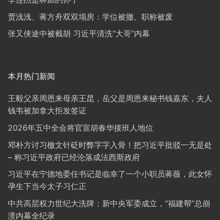
贾浅浅、蒋方舟双双塌房：学位被撤、职称被废
张又侠途中被截胡 习近平清洗“大哥”内幕
本月热门新闻
王毅父亲周恩来母亲王昆，岳父是周恩来秘书钱嘉东，夫人
钱韦被加拿大拒发签证
2026年五中全会将官宣胡春华接班人地位
邓朴方讨习檄文针砭时弊字字入骨！把习近平批驳一无是处
– 称习近平政府已经沦落成法西斯政府
习近平在宁德地委任书记是临幸了一个小职员蒋薇，此女怀
孕生下当今太子习仁正
中共高层权力世纪大洗牌：新中央军委成立，“福建帮”总崩
溃内幕全纪录