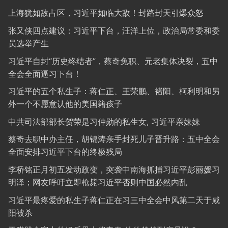
上海犹如敌占区，习近平如临大敌！封路封天引爆众怒
张又侠四点建议：习近平下台，汪洋上位，政治局常委和委
员选举产生
习近平自封“历史终结者”，蔡奇免职、元老集体决裂，五中
全会全面逼习下台！
习近平的五个私生子：蒋仁正、王荣鹏、褚阳、柯利明和另
外一个不愿意认他的美国籍孩子
中共司法部部长贺荣是习仲勋的私生女, 习近平亲妹妹
蔡奇去职中办主任，胡锦涛亲手封死儿子晋升路：五中全会
全面安排习近平下台的终极残局
李桥铭正月初五发动政变，突袭中南海抓捕习近平彭丽媛习
明泽；网友呼吁立即枪毙习近平否则中国必然内乱
习近平最疼爱的私生子蒋仁正在习三中全会中风第二天于咸
阳被杀