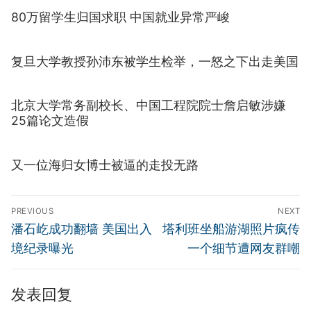
80万留学生归国求职 中国就业异常严峻
复旦大学教授孙沛东被学生检举，一怒之下出走美国
北京大学常务副校长、中国工程院院士詹启敏涉嫌
25篇论文造假
又一位海归女博士被逼的走投无路
文
PREVIOUS
NEXT
章
Previous
Next
潘石屹成功翻墙 美国出入
塔利班坐船游湖照片疯传
导
post:
post:
境纪录曝光
一个细节遭网友群嘲
航
发表回复