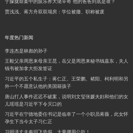
于朦胧命案中的娱乐界大佬辛奇 他的爸爸到底是谁？
贾浅浅、蒋方舟双双塌房：学位被撤、职称被废
年度热门新闻
李连杰是林彪的孙子
王毅父亲周恩来母亲王昆，岳父是周恩来秘书钱嘉东，夫人
钱韦被加拿大拒发签证
习近平的五个私生子：蒋仁正、王荣鹏、褚阳、柯利明和另
外一个不愿意认他的美国籍孩子
唐山打人事件迟迟不破案，说明刘文玺张媛夫妇和他们的女
儿瑶瑶是习近平下令灭口的
习近平在宁德地委任书记是临幸了一个小职员蒋薇，此女怀
孕生下当今太子习仁正
习明泽丈夫秦玥飞造假，大量挪用公款！