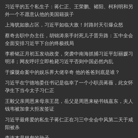
习近平的五个私生子：蒋仁正、王荣鹏、褚阳、柯利明和另
外一个不愿意认他的美国籍孩子
上海犹如敌占区，习近平如临大敌！封路封天引爆众怒
蔡奇去职中办主任，胡锦涛亲手封死儿子晋升路：五中全会
全面安排习近平下台的终极残局
李桥铭正月初五发动政变，突袭中南海抓捕习近平彭丽媛习
明泽；网友呼吁立即枪毙习近平否则中国必然内乱
于朦胧命案中的娱乐界大佬辛奇 他的爸爸到底是谁？
习近平在宁德地委任书记是临幸了一个小职员蒋薇，此女怀
孕生下当今太子习仁正
王毅父亲周恩来母亲王昆，岳父是周恩来秘书钱嘉东，夫人
钱韦被加拿大拒发签证
习近平最疼爱的私生子蒋仁正在习三中全会中风第二天于咸
阳被杀
李连杰是林彪的孙子