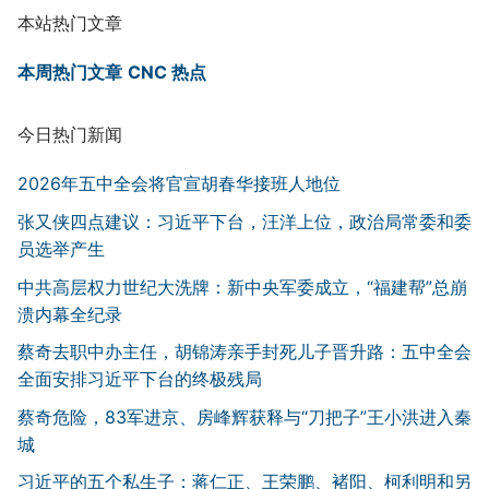
本站热门文章
本周热门文章
CNC 热点
今日热门新闻
2026年五中全会将官宣胡春华接班人地位
张又侠四点建议：习近平下台，汪洋上位，政治局常委和委
员选举产生
中共高层权力世纪大洗牌：新中央军委成立，“福建帮”总崩
溃内幕全纪录
蔡奇去职中办主任，胡锦涛亲手封死儿子晋升路：五中全会
全面安排习近平下台的终极残局
蔡奇危险，83军进京、房峰辉获释与“刀把子”王小洪进入秦
城
习近平的五个私生子：蒋仁正、王荣鹏、褚阳、柯利明和另