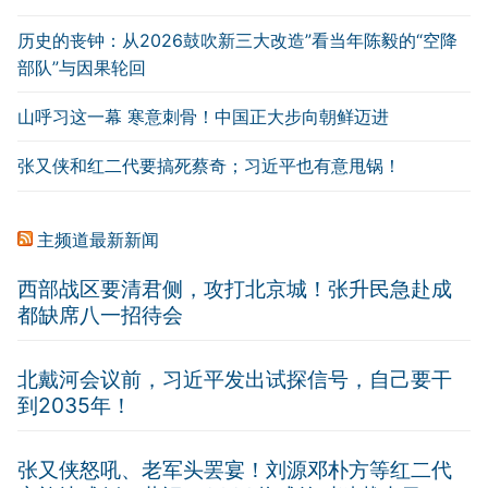
历史的丧钟：从2026鼓吹新三大改造”看当年陈毅的“空降
部队”与因果轮回
山呼习这一幕 寒意刺骨！中国正大步向朝鲜迈进
张又侠和红二代要搞死蔡奇；习近平也有意甩锅！
主频道最新新闻
西部战区要清君侧，攻打北京城！张升民急赴成
都缺席八一招待会
北戴河会议前，习近平发出试探信号，自己要干
到2035年！
张又侠怒吼、老军头罢宴！刘源邓朴方等红二代