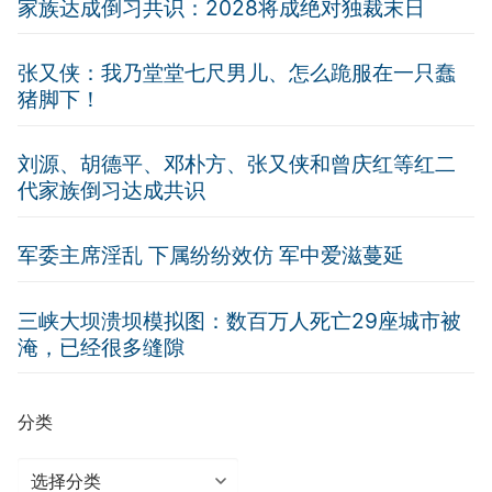
家族达成倒习共识：2028将成绝对独裁末日
张又侠：我乃堂堂七尺男儿、怎么跪服在一只蠢
猪脚下！
刘源、胡德平、邓朴方、张又侠和曾庆红等红二
代家族倒习达成共识
军委主席淫乱 下属纷纷效仿 军中爱滋蔓延
三峡大坝溃坝模拟图：数百万人死亡29座城市被
淹，已经很多缝隙
分类
分