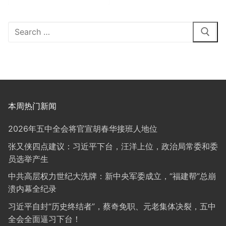
类
Search
for:
本周热门新闻
2026年五中全会将官宣胡春华接班人地位
张又侠四点建议：习近平下台，汪洋上位，政治局常委和委
员选举产生
中共高层权力世纪大洗牌：新中央军委成立，“福建帮”总崩
溃内幕全纪录
习近平自封“历史终结者”，蔡奇免职、元老集体决裂，五中
全会全面逼习下台！