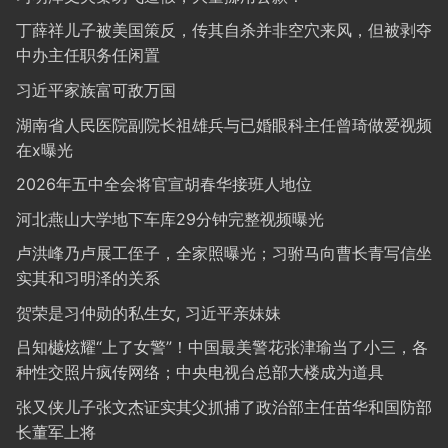
丁薛祥儿子被美国策反，传其自杀并非空穴来风，但被剥夺
中办主任职务任闲置
习近平家族富可敌万国
湖南省人民医院副院长祖雄兵与已婚眼科主任曾琦做爱视频
在x曝光
2026年五中全会将官宣胡春华接班人地位
河北燕山大学地下车库29分钟完整视频曝光
卢洪峰乃卢展工侄子，全家照曝光；习驸马向曹长青写信坐
实其和习明泽的关系
贺荣是习仲勋的私生女, 习近平亲妹妹
吕知樾炫耀“上了女警”！中国最美警花张津瑜当了小三，各
种性交照片疯传网络；中央电视台总部大楼成为道具
张又侠儿子张文杰证实其父抓捕了政治部主任苗华和国防部
长董军上将