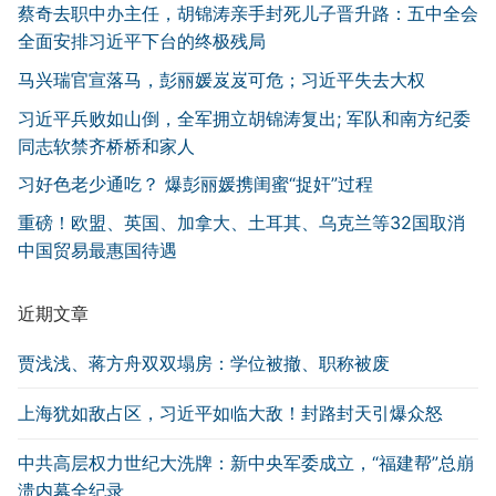
蔡奇去职中办主任，胡锦涛亲手封死儿子晋升路：五中全会
全面安排习近平下台的终极残局
马兴瑞官宣落马，彭丽媛岌岌可危；习近平失去大权
习近平兵败如山倒，全军拥立胡锦涛复出; 军队和南方纪委
同志软禁齐桥桥和家人
习好色老少通吃？ 爆彭丽媛携闺蜜“捉奸”过程
重磅！欧盟、英国、加拿大、土耳其、乌克兰等32国取消
中国贸易最惠国待遇
近期文章
贾浅浅、蒋方舟双双塌房：学位被撤、职称被废
上海犹如敌占区，习近平如临大敌！封路封天引爆众怒
中共高层权力世纪大洗牌：新中央军委成立，“福建帮”总崩
溃内幕全纪录