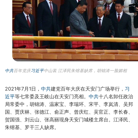
中共
百年党庆
习近平
中山装 江泽民朱镕基缺席，胡锦涛一脸媚相
2021年7月1日，
中共
建党百年大庆在天安门广场举行，
习
近平
等七常委及王岐山在天安门亮相。
中共
十八名卸任政治
局常委中，胡锦涛、温家宝、李瑞环、宋平、李岚清、吴邦
国、贾庆林、张德江、俞正声、曾庆红、吴官正、李长春、
贺国强、刘云山、张高丽现身天安门城楼主席台。江泽民、
朱镕基、罗干三人缺席。