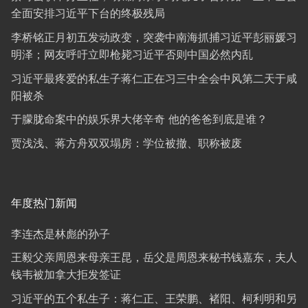
全面安排习近平下台的终极残局
李桥铭正月初五发动政变，突袭中南海抓捕习近平彭丽媛习
明泽；网友呼吁立即枪毙习近平否则中国必然内乱
习近平最疼爱的私生子蒋仁正在习三中全会中风第二天于咸
阳被杀
于朦胧命案中的娱乐界大佬辛奇 他的爸爸到底是谁？
贾浅浅、蒋方舟双双塌房：学位被撤、职称被废
年度热门新闻
李连杰是林彪的孙子
王毅父亲周恩来母亲王昆，岳父是周恩来秘书钱嘉东，夫人
钱韦被加拿大拒发签证
习近平的五个私生子：蒋仁正、王荣鹏、褚阳、柯利明和另