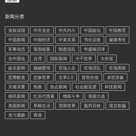
新闻分类
丧权误国
中共党史
中共内斗
中国政坛
中国教育
中国新闻
中国经济
中美关系
书生议政
健康养生
军事动态
冤假错案
制度混乱
华盛顿沼泽
去中国化
台湾
国际新闻
大千世界
大外宣
娱乐新闻
婚姻爱情
官场人生
官场淫乱
官场黑暗
恶警酷吏
悲惨世界
文革2.0
普世价值
末世异象
灾难深重
热推
热点新闻
社会能见度
科技新闻
移民新闻
红后代黑幕
维权斗争
美国大选
美国新闻
草根生活
荒唐世界
蠢穷百姓
谎言欺骗
贪污腐败
香港