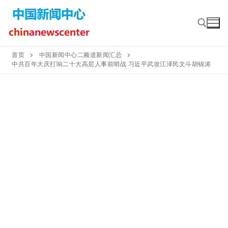
Skip
to
content
首页
中国新闻中心二频道新闻汇总
中共百年大庆打响二十大高层人事前哨战 习近平武攻江泽民文斗胡锦涛
Search for: