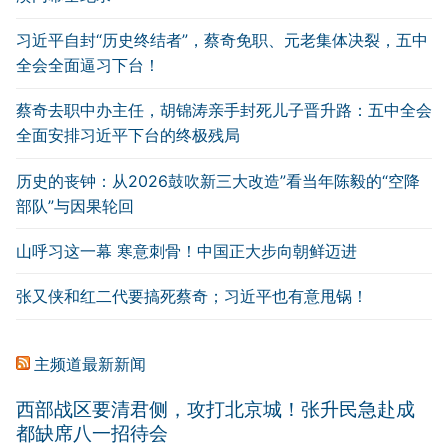
习近平自封“历史终结者”，蔡奇免职、元老集体决裂，五中
全会全面逼习下台！
蔡奇去职中办主任，胡锦涛亲手封死儿子晋升路：五中全会
全面安排习近平下台的终极残局
历史的丧钟：从2026鼓吹新三大改造”看当年陈毅的“空降
部队”与因果轮回
山呼习这一幕 寒意刺骨！中国正大步向朝鲜迈进
张又侠和红二代要搞死蔡奇；习近平也有意甩锅！
主频道最新新闻
西部战区要清君侧，攻打北京城！张升民急赴成
都缺席八一招待会