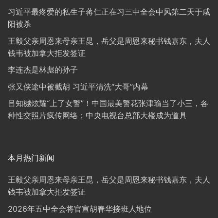
习近平最疼爱的私生子蒋仁正在习三中全会中风第二天于咸
阳被杀
王毅父亲周恩来母亲王昆，岳父是周恩来秘书钱嘉东，夫人
钱韦被加拿大拒发签证
李连杰是林彪的孙子
张又侠途中被截胡 习近平清洗“大哥”内幕
吕知樾炫耀“上了女警”！中国最美警花张津瑜当了小三，各
种性交照片疯传网络；中央电视台总部大楼成为道具
本月热门新闻
王毅父亲周恩来母亲王昆，岳父是周恩来秘书钱嘉东，夫人
钱韦被加拿大拒发签证
2026年五中全会将官宣胡春华接班人地位