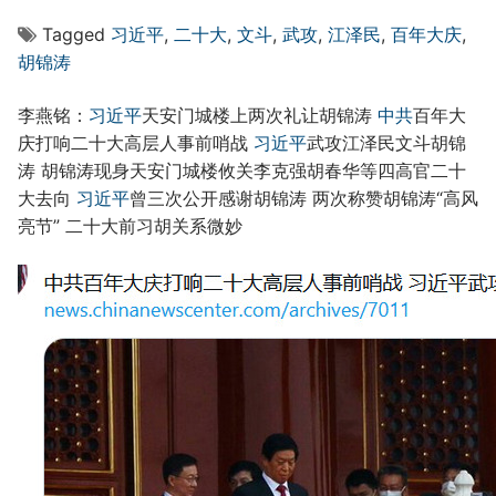
Tagged
习近平
,
二十大
,
文斗
,
武攻
,
江泽民
,
百年大庆
,
胡锦涛
李燕铭：
习近平
天安门城楼上两次礼让胡锦涛
中共
百年大
庆打响二十大高层人事前哨战
习近平
武攻江泽民文斗胡锦
涛 胡锦涛现身天安门城楼攸关李克强胡春华等四高官二十
大去向
习近平
曾三次公开感谢胡锦涛 两次称赞胡锦涛“高风
亮节” 二十大前习胡关系微妙