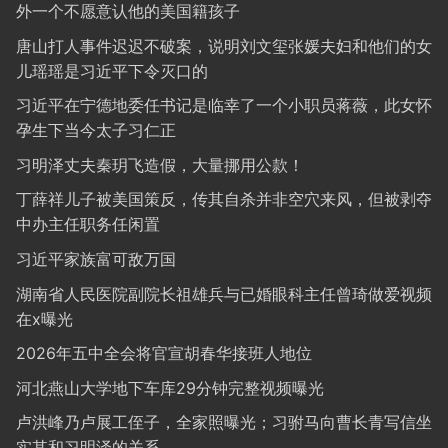
外一个不愿意认他的美国籍孩子
唐山打人事件迟迟不破案，说明刘文玺张媛夫妇和他们的女
儿瑶瑶是习近平下令灭口的
习近平在宁德地委任书记是临幸了一个小职员蒋薇，此女怀
孕生下当今太子习仁正
习明泽丈夫秦玥飞造假，大量挪用公款！
丁薛祥儿子被美国策反，传其自杀并非空穴来风，但被剥夺
中办主任职务任闲置
习近平家族富可敌万国
湖南省人民医院副院长祖雄兵与已婚眼科主任曾琦做爱视频
在x曝光
2026年五中全会将官宣胡春华接班人地位
河北燕山大学地下车库29分钟完整视频曝光
卢洪峰乃卢展工侄子，全家照曝光；习驸马向曹长青写信坐
实其和习明泽的关系