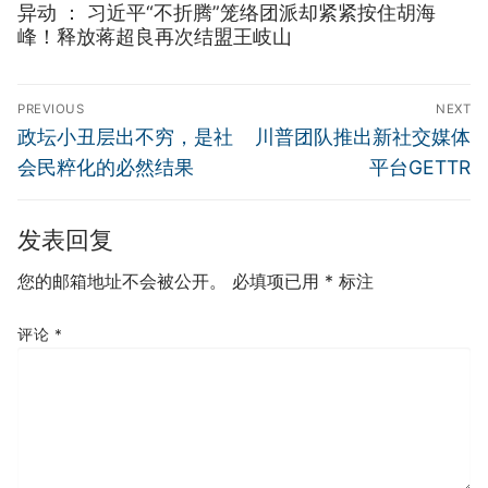
异动 ： 习近平“不折腾”笼络团派却紧紧按住胡海
峰！释放蒋超良再次结盟王岐山
文
PREVIOUS
NEXT
章
Previous
Next
政坛小丑层出不穷，是社
川普团队推出新社交媒体
导
post:
post:
会民粹化的必然结果
平台GETTR
航
发表回复
您的邮箱地址不会被公开。
必填项已用
*
标注
评论
*