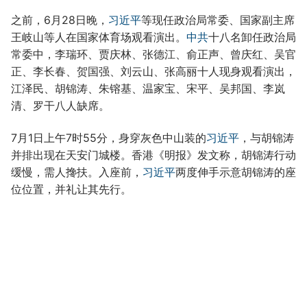
之前，6月28日晚，
习近平
等现任政治局常委、国家副主席
王岐山等人在国家体育场观看演出。
中共
十八名卸任政治局
常委中，李瑞环、贾庆林、张德江、俞正声、曾庆红、吴官
正、李长春、贺国强、刘云山、张高丽十人现身观看演出，
江泽民、胡锦涛、朱镕基、温家宝、宋平、吴邦国、李岚
清、罗干八人缺席。
7月1日上午7时55分，身穿灰色中山装的
习近平
，与胡锦涛
并排出现在天安门城楼。香港《明报》发文称，胡锦涛行动
缓慢，需人搀扶。入座前，
习近平
两度伸手示意胡锦涛的座
位位置，并礼让其先行。