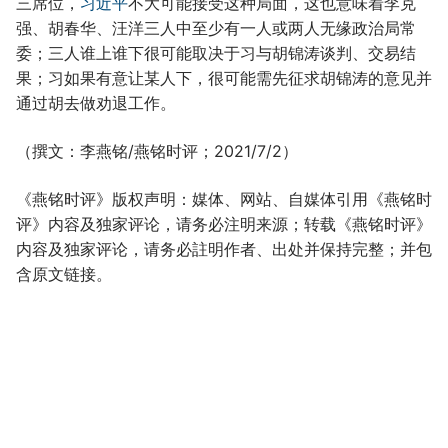
三席位，
习近平
不大可能接受这种局面，这也意味着李克
强、胡春华、汪洋三人中至少有一人或两人无缘政治局常
委；三人谁上谁下很可能取决于习与胡锦涛谈判、交易结
果；习如果有意让某人下，很可能需先征求胡锦涛的意见并
通过胡去做劝退工作。
（撰文：李燕铭/燕铭时评；2021/7/2）
《燕铭时评》版权声明：媒体、网站、自媒体引用《燕铭时
评》内容及独家评论，请务必注明来源；转载《燕铭时评》
内容及独家评论，请务必註明作者、出处并保持完整；并包
含原文链接。