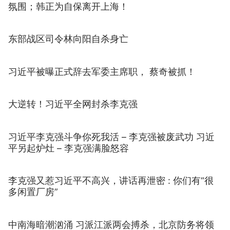
氛围；韩正为自保离开上海！
东部战区司令林向阳自杀身亡
习近平被曝正式辞去军委主席职， 蔡奇被抓！
大逆转！习近平全网封杀李克强
习近平李克强斗争你死我活 – 李克强被废武功 习近
平另起炉灶 – 李克强满脸怒容
李克强又惹习近平不高兴，讲话再泄密 : 你们有“很
多闲置厂房”
中南海暗潮汹涌 习派江派两会搏杀，北京防务将领