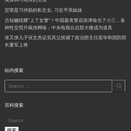
贺荣是习仲勋的私生女, 习近平亲妹妹
吕知樾炫耀“上了女警”！中国最美警花张津瑜当了小三，各
种性交照片疯传网络；中央电视台总部大楼成为道具
张又侠儿子张文杰证实其父抓捕了政治部主任苗华和国防部
长董军上将
站内搜索
Search
for:
百科搜索
搜
索
搜索