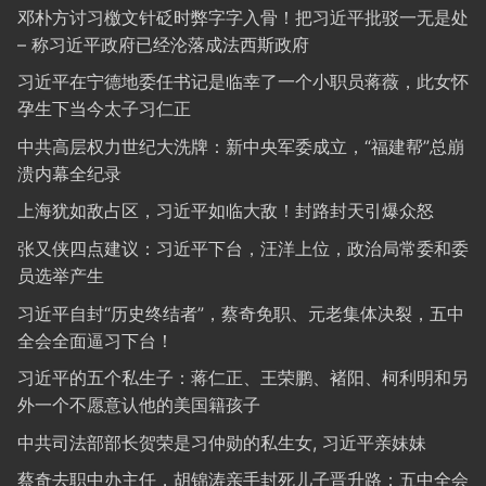
邓朴方讨习檄文针砭时弊字字入骨！把习近平批驳一无是处
– 称习近平政府已经沦落成法西斯政府
习近平在宁德地委任书记是临幸了一个小职员蒋薇，此女怀
孕生下当今太子习仁正
中共高层权力世纪大洗牌：新中央军委成立，“福建帮”总崩
溃内幕全纪录
上海犹如敌占区，习近平如临大敌！封路封天引爆众怒
张又侠四点建议：习近平下台，汪洋上位，政治局常委和委
员选举产生
习近平自封“历史终结者”，蔡奇免职、元老集体决裂，五中
全会全面逼习下台！
习近平的五个私生子：蒋仁正、王荣鹏、褚阳、柯利明和另
外一个不愿意认他的美国籍孩子
中共司法部部长贺荣是习仲勋的私生女, 习近平亲妹妹
蔡奇去职中办主任，胡锦涛亲手封死儿子晋升路：五中全会