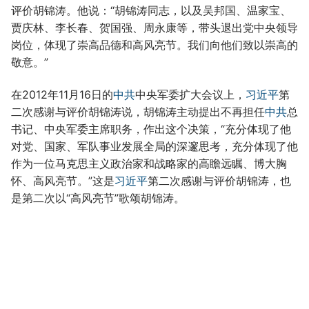
评价胡锦涛。他说：“胡锦涛同志，以及吴邦国、温家宝、
贾庆林、李长春、贺国强、周永康等，带头退出党中央领导
岗位，体现了崇高品德和高风亮节。我们向他们致以崇高的
敬意。”
在2012年11月16日的
中共
中央军委扩大会议上，
习近平
第
二次感谢与评价胡锦涛说，胡锦涛主动提出不再担任
中共
总
书记、中央军委主席职务，作出这个决策，“充分体现了他
对党、国家、军队事业发展全局的深邃思考，充分体现了他
作为一位马克思主义政治家和战略家的高瞻远瞩、博大胸
怀、高风亮节。”这是
习近平
第二次感谢与评价胡锦涛，也
是第二次以“高风亮节”歌颂胡锦涛。