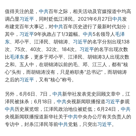
值得关注的是，
中共
百年之际，相关活动及官媒报道中均高
调凸显
习近平
，同时贬低江泽民。2021年6月27日
中共
发
布建党百年大事记，对
中共
百年历史进行了最新时代划分；
其中，
习近平
9年执政占了1/3篇幅。
中共
5名领导人
毛泽
东
、邓小平、江泽民、胡锦涛、
习近平
的名字分别出现138
次、75次、40次、32次、184次。
习近平
的名字出现次数
比
毛泽东
多，更多于邓小平、江泽民、胡锦涛3人出现次数
之和。五人中，在胡锦涛以前的毛、邓、江三人，都有“核
心”头衔，而胡锦涛没有，只是称职务“总书记”，而胡锦涛
之后的
习近平
，又有“核心”称号。
另外，6月6日、7日，
中共
新华社发表党史回顾文章中，江
泽民被抹杀；6月18日，
中共
央视新闻联播报道
习近平
参观
中共
历史展览馆，江泽民政治地位被贬低；6月24日，
中共
央视新闻联播报道新华社关于
中共
中央办公厅有关负责人的
专访中，封杀江泽民等前
中共
党魁，只突出
习近平
。