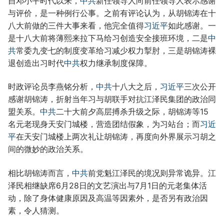
自邓小平时代以来，
中共
新任领导人向前任领导人表示感谢
与评价，是一种例行公事。之前有评论认为，从胡锦涛在十
八大前做的三件大事来看，他完全值得
习近平
如此感谢。一
是十八大前将薄熙来拉下马给习创造安全接班环境，二是
中
共
常委九变七的制度变革给习减少权力掣肘，三是胡锦涛裸
退创造出习时代
中共
权力继承制度保障。
时政评论员李燕铭分析，
中共
十八大之后，
习近平
三次公开
感谢胡锦涛，折射当年习与胡联手对抗江泽民集团的政治同
盟关系。
中共
二十大前夕高层搏杀升级之际，胡锦涛等15
名元老现身天安门城楼，营造团结假象，为习站台；而
习近
平
在天安门城楼上两次礼让胡锦涛，再度向外界展示习胡之
间的微妙的政治关系。
相比胡锦涛而言，
中共
前党魁江泽民的境况则异常诡异。江
泽民相继缺席6月28日的文艺演出与7月1日的元老集体活
动，除了身体健康原因及高温等因素外，是否另有政治因
素，令人猜测。