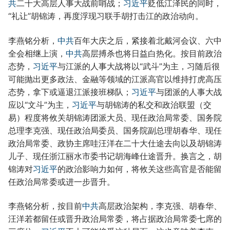
共
二十大高层人事大战前哨战；
习近平
贬低江泽民的同时，
“礼让”胡锦涛，再度浮现习联手胡打击江的政治动向。
李燕铭分析，
中共
百年大庆之后，紧接着北戴河会议、六中
全会相继上演，
中共
高层搏杀也将日益白热化。按目前政治
态势，
习近平
与江派的人事大战将以“武斗”为主，习随后很
可能抛出更多政法、金融等领域的江派高官以维持打虎高压
态势，拿下或逼退江派接班梯队；
习近平
与团派的人事大战
应以“文斗”为主，
习近平
与胡锦涛的私交和政治联盟（交
易）程度将攸关胡锦涛团派大员、现任政治局常委、国务院
总理李克强、现任政治局委员、国务院副总理胡春华、现任
政治局常委、政协主席哇汪洋在二十大仕途去向以及胡锦涛
儿子、现任浙江丽水市委书记胡海峰仕途晋升。换言之，胡
锦涛对
习近平
的政治影响力如何，将攸关这些高官是否能留
任政治局常委或进一步晋升。
李燕铭分析，按目前
中共
高层政治架构，李克强、胡春华、
汪洋若都留任或晋升政治局常委，将占据政治局常委七席的