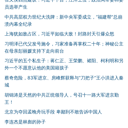
员选举产生
中共高层权力世纪大洗牌：新中央军委成立，“福建帮”总崩
溃内幕全纪录
上海犹如敌占区，习近平如临大敌！封路封天引爆众怒
习明泽已代父发号施令，习家准备再掌权二十年；神秘公主
在母亲彭丽媛支持下走向前台
习近平的五个私生子：蒋仁正、王荣鹏、褚阳、柯利明和另
外一个不愿意认他的美国籍孩子
蔡奇危险，83军进京、房峰辉获释与“刀把子”王小洪进入秦
城
胡锦涛是天然的中共正统领导人，号召十一路大军进京勤
王！
北京为夺回孟晚舟玩手段 卑鄙到不敢告诉中国人
李连杰是林彪的孙子