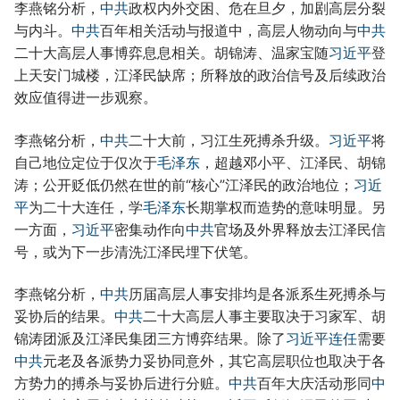
李燕铭分析，
中共
政权内外交困、危在旦夕，加剧高层分裂
与内斗。
中共
百年相关活动与报道中，高层人物动向与
中共
二十大高层人事博弈息息相关。胡锦涛、温家宝随
习近平
登
上天安门城楼，江泽民缺席；所释放的政治信号及后续政治
效应值得进一步观察。
李燕铭分析，
中共
二十大前，习江生死搏杀升级。
习近平
将
自己地位定位于仅次于
毛泽东
，超越邓小平、江泽民、胡锦
涛；公开贬低仍然在世的前“核心”江泽民的政治地位；
习近
平
为二十大连任，学
毛泽东
长期掌权而造势的意味明显。另
一方面，
习近平
密集动作向
中共
官场及外界释放去江泽民信
号，或为下一步清洗江泽民埋下伏笔。
李燕铭分析，
中共
历届高层人事安排均是各派系生死搏杀与
妥协后的结果。
中共
二十大高层人事主要取决于习家军、胡
锦涛团派及江泽民集团三方博弈结果。除了
习近平连任
需要
中共
元老及各派势力妥协同意外，其它高层职位也取决于各
方势力的搏杀与妥协后进行分赃。
中共
百年大庆活动形同
中