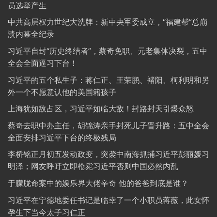
员选举产生
中共高层权力世纪大洗牌：新中央军委成立，“福建帮”总崩
溃内幕全纪录
习近平自封“历史终结者”，蔡奇免职、元老集体决裂，五中
全会全面逼习下台！
习近平的五个私生子：蒋仁正、王荣鹏、褚阳、柯利明和另
外一个不愿意认他的美国籍孩子
上海犹如敌占区，习近平如临大敌！封路封天引爆众怒
蔡奇去职中办主任，胡锦涛亲手封死儿子晋升路：五中全会
全面安排习近平下台的终极残局
李桥铭正月初五发动政变，突袭中南海抓捕习近平彭丽媛习
明泽；网友呼吁立即枪毙习近平否则中国必然内乱
于朦胧命案中的娱乐界大佬辛奇 他的爸爸到底是谁？
习近平在宁德地委任书记是临幸了一个小职员蒋薇，此女怀
孕生下当今太子习仁正