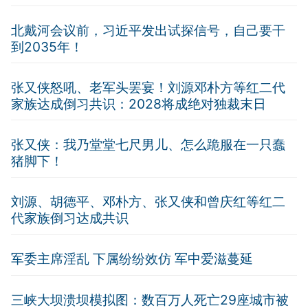
北戴河会议前，习近平发出试探信号，自己要干
到2035年！
张又侠怒吼、老军头罢宴！刘源邓朴方等红二代
家族达成倒习共识：2028将成绝对独裁末日
张又侠：我乃堂堂七尺男儿、怎么跪服在一只蠢
猪脚下！
刘源、胡德平、邓朴方、张又侠和曾庆红等红二
代家族倒习达成共识
军委主席淫乱 下属纷纷效仿 军中爱滋蔓延
三峡大坝溃坝模拟图：数百万人死亡29座城市被