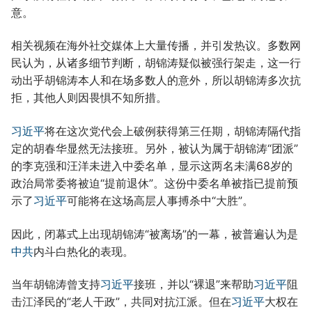
意。
相关视频在海外社交媒体上大量传播，并引发热议。多数网
民认为，从诸多细节判断，胡锦涛疑似被强行架走，这一行
动出乎胡锦涛本人和在场多数人的意外，所以胡锦涛多次抗
拒，其他人则因畏惧不知所措。
习近平
将在这次党代会上破例获得第三任期，胡锦涛隔代指
定的胡春华显然无法接班。另外，被认为属于胡锦涛“团派”
的李克强和汪洋未进入中委名单，显示这两名未满68岁的
政治局常委将被迫“提前退休”。这份中委名单被指已提前预
示了
习近平
可能将在这场高层人事搏杀中“大胜”。
因此，闭幕式上出现胡锦涛“被离场”的一幕，被普遍认为是
中共
内斗白热化的表现。
当年胡锦涛曾支持
习近平
接班，并以“裸退”来帮助
习近平
阻
击江泽民的“老人干政”，共同对抗江派。但在
习近平
大权在