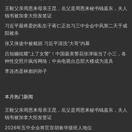
王毅父亲周恩来母亲王昆，岳父是周恩来秘书钱嘉东，夫人
钱韦被加拿大拒发签证
习近平最疼爱的私生子蒋仁正在习三中全会中风第二天于咸
阳被杀
张又侠途中被截胡 习近平清洗“大哥”内幕
吕知樾炫耀“上了女警”！中国最美警花张津瑜当了小三，各
种性交照片疯传网络；中央电视台总部大楼成为道具
李连杰是林彪的孙子
本月热门新闻
王毅父亲周恩来母亲王昆，岳父是周恩来秘书钱嘉东，夫人
钱韦被加拿大拒发签证
2026年五中全会将官宣胡春华接班人地位