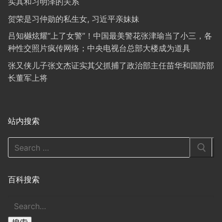
实其和习明泽的关系
贺荣是习仲勋的私生女, 习近平亲妹妹
吕知樾炫耀“上了女警”！中国最美警花张津瑜当了小三，各
种性交照片疯传网络；中央电视台总部大楼成为道具
张又侠儿子张文杰证实其父抓捕了政治部主任苗华和国防部
长董军上将
站内搜索
Search
for:
百科搜索
搜
索