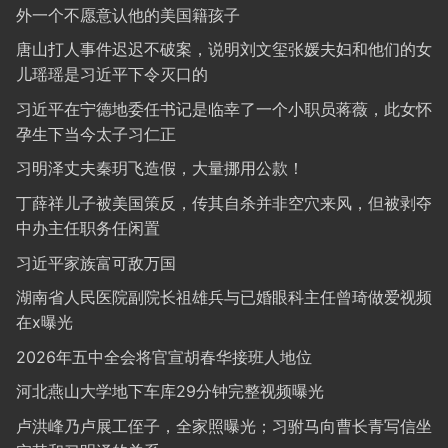
外一个不愿意认他的美国籍孩子
唐山打人事件迟迟不破案，说明刘文玺张媛夫妇和他们的女
儿瑶瑶是习近平下令灭口的
习近平在宁德地委任书记是临幸了一个小职员蒋薇，此女怀
孕生下当今太子习仁正
习明泽丈夫秦玥飞造假，大量挪用公款！
丁薛祥儿子被美国策反，传其自杀并非空穴来风，但被剥夺
中办主任职务任闲置
习近平家族富可敌万国
湖南省人民医院副院长祖雄兵与已婚眼科主任曾琦做爱视频
在x曝光
2026年五中全会将官宣胡春华接班人地位
河北燕山大学地下车库29分钟完整视频曝光
卢洪峰乃卢展工侄子，全家照曝光；习驸马向曹长青写信坐