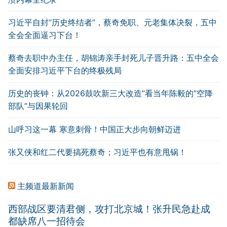
习近平自封“历史终结者”，蔡奇免职、元老集体决裂，五中
全会全面逼习下台！
蔡奇去职中办主任，胡锦涛亲手封死儿子晋升路：五中全会
全面安排习近平下台的终极残局
历史的丧钟：从2026鼓吹新三大改造”看当年陈毅的“空降
部队”与因果轮回
山呼习这一幕 寒意刺骨！中国正大步向朝鲜迈进
张又侠和红二代要搞死蔡奇；习近平也有意甩锅！
主频道最新新闻
西部战区要清君侧，攻打北京城！张升民急赴成
都缺席八一招待会