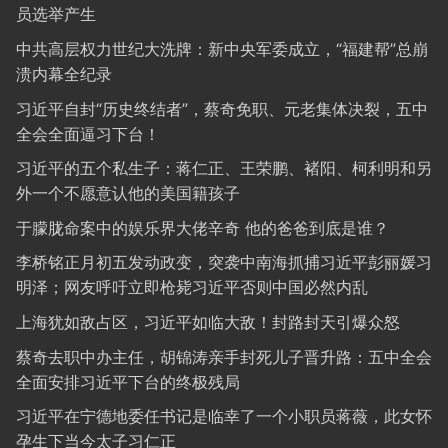
员选举产生
中共高层权力世纪大洗牌：新中央军委成立，“福建帮”总崩
溃内幕全纪录
习近平自封“历史终结者”，蔡奇免职、元老集体决裂，五中
全会全面逼习下台！
习近平的五个私生子：蒋仁正、王荣鹏、褚阳、柯利明和另
外一个不愿意认他的美国籍孩子
于朦胧命案中的娱乐界大佬辛奇 他的爸爸到底是谁？
李桥铭正月初五发动政变，突袭中南海抓捕习近平彭丽媛习
明泽；网友呼吁立即枪毙习近平否则中国必然内乱
上海犹如敌占区，习近平如临大敌！封路封天引爆众怒
蔡奇去职中办主任，胡锦涛亲手封死儿子晋升路：五中全会
全面安排习近平下台的终极残局
习近平在宁德地委任书记是临幸了一个小职员蒋薇，此女怀
孕生下当今太子习仁正