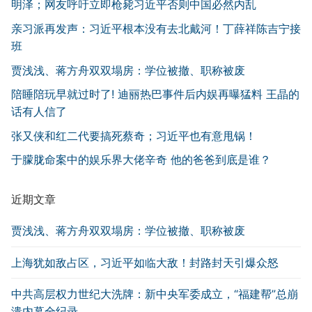
明泽；网友呼吁立即枪毙习近平否则中国必然内乱
亲习派再发声：习近平根本没有去北戴河！丁薛祥陈吉宁接
班
贾浅浅、蒋方舟双双塌房：学位被撤、职称被废
陪睡陪玩早就过时了! 迪丽热巴事件后内娱再曝猛料 王晶的
话有人信了
张又侠和红二代要搞死蔡奇；习近平也有意甩锅！
于朦胧命案中的娱乐界大佬辛奇 他的爸爸到底是谁？
近期文章
贾浅浅、蒋方舟双双塌房：学位被撤、职称被废
上海犹如敌占区，习近平如临大敌！封路封天引爆众怒
中共高层权力世纪大洗牌：新中央军委成立，“福建帮”总崩
溃内幕全纪录