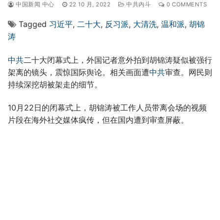
中国新闻 中心
22 10 月, 2022
中共内斗
0 COMMENTS
Tagged
习近平
,
二十大
,
反习派
,
大清洗
,
温和派
,
胡锦
涛
中共
二十大闭幕式上，外国记者意外拍到胡锦涛疑似被强行
架离的镜头，震惊国际舆论。相关画面遭
中共
审查。网民则
持续深挖胡被架走的细节。
10月22日的闭幕式上，胡锦涛被工作人员带离会场的视频
片段在海外社交媒体疯传，但在国内遭到审查屏蔽。