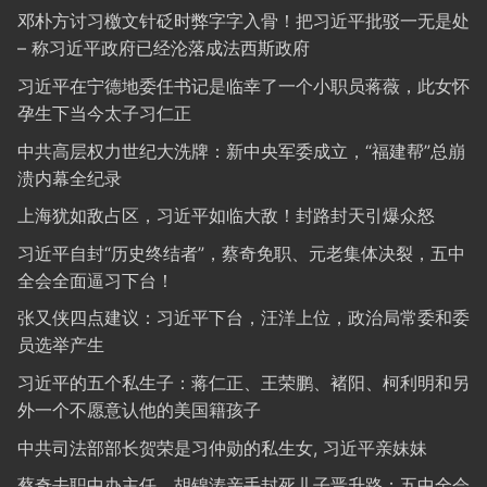
邓朴方讨习檄文针砭时弊字字入骨！把习近平批驳一无是处
– 称习近平政府已经沦落成法西斯政府
习近平在宁德地委任书记是临幸了一个小职员蒋薇，此女怀
孕生下当今太子习仁正
中共高层权力世纪大洗牌：新中央军委成立，“福建帮”总崩
溃内幕全纪录
上海犹如敌占区，习近平如临大敌！封路封天引爆众怒
习近平自封“历史终结者”，蔡奇免职、元老集体决裂，五中
全会全面逼习下台！
张又侠四点建议：习近平下台，汪洋上位，政治局常委和委
员选举产生
习近平的五个私生子：蒋仁正、王荣鹏、褚阳、柯利明和另
外一个不愿意认他的美国籍孩子
中共司法部部长贺荣是习仲勋的私生女, 习近平亲妹妹
蔡奇去职中办主任，胡锦涛亲手封死儿子晋升路：五中全会