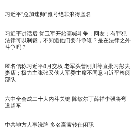
习近平”总加速师”雅号绝非浪得虚名
习近平讲话后 党卫军开始高喊斗争；网友：有罪犯
法律可以制裁，不知道他们要斗争谁？是在法律之外
斗争吗？
匿名信称习近平8月交权 老军头曹刚川等直批习彭夫
妻店；极力主张张又侠人军委主席不同意习近平检阅
部队
六中全会成二十大内斗关键 陈敏尔丁薛祥李强将弯
道超车
中共地方人事洗牌 多名高官转任闲职