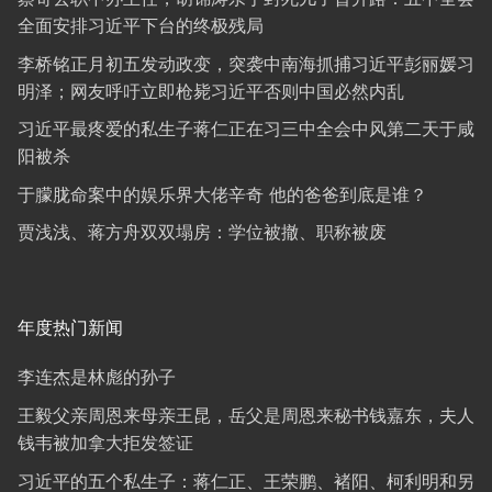
全面安排习近平下台的终极残局
李桥铭正月初五发动政变，突袭中南海抓捕习近平彭丽媛习
明泽；网友呼吁立即枪毙习近平否则中国必然内乱
习近平最疼爱的私生子蒋仁正在习三中全会中风第二天于咸
阳被杀
于朦胧命案中的娱乐界大佬辛奇 他的爸爸到底是谁？
贾浅浅、蒋方舟双双塌房：学位被撤、职称被废
年度热门新闻
李连杰是林彪的孙子
王毅父亲周恩来母亲王昆，岳父是周恩来秘书钱嘉东，夫人
钱韦被加拿大拒发签证
习近平的五个私生子：蒋仁正、王荣鹏、褚阳、柯利明和另