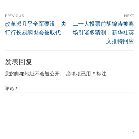
文
PREVIOUS
NEXT
章
Previous
Next
改革派几乎全军覆没；央
二十大投票前胡锦涛被离
导
post:
post:
行行长易纲也会被取代
场引诸多猜测，新华社英
航
文推特回应
发表回复
您的邮箱地址不会被公开。
必填项已用
*
标注
评论
*