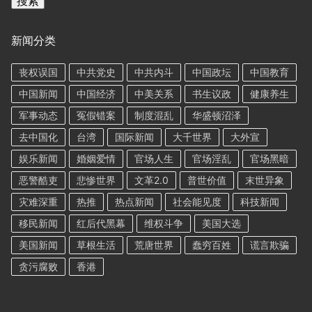
搜索
新闻分类
丧权误国
中共党史
中共内斗
中国政坛
中国教育
中国新闻
中国经济
中美关系
书生议政
健康养生
军事动态
冤假错案
制度混乱
华盛顿沼泽
去中国化
台湾
国际新闻
大千世界
大外宣
娱乐新闻
婚姻爱情
官场人生
官场淫乱
官场黑暗
恶警酷吏
悲惨世界
文革2.0
普世价值
末世异象
灾难深重
热推
热点新闻
社会能见度
科技新闻
移民新闻
红后代黑幕
维权斗争
美国大选
美国新闻
草根生活
荒唐世界
蠢穷百姓
谎言欺骗
贪污腐败
香港