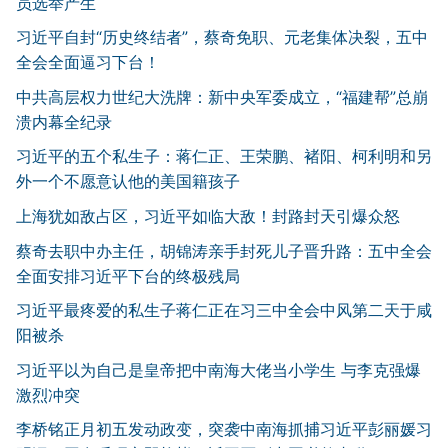
员选举产生
习近平自封“历史终结者”，蔡奇免职、元老集体决裂，五中
全会全面逼习下台！
中共高层权力世纪大洗牌：新中央军委成立，“福建帮”总崩
溃内幕全纪录
习近平的五个私生子：蒋仁正、王荣鹏、褚阳、柯利明和另
外一个不愿意认他的美国籍孩子
上海犹如敌占区，习近平如临大敌！封路封天引爆众怒
蔡奇去职中办主任，胡锦涛亲手封死儿子晋升路：五中全会
全面安排习近平下台的终极残局
习近平最疼爱的私生子蒋仁正在习三中全会中风第二天于咸
阳被杀
习近平以为自己是皇帝把中南海大佬当小学生 与李克强爆
激烈冲突
李桥铭正月初五发动政变，突袭中南海抓捕习近平彭丽媛习