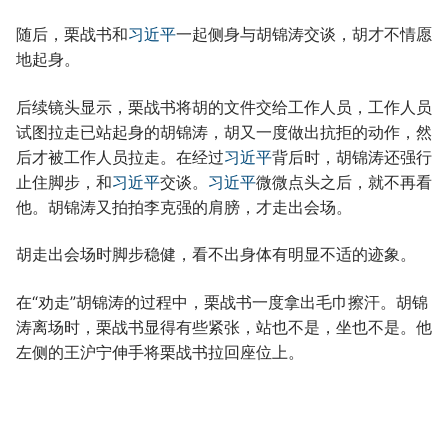
随后，栗战书和
习近平
一起侧身与胡锦涛交谈，胡才不情愿
地起身。
后续镜头显示，栗战书将胡的文件交给工作人员，工作人员
试图拉走已站起身的胡锦涛，胡又一度做出抗拒的动作，然
后才被工作人员拉走。在经过
习近平
背后时，胡锦涛还强行
止住脚步，和
习近平
交谈。
习近平
微微点头之后，就不再看
他。胡锦涛又拍拍李克强的肩膀，才走出会场。
胡走出会场时脚步稳健，看不出身体有明显不适的迹象。
在“劝走”胡锦涛的过程中，栗战书一度拿出毛巾擦汗。胡锦
涛离场时，栗战书显得有些紧张，站也不是，坐也不是。他
左侧的王沪宁伸手将栗战书拉回座位上。