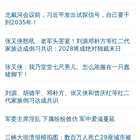
北戴河会议前，习近平发出试探信号，自己要干
到2035年！
张又侠怒吼、老军头罢宴！刘源邓朴方等红二代
家族达成倒习共识：2028将成绝对独裁末日
张又侠：我乃堂堂七尺男儿、怎么跪服在一只蠢
猪脚下！
刘源、胡德平、邓朴方、张又侠和曾庆红等红二
代家族倒习达成共识
军委主席淫乱 下属纷纷效仿 军中爱滋蔓延
三峡大坝溃坝模拟图：数百万人死亡29座城市被