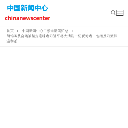
Skip
to
content
首页
中国新闻中心二频道新闻汇总
胡锦涛从会场被架走意味者习近平将大清洗一切反对者，包括反习派和
Search for:
温和派