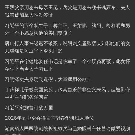
王毅父亲周恩来母亲王昆，岳父是周恩来秘书钱嘉东，夫人
钱韦被加拿大拒发签证
习近平的五个私生子：蒋仁正、王荣鹏、褚阳、柯利明和另
外一个不愿意认他的美国籍孩子
唐山打人事件迟迟不破案，说明刘文玺张媛夫妇和他们的女
儿瑶瑶是习近平下令灭口的
习近平在宁德地委任书记是临幸了一个小职员蒋薇，此女怀
孕生下当今太子习仁正
习明泽丈夫秦玥飞造假，大量挪用公款！
丁薛祥儿子被美国策反，传其自杀并非空穴来风，但被剥夺
中办主任职务任闲置
习近平家族富可敌万国
2026年五中全会将官宣胡春华接班人地位
湖南省人民医院副院长祖雄兵与已婚眼科主任曾琦做爱视频