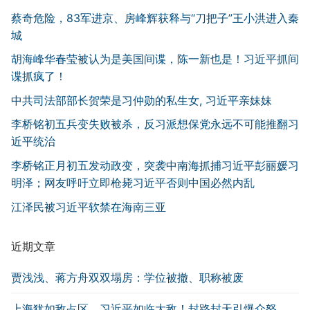
蔡奇危险，83军进京、房峰辉获释与“刀把子”王小洪进入秦
城
胡海峰华春莹被认为是美国间谍，陈一新也是！习近平抓间
谍抓疯了！
中共司法部部长贺荣是习仲勋的私生女, 习近平亲妹妹
李桥铭初五兵变失败被杀，反习派想保党永远不可能推翻习
近平统治
李桥铭正月初五发动政变，突袭中南海抓捕习近平彭丽媛习
明泽；网友呼吁立即枪毙习近平否则中国必然内乱
江泽民被习近平软禁在海南三亚
近期文章
贾浅浅、蒋方舟双双塌房：学位被撤、职称被废
上海犹如敌占区，习近平如临大敌！封路封天引爆众怒