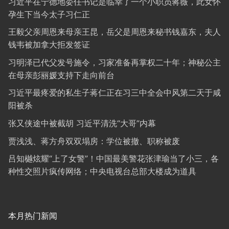
习近平在宁德地委任书记是临幸了一个小职员蒋薇，此女怀
孕生下当今太子习仁正
王毅父亲周恩来母亲王昆，岳父是周恩来秘书钱嘉东，夫人
钱韦被加拿大拒发签证
习明泽已代父发号施令，习家准备再掌权二十年；神秘公主
在母亲彭丽媛支持下走向前台
习近平最疼爱的私生子蒋仁正在习三中全会中风第二天于咸
阳被杀
张又侠途中被截胡 习近平清洗“大哥”内幕
贾浅浅、蒋方舟双双塌房：学位被撤、职称被废
吕知樾炫耀“上了女警”！中国最美警花张津瑜当了小三，各
种性交照片疯传网络；中央电视台总部大楼成为道具
本月热门新闻