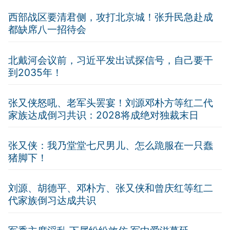
西部战区要清君侧，攻打北京城！张升民急赴成
都缺席八一招待会
北戴河会议前，习近平发出试探信号，自己要干
到2035年！
张又侠怒吼、老军头罢宴！刘源邓朴方等红二代
家族达成倒习共识：2028将成绝对独裁末日
张又侠：我乃堂堂七尺男儿、怎么跪服在一只蠢
猪脚下！
刘源、胡德平、邓朴方、张又侠和曾庆红等红二
代家族倒习达成共识