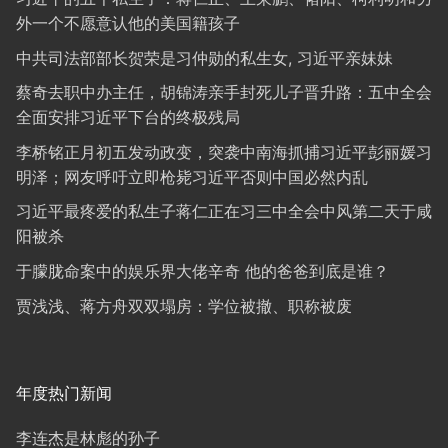
外一个不愿意认他的美国籍孩子
中共司法部部长贺荣是习仲勋的私生女, 习近平亲妹妹
蔡奇去职中办主任，胡锦涛亲手封死儿子晋升路：五中全会
全面安排习近平下台的终极残局
李桥铭正月初五发动政变，突袭中南海抓捕习近平彭丽媛习
明泽；网友呼吁立即枪毙习近平否则中国必然内乱
习近平最疼爱的私生子蒋仁正在习三中全会中风第二天于咸
阳被杀
于朦胧命案中的娱乐界大佬辛奇 他的爸爸到底是谁？
贾浅浅、蒋方舟双双塌房：学位被撤、职称被废
年度热门新闻
李连杰是林彪的孙子