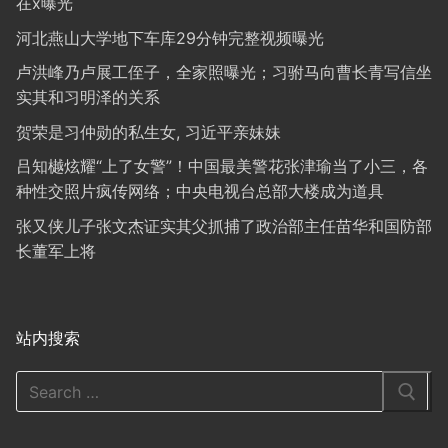
在x曝光
河北燕山大学地下车库29分钟完整视频曝光
卢洪峰乃卢展工侄子，全家照曝光；习驸马向曹长青写信坐
实其和习明泽的关系
贺荣是习仲勋的私生女, 习近平亲妹妹
吕知樾炫耀“上了女警”！中国最美警花张津瑜当了小三，各
种性交照片疯传网络；中央电视台总部大楼成为道具
张又侠儿子张文杰证实其父抓捕了政治部主任苗华和国防部
长董军上将
站内搜索
Search
for: