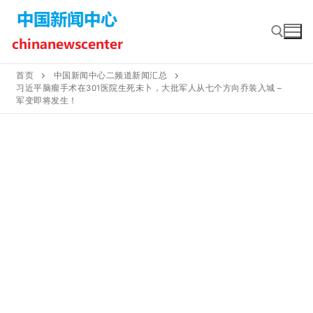
Skip
to
content
首页
中国新闻中心二频道新闻汇总
习近平脑瘤手术在301医院生死未卜，大批军人从七个方向乔装入城 –
Search for:
军变即将发生！