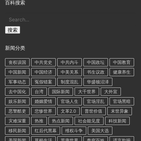
百科搜索
搜
索
搜索
新闻分类
丧权误国
中共党史
中共内斗
中国政坛
中国教育
中国新闻
中国经济
中美关系
书生议政
健康养生
军事动态
冤假错案
制度混乱
华盛顿沼泽
去中国化
台湾
国际新闻
大千世界
大外宣
娱乐新闻
婚姻爱情
官场人生
官场淫乱
官场黑暗
恶警酷吏
悲惨世界
文革2.0
普世价值
末世异象
灾难深重
热推
热点新闻
社会能见度
科技新闻
移民新闻
红后代黑幕
维权斗争
美国大选
美国新闻
草根生活
荒唐世界
蠢穷百姓
谎言欺骗