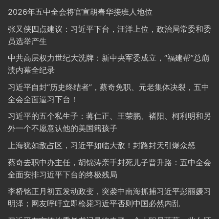
2026年五中全会将官宣胡春华接班人地位
张又侠四点建议：习近平下台，汪洋上位，政治局常委和委
员选举产生
中共高层权力世纪大洗牌：新中央军委成立，“福建帮”总崩
溃内幕全纪录
习近平自封“历史终结者”，蔡奇免职、元老集体决裂，五中
全会全面逼习下台！
习近平的五个私生子：蒋仁正、王荣鹏、褚阳、柯利明和另
外一个不愿意认他的美国籍孩子
上海犹如敌占区，习近平如临大敌！封路封天引爆众怒
蔡奇去职中办主任，胡锦涛亲手封死儿子晋升路：五中全会
全面安排习近平下台的终极残局
李桥铭正月初五发动政变，突袭中南海抓捕习近平彭丽媛习
明泽；网友呼吁立即枪毙习近平否则中国必然内乱