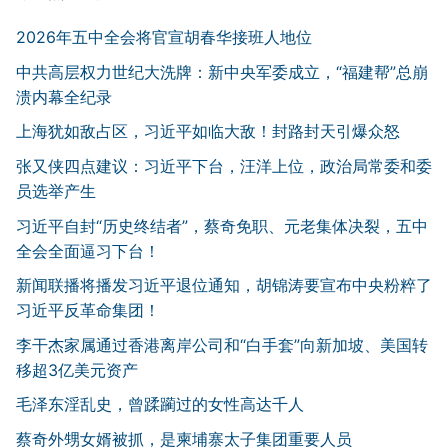
2026年五中全会将官宣胡春华接班人地位
中共高层权力世纪大洗牌：新中央军委成立，“福建帮”总崩
溃内幕全纪录
上海犹如敌占区，习近平如临大敌！封路封天引爆众怒
张又侠四点建议：习近平下台，汪洋上位，政治局常委和委
员选举产生
习近平自封“历史终结者”，蔡奇免职、元老集体决裂，五中
全会全面逼习下台！
新闻联播将播发习近平退位通知，胡锦涛要宣布中央粉粹了
习近平反革命集团！
李干杰家属通过香港离岸公司和“白手套”向新加坡、美国转
移超3亿美元资产
毛泽东淫乱史，曾蹂躏过的女性高达千人
蔡奇外甥女婿被抓，是柬埔寨太子集团重要人员