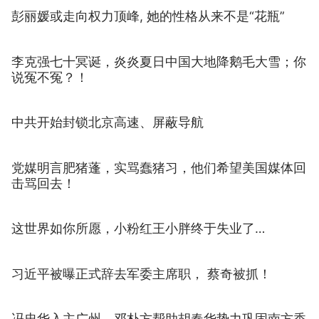
彭丽媛或走向权力顶峰, 她的性格从来不是“花瓶”
李克强七十冥诞，炎炎夏日中国大地降鹅毛大雪；你
说冤不冤？！
中共开始封锁北京高速、屏蔽导航
党媒明言肥猪蓬，实骂蠢猪习，他们希望美国媒体回
击骂回去！
这世界如你所愿，小粉红王小胖终于失业了…
习近平被曝正式辞去军委主席职， 蔡奇被抓！
冯忠华入主广州，邓朴方帮助胡春华势力巩固南方香