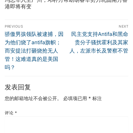
港即将有变
文
PREVIOUS
NEXT
章
Previous
Next
骄傲男孩领队被逮捕，因
民主党支持Antifa和黑命
导
post:
post:
为他们烧了antifa旗帜；
贵分子骚扰霍利及其家
航
而安提法打砸烧抢无人
人，左派市长及警察不管
管！这难道真的是美国
吗？
发表回复
您的邮箱地址不会被公开。
必填项已用
*
标注
评论
*