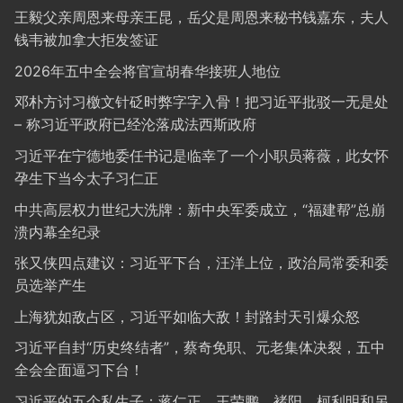
王毅父亲周恩来母亲王昆，岳父是周恩来秘书钱嘉东，夫人
钱韦被加拿大拒发签证
2026年五中全会将官宣胡春华接班人地位
邓朴方讨习檄文针砭时弊字字入骨！把习近平批驳一无是处
– 称习近平政府已经沦落成法西斯政府
习近平在宁德地委任书记是临幸了一个小职员蒋薇，此女怀
孕生下当今太子习仁正
中共高层权力世纪大洗牌：新中央军委成立，“福建帮”总崩
溃内幕全纪录
张又侠四点建议：习近平下台，汪洋上位，政治局常委和委
员选举产生
上海犹如敌占区，习近平如临大敌！封路封天引爆众怒
习近平自封“历史终结者”，蔡奇免职、元老集体决裂，五中
全会全面逼习下台！
习近平的五个私生子：蒋仁正、王荣鹏、褚阳、柯利明和另