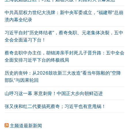
中共高层权力世纪大洗牌：新中央军委成立，“福建帮”总崩
溃内幕全纪录
习近平自封“历史终结者”，蔡奇免职、元老集体决裂，五中
全会全面逼习下台！
蔡奇去职中办主任，胡锦涛亲手封死儿子晋升路：五中全会
全面安排习近平下台的终极残局
历史的丧钟：从2026鼓吹新三大改造”看当年陈毅的“空降
部队”与因果轮回
山呼习这一幕 寒意刺骨！中国正大步向朝鲜迈进
张又侠和红二代要搞死蔡奇；习近平也有意甩锅！
主频道最新新闻